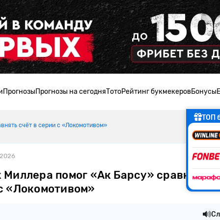
и
Прогнозы
Прогнозы на сегодня
Тото
Рейтинг букмекеров
Бонусы
ТОП 
авнять счёт в серии с «Локомотивом»
.2026
 Миллера помог «Ак Барсу» сравнять с
 с «Локомотивом»
Сл