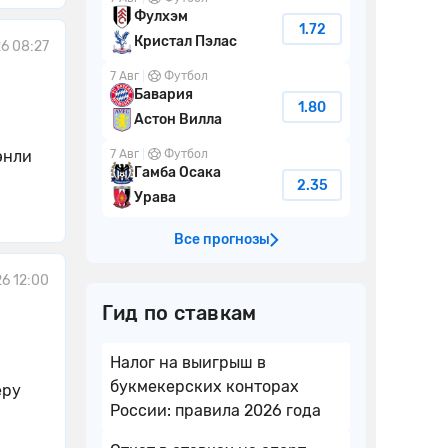
Фулхэм
1.72
Кристал Пэлас
6 08:27
7 Авг
Футбол
Бавария
1.80
Астон Вилла
7 Авг
Футбол
энли
Гамба Осака
2.35
Урава
Все прогнозы
26 12:00
Гид по ставкам
Налог на выигрыш в
букмекерских конторах
еру
России: правила 2026 года