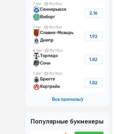
7 Авг
Футбол
Сеннерьюск
2.16
Виборг
7 Авг
Футбол
Славия-Мозырь
1.92
Днепр
8 Авг
Футбол
Торпедо
1.82
Сочи
7 Авг
Футбол
Брюгге
1.82
Кортрейк
Все прогнозы
Популярные букмекеры