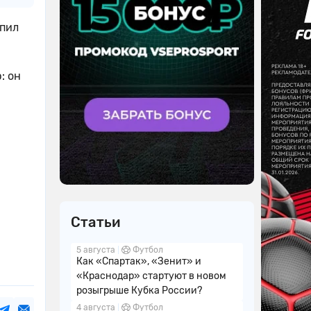
упил
: он
Статьи
5 августа
Футбол
Как «Спартак», «Зенит» и
«Краснодар» стартуют в новом
розыгрыше Кубка России?
4 августа
Футбол