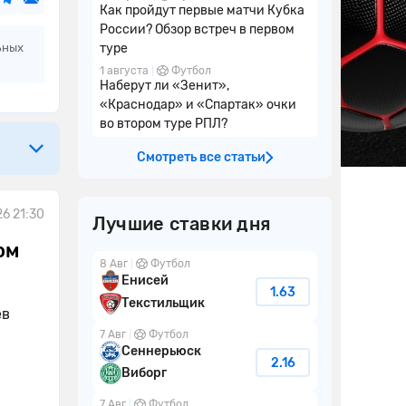
Как пройдут первые матчи Кубка
России? Обзор встреч в первом
ьных
туре
1 августа
Футбол
Наберут ли «Зенит»,
«Краснодар» и «Спартак» очки
во втором туре РПЛ?
Смотреть все статьи
26 21:30
Лучшие ставки дня
ом
8 Авг
Футбол
Енисей
1.63
Текстильщик
ев
7 Авг
Футбол
Сеннерьюск
2.16
Виборг
7 Авг
Футбол