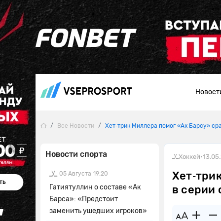
Новост
Все Новости
Хет‑трик Миллера помог «Ак Барсу» ср
Новости спорта
Хоккей
•
13.05
Хет‑трик
05 Августа
19:20
Гатиятуллин о составе «Ак
в серии
Барса»: «Предстоит
заменить ушедших игроков»