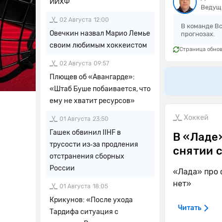
ИИХФ
Ведущ
02 Августа
12:00
В команде В
Овечкин назвал Марио Лемье
прогнозах.
своим любимым хоккеистом
Страница обнов
02 Августа
09:57
Плющев об «Авангарде»:
«Штаб Буше побаивается, что
ему не хватит ресурсов»
Хоккей
01 Августа
23:50
Гашек обвинил IIHF в
В «Ладе
трусости из‑за продления
снятии 
отстранения сборных
России
«Лада» про 
нет»
01 Августа
18:05
Крикунов: «После ухода
Читать
Тардифа ситуация с