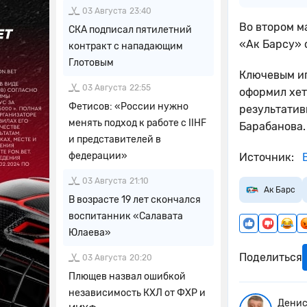
03 Августа
23:40
Во втором м
СКА подписал пятилетний
«Ак Барсу» с
контракт с нападающим
Глотовым
Ключевым иг
03 Августа
22:55
оформил хет
Фетисов: «России нужно
результатив
менять подход к работе с IIHF
Барабанова.
и представителей в
федерации»
Источник:
В
03 Августа
21:10
Ак Барс
В возрасте 19 лет скончался
воспитанник «Салавата
Юлаева»
Поделиться
03 Августа
20:20
Плющев назвал ошибкой
независимость КХЛ от ФХР и
Денис