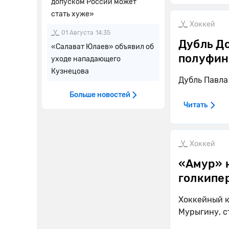
допуском России может
стать хуже»
Хоккей
01 Августа
14:35
Дубль Д
«Салават Юлаев» объявил об
полуфин
уходе нападающего
Кузнецова
Дубль Павла
Больше новостей
Читать
Хоккей
«Амур» 
голкипе
Хоккейный к
Мурыгину, с