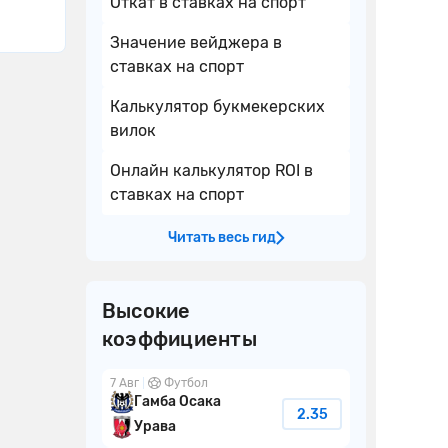
Откат в ставках на спорт
Значение вейджера в
ставках на спорт
Калькулятор букмекерских
вилок
Онлайн калькулятор ROI в
ставках на спорт
Читать весь гид
Высокие
коэффициенты
7 Авг
Футбол
Гамба Осака
2.35
Урава