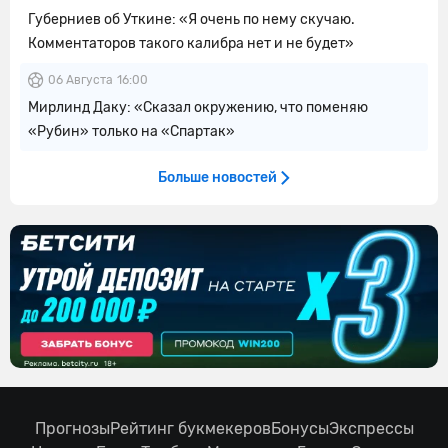
Губерниев об Уткине: «Я очень по нему скучаю.
Комментаторов такого калибра нет и не будет»
06 Августа
16:00
Мирлинд Даку: «Сказал окружению, что поменяю
«Рубин» только на «Спартак»
Больше новостей
Прогнозы
Рейтинг букмекеров
Бонусы
Экспрессы