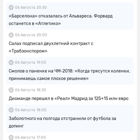
06 Августа
20:30
«Барселона» отказалась от Альвареса. Форвард
останется в «Атлетико»
06 Августа
20:00
Салах подписал двухлетний контракт с
«Трабзонспором»
06 Августа
19:00
Смолов о паненке на ЧМ-2018: «Когда трясутся коленки,
принимаешь самое плохое решение»
06 Августа
18:30
Диоманде перешел в «Реал» Мадрид за 125+15 млн евро
06 Августа
18:00
Заболотного на полгода отстранили от футбола за
допинг
06 Августа
17:00