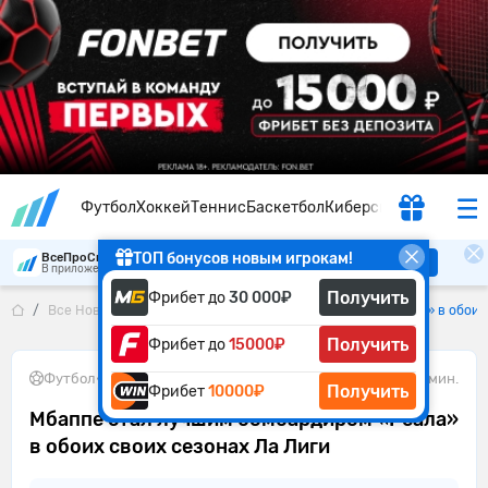
Футбол
Хоккей
Теннис
Баскетбол
Киберспорт
ТОП бонусов новым игрокам!
ВсеПроСпорт
Скачать
В приложении удобнее
Получить
Фрибет до
30 000₽
Все Новости
Мбаппе стал лучшим бомбардиром «Реала» в обоих 
Получить
Фрибет до
15000₽
Футбол
•
24.05.2026
2 мин.
Получить
Фрибет
10000₽
Мбаппе стал лучшим бомбардиром «Реала»
в обоих своих сезонах Ла Лиги