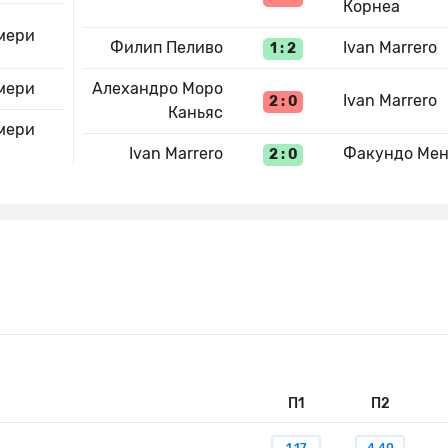
Корнеа
мери
Филип Пеливо
Ivan Marrero
1 : 2
мери
Алехандро Моро
Ivan Marrero
2 : 0
Каньяс
мери
Ivan Marrero
Факундо Ме
2 : 0
П1
П2