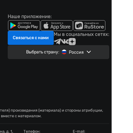
Наше приложение:
Мы в социальных сетях:
Связаться с нами
Выбрать страну:
Россия
ателя) произведения (материала) и стороны атрибуции,
 вместе с материалом.
а, д. 1,
Телефон:
E-mail: