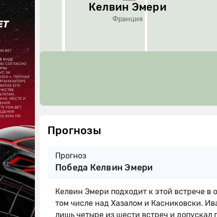
Келвин Эмери
Франция
Прогнозы
Прогноз
Победа Келвин Эмери
Келвин Эмери подходит к этой встрече в 
том числе над Хазалом и Касниковски. И
лишь четыре из шести встреч и допускал 