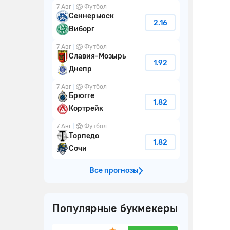
7 Авг
Футбол
Сеннерьюск
2.16
Виборг
7 Авг
Футбол
Славия-Мозырь
1.92
Днепр
7 Авг
Футбол
Брюгге
1.82
Кортрейк
7 Авг
Футбол
Торпедо
1.82
Сочи
Все прогнозы
Популярные букмекеры