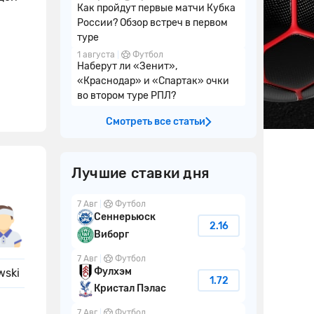
Как пройдут первые матчи Кубка
России? Обзор встреч в первом
туре
1 августа
Футбол
Наберут ли «Зенит»,
«Краснодар» и «Спартак» очки
во втором туре РПЛ?
Смотреть все статьи
Лучшие ставки дня
7 Авг
Футбол
Сеннерьюск
2.16
Виборг
7 Авг
Футбол
Фулхэм
wski
1.72
Кристал Пэлас
7 Авг
Футбол