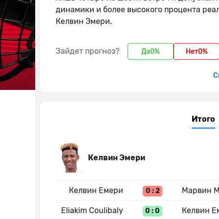
динамики и более высокого процента реа
Келвин Эмери.
Зайдет прогноз?
Да
0%
Нет
0%
С
Итого
Келвин Эмери
Келвин Емери
Марвин 
0 : 2
Eliakim Coulibaly
Келвин Е
0 : 0