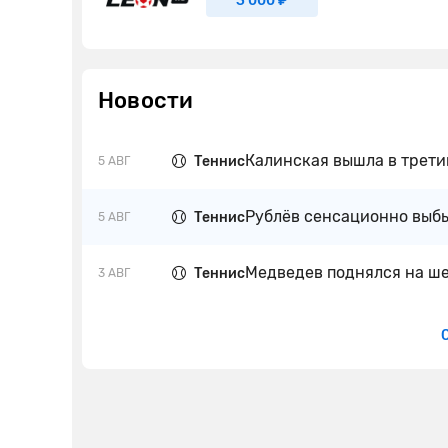
3 000 ₽
Новости
Калинская вышла в трети
Теннис
5 АВГ
Рублёв сенсационно выбы
Теннис
5 АВГ
Медведев поднялся на ше
Теннис
3 АВГ