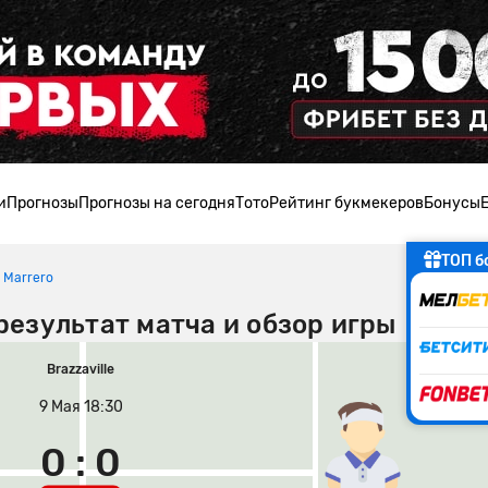
и
Прогнозы
Прогнозы на сегодня
Тото
Рейтинг букмекеров
Бонусы
ТОП б
 Marrero
 результат матча и обзор игры
Brazzaville
9 Мая 18:30
0 : 0