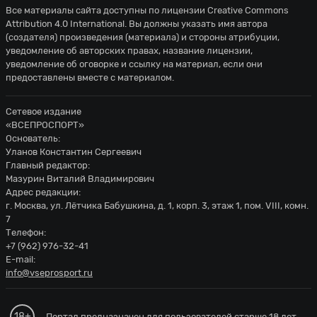
Все материалы сайта доступны по лицензии
Creative Commons
Attribution 4.0 International
. Вы должны указать имя автора
(создателя) произведения (материала) и стороны атрибуции,
уведомление об авторских правах, название лицензии,
уведомление об оговорке и ссылку на материал, если они
предоставлены вместе с материалом.
Сетевое издание
«ВСЕПРОСПОРТ»
Основатель:
Уланов Константин Сергеевич
Главный редактор:
Мазурин Виталий Владимирович
Адрес редакции:
г. Москва, ул. Лётчика Бабушкина, д. 1, корп. 3, этаж 1, пом. VIII, комн.
7
Телефон:
+7 (962) 976-32-41
E-mail:
info@vseprosport.ru
18+
Портал предназначен для пользователей старше 18 лет.