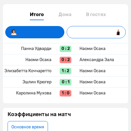
Итого
Дома
В гостях
0 : 2
Панна Удварди
Наоми Осака
0 : 2
Наоми Осака
Александра Эала
1 : 2
Элизабетта Коччаретто
Наоми Осака
0 : 1
Эшлин Крюгер
Наоми Осака
1 : 0
Каролина Мухова
Наоми Осака
Коэффициенты на матч
Основное время