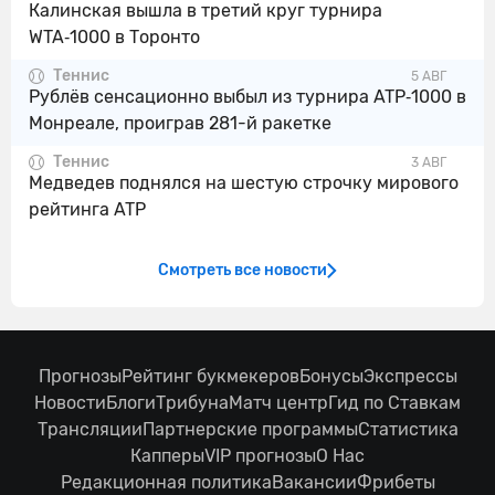
Калинская вышла в третий круг турнира
WTA‑1000 в Торонто
Теннис
5 АВГ
Рублёв сенсационно выбыл из турнира ATP‑1000 в
Монреале, проиграв 281-й ракетке
Теннис
3 АВГ
Медведев поднялся на шестую строчку мирового
рейтинга ATP
Смотреть все новости
Прогнозы
Рейтинг букмекеров
Бонусы
Экспрессы
Новости
Блоги
Трибуна
Матч центр
Гид по Ставкам
Трансляции
Партнерские программы
Статистика
Капперы
VIP прогнозы
О Нас
Редакционная политика
Вакансии
Фрибеты