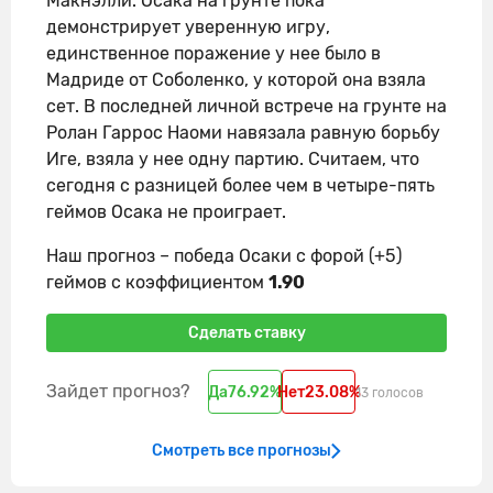
Макнэлли. Осака на грунте пока
демонстрирует уверенную игру,
единственное поражение у нее было в
Мадриде от Соболенко, у которой она взяла
сет. В последней личной встрече на грунте на
Ролан Гаррос Наоми навязала равную борьбу
Иге, взяла у нее одну партию. Считаем, что
сегодня с разницей более чем в четыре-пять
геймов Осака не проиграет.
Наш прогноз – победа Осаки с форой (+5)
геймов с коэффициентом
1.90
Сделать ставку
Зайдет прогноз?
Да
76.92%
Нет
23.08%
13 голосов
Смотреть все прогнозы