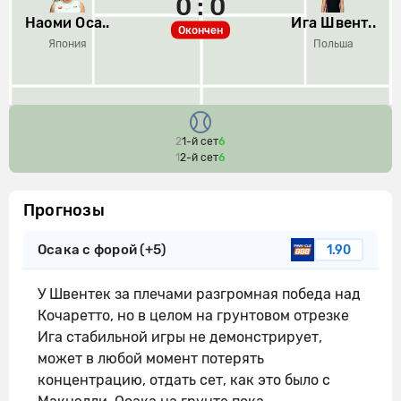
0 : 0
Наоми Оса..
Ига Швент..
Окончен
Япония
Польша
2
1-й сет
6
1
2-й сет
6
Прогнозы
Осака с форой (+5)
1.90
У Швентек за плечами разгромная победа над
Кочаретто, но в целом на грунтовом отрезке
Ига стабильной игры не демонстрирует,
может в любой момент потерять
концентрацию, отдать сет, как это было с