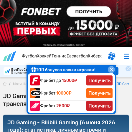
Футбол
Хоккей
Теннис
Баскетбол
Киберспорт
ТОП бонусов новым игрокам!
ВсеПроСпорт
Скачать
В приложении удобнее
Получить
Фрибет до
15000₽
Матч Центр
LPL Split 2 2026 - Knockout Stage (Китай)
JD Gamin
Получить
Фрибет
10000₽
JD Gaming - Bilibili Gaming : онлайн-
трансляция
Получить
Фрибет
2500₽
JD Gaming - Bilibili Gaming (6 июня 2026
года): статистика, личные встречи и