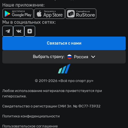
Наше приложение:
Мы в социальных сетях:
Связаться с нами
Выбрать страну:
Россия
© 2011-2026 «Всё про спорт.ру»
Любое использование материалов приветствуется при
гиперссылке.
Свидетельство о регистрации СМИ Эл. № ФС77-73932
Политика конфиденциальности
Пользовательское соглашение