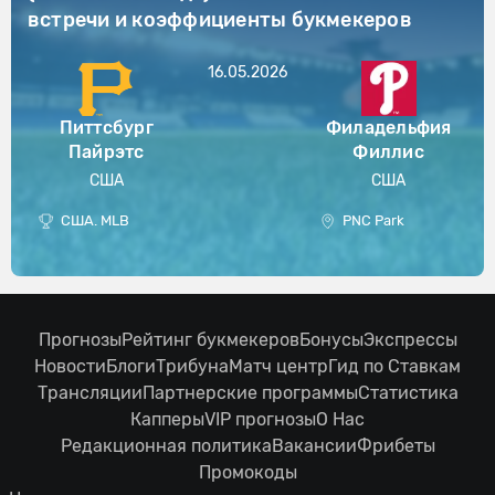
встречи и коэффициенты букмекеров
16.05.2026
Питтсбург
Филадельфия
Пайрэтс
Филлис
США
США
США. MLB
PNC Park
Прогнозы
Рейтинг букмекеров
Бонусы
Экспрессы
Новости
Блоги
Трибуна
Матч центр
Гид по Ставкам
Трансляции
Партнерские программы
Статистика
Капперы
VIP прогнозы
О Нас
Редакционная политика
Вакансии
Фрибеты
Промокоды