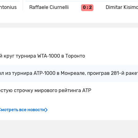
ntonius
Raffaele Ciurnelli
Dimitar Kisim
0 : 2
й круг турнира WTA‑1000 в Торонто
л из турнира ATP‑1000 в Монреале, проиграв 281-й раке
стую строчку мирового рейтинга ATP
Смотреть все новости