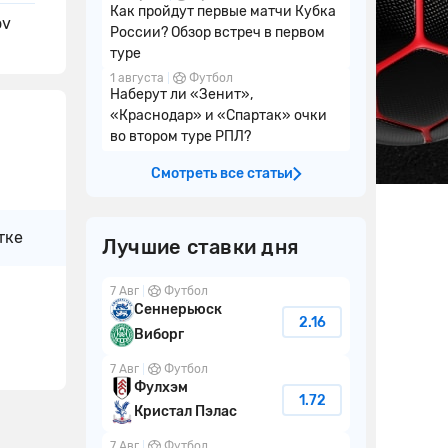
Как пройдут первые матчи Кубка
ov
России? Обзор встреч в первом
туре
1 августа
Футбол
Наберут ли «Зенит»,
«Краснодар» и «Спартак» очки
во втором туре РПЛ?
Смотреть все статьи
тке
Лучшие ставки дня
7 Авг
Футбол
Сеннерьюск
2.16
Виборг
7 Авг
Футбол
Фулхэм
1.72
Кристал Пэлас
7 Авг
Футбол