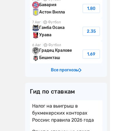
Бавария
1.80
Астон Вилла
7 Авг
Футбол
Гамба Осака
2.35
Урава
6 Авг
Футбол
Градец Кралове
1.69
Бешикташ
Все прогнозы
Гид по ставкам
Налог на выигрыш в
букмекерских конторах
России: правила 2026 года