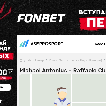
Новост
Матч Центр
Roland Garros Juniors, Boys (Франция)
Michael Antonius - Raffaele Ci
R