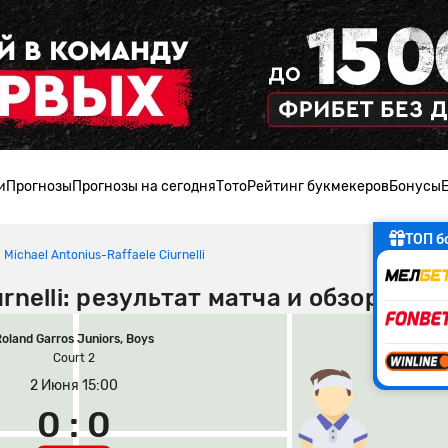
и
Прогнозы
Прогнозы на сегодня
Тото
Рейтинг букмекеров
Бонусы
ТОП б
Michael Antonius-Raffaele Ciurnelli
urnelli: результат матча и обзор игры
oland Garros Juniors, Boys
Court 2
2 Июня 15:00
0 : 0