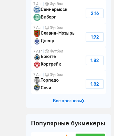
7 Авг
Футбол
Сеннерьюск
2.16
Виборг
7 Авг
Футбол
Славия-Мозырь
1.92
Днепр
7 Авг
Футбол
Брюгге
1.82
Кортрейк
7 Авг
Футбол
Торпедо
1.82
Сочи
Все прогнозы
Популярные букмекеры