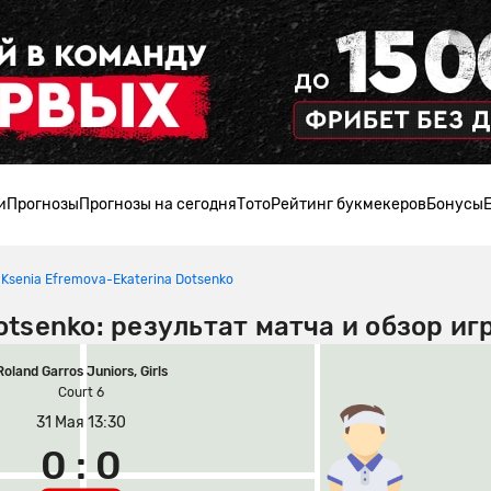
и
Прогнозы
Прогнозы на сегодня
Тото
Рейтинг букмекеров
Бонусы
Ksenia Efremova-Ekaterina Dotsenko
Dotsenko: результат матча и обзор иг
Roland Garros Juniors, Girls
Court 6
31 Мая 13:30
0 : 0