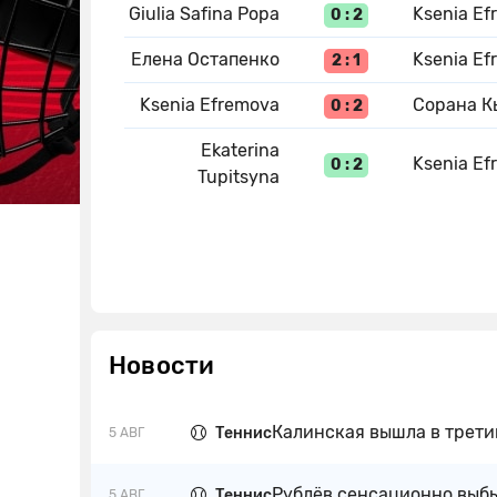
Giulia Safina Popa
Ksenia Ef
0 : 2
Елена Остапенко
Ksenia Ef
2 : 1
Ksenia Efremova
Сорана К
0 : 2
Ekaterina
Ksenia Ef
0 : 2
Tupitsyna
Новости
Калинская вышла в трети
Теннис
5 АВГ
Рублёв сенсационно выбы
Теннис
5 АВГ