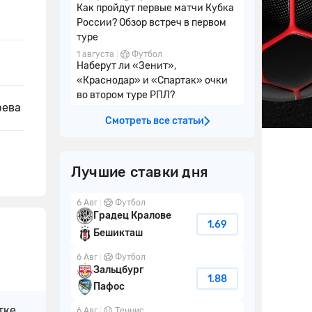
Как пройдут первые матчи Кубка
России? Обзор встреч в первом
туре
1 августа
Футбол
Наберут ли «Зенит»,
«Краснодар» и «Спартак» очки
во втором туре РПЛ?
рева
Смотреть все статьи
Лучшие ставки дня
6 Авг
Футбол
Градец Кралове
1.69
Бешикташ
6 Авг
Футбол
Зальцбург
1.88
Пафос
тке
6 Авг
Теннис