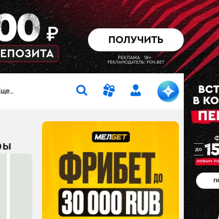
Еще…
ры