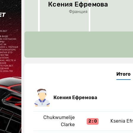
Ксения Ефремова
Франция
Итого
Ксения Ефремова
Chukwumelije
Ksenia Ef
2 : 0
Clarke