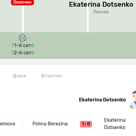
Окончен
Ekaterina Dotsenko
Россия
3
1-й сет
6
3
2-й сет
6
Дома
В гостях
Ekaterina Dotsenko
Ekaterina
remova
Polina Berezina
1 : 0
Dotsenko