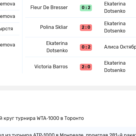
remova
Ekaterina
Fleur De Bresser
0 : 2
Dotsenko
remova
Ekaterina
Polina Skliar
2 : 0
ырстя
Dotsenko
Ekaterina
remova
Алиса Октяб
0 : 2
Dotsenko
Ekaterina
Victoria Barros
2 : 0
Dotsenko
й круг турнира WTA‑1000 в Торонто
л из турнира ATP‑1000 в Монреале, проиграв 281-й раке