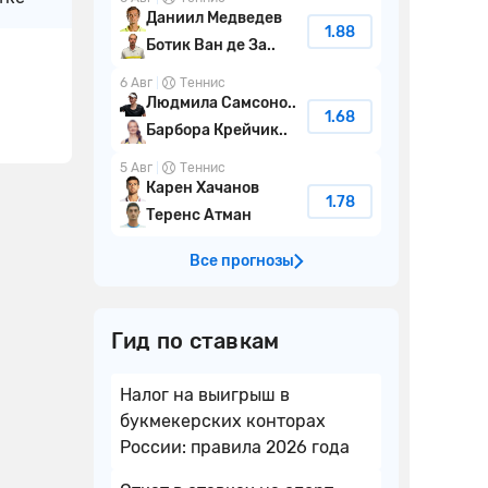
Даниил Медведев
1.88
Ботик Ван де За..
6 Авг
Теннис
Людмила Самсоно..
1.68
Барбора Крейчик..
5 Авг
Теннис
Карен Хачанов
1.78
Теренс Атман
Все прогнозы
Гид по ставкам
Налог на выигрыш в
букмекерских конторах
России: правила 2026 года