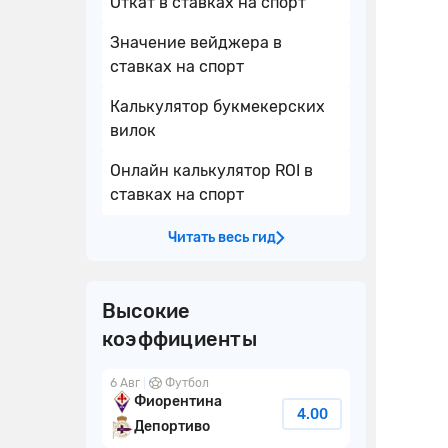
Откат в ставках на спорт
Значение вейджера в
ставках на спорт
Калькулятор букмекерских
вилок
Онлайн калькулятор ROI в
ставках на спорт
Читать весь гид
Высокие
коэффициенты
6 Авг
Футбол
Фиорентина
4.00
Депортиво