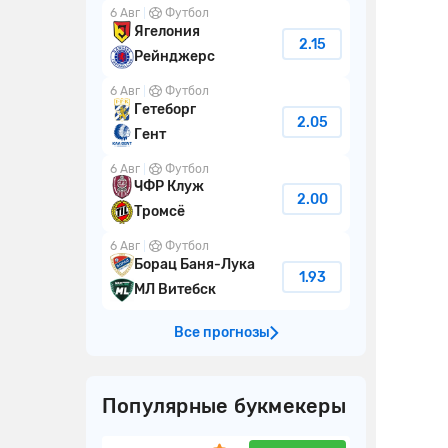
6 Авг
Футбол
Ягелония
2.15
Рейнджерс
6 Авг
Футбол
Гетеборг
2.05
Гент
6 Авг
Футбол
ЧФР Клуж
2.00
Тромсё
6 Авг
Футбол
Борац Баня-Лука
1.93
МЛ Витебск
Все прогнозы
Популярные букмекеры