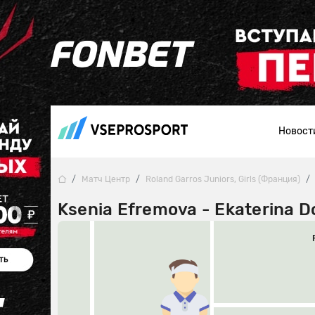
Новост
Матч Центр
Roland Garros Juniors, Girls (Франция)
Ksenia Efremova - Ekaterina 