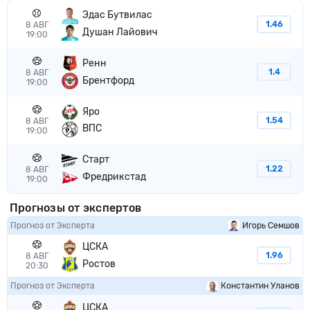
Эдас Бутвилас
1.46
8 АВГ
Душан Лайович
19:00
Ренн
1.4
8 АВГ
Брентфорд
19:00
Яро
1.54
8 АВГ
ВПС
19:00
Старт
1.22
8 АВГ
Фредрикстад
19:00
Прогнозы от экспертов
Прогноз от Эксперта
Игорь Семшов
ЦСКА
1.96
8 АВГ
Ростов
20:30
Прогноз от Эксперта
Константин Уланов
ЦСКА