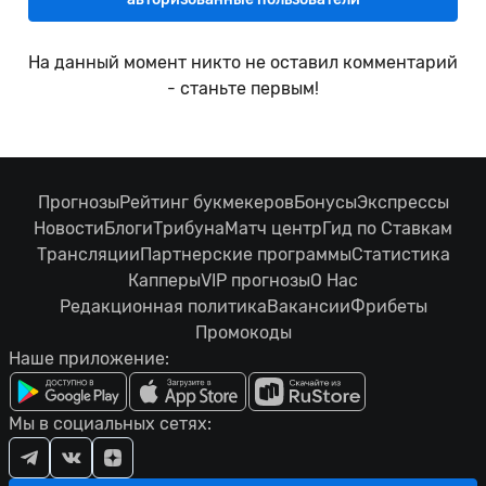
На данный момент никто не оставил комментарий
- станьте первым!
Прогнозы
Рейтинг букмекеров
Бонусы
Экспрессы
Новости
Блоги
Трибуна
Матч центр
Гид по Ставкам
Трансляции
Партнерские программы
Статистика
Капперы
VIP прогнозы
О Нас
Редакционная политика
Вакансии
Фрибеты
Промокоды
Наше приложение:
Мы в социальных сетях: