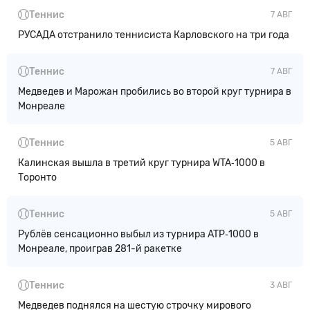
Теннис
7 АВГ
РУСАДА отстранило теннисиста Карловского на три года
Теннис
7 АВГ
Медведев и Марожан пробились во второй круг турнира в
Монреале
Теннис
5 АВГ
Калинская вышла в третий круг турнира WTA‑1000 в
Торонто
Теннис
5 АВГ
Рублёв сенсационно выбыл из турнира ATP‑1000 в
Монреале, проиграв 281-й ракетке
Теннис
3 АВГ
Медведев поднялся на шестую строчку мирового