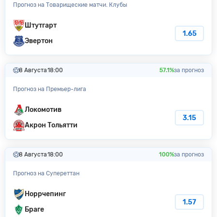
Прогноз на Товарищеские матчи. Клубы
Штутгарт
1.65
Эвертон
8 Августа
18:00
57.1%
за прогноз
Прогноз на Премьер-лига
Локомотив
3.15
Акрон Тольятти
8 Августа
18:00
100%
за прогноз
Прогноз на Супереттан
Норрчепинг
1.57
Браге