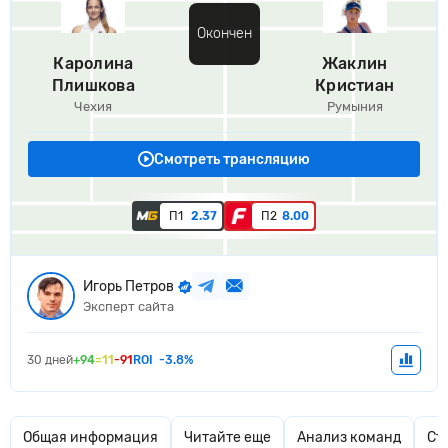
Окончен
Каролина
Жаклин
Плишкова
Кристиан
Чехия
Румыния
Смотреть трансляцию
П1
2.37
П2
8.00
Игорь Петров
Эксперт сайта
30 дней
+94
=11
-91
ROI
-3.8%
Общая информация
Читайте еще
Анализ команд
Ст