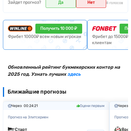
Зайдет прогноз?
Да
Нет
8 голосов
Получить 10 000 ₽
По
Фрибет 10000₽ всем новым игрокам
Фрибет до 15000₽ 
клиентам
Обновленный рейтинг букмекерских контор на
2025 год. Узнать лучших
здесь
Ближайшие прогнозы
Через
00:24:20
Оцени первым
Через
Прогноз на Элитсериен
Прогноз 
Старт
Яро