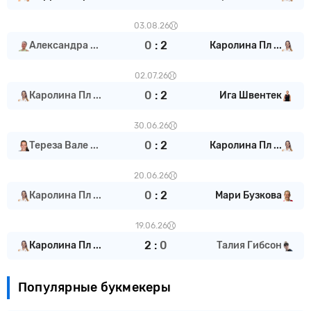
03.08.26
0
:
2
Александра ...
Каролина Пл ...
02.07.26
0
:
2
Каролина Пл ...
Ига Швентек
30.06.26
0
:
2
Тереза Вале ...
Каролина Пл ...
20.06.26
0
:
2
Каролина Пл ...
Мари Бузкова
19.06.26
2
:
0
Каролина Пл ...
Талия Гибсон
Популярные букмекеры