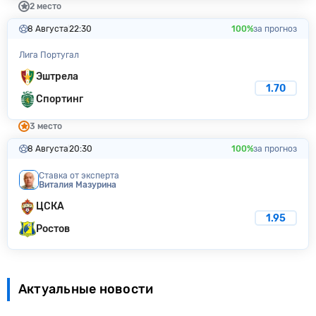
2 место
8 Августа
22:30
100%
за прогноз
Лига Португал
Эштрела
1.70
Спортинг
3 место
8 Августа
20:30
100%
за прогноз
Ставка от эксперта
Виталия Мазуринa
ЦСКА
1.95
Ростов
Актуальные новости