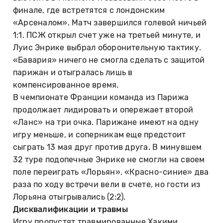
финале, где встретятся с лондонским
«Арсеналом». Матч завершился голевой ничьей
1:1. ПСЖ открыл счет уже на третьей минуте, и
Луис Энрике выбрал оборонительную тактику.
«Бавария» ничего не смогла сделать с защитой
парижан и отыгралась лишь в
компенсированное время.
В чемпионате Франции команда из Парижа
продолжает лидировать и опережает второй
«Ланс» на три очка. Парижане имеют на одну
игру меньше, и соперникам еще предстоит
сыграть 13 мая друг против друга. В минувшем
32 туре подопечные Энрике не смогли на своем
поле переиграть «Лорьян». «Красно-синие» два
раза по ходу встречи вели в счете, но гости из
Лорьяна отыгрывались (2:2).
Дисквалификации и травмы
Игру пропустят травмированные Хакими,