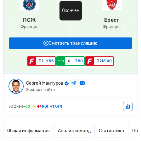
Окончен
ПСЖ
Брест
Франция
Франция
Смотреть трансляцию
П1
1.55
Х
7.80
П2
15.00
Сергей Мантуров
Эксперт сайта
30 дней
+60
=4
-44
ROI
+17.4%
Общая информация
Анализ команд
Статистика
Поп