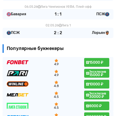
06.05.26
Лига Чемпионов УЕФА. Плей-офф
1
:
1
Бавария
ПСЖ
02.05.26
Лига 1
2
:
2
ПСЖ
Лорьян
Популярные букмекеры
15000 ₽
4.9
Эксклюзив
15000 ₽
4.9
10000 ₽
4.8
Эксклюзив
30000 ₽
4.5
8000 ₽
4.5