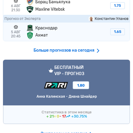
Борац Баньялука
1.75
6 АВГ
Maxline Vitebsk
21:30
Прогноз от Эксперта
Константин Уланов
Краснодар
1.65
5 АВГ
Ахмат
20:45
Больше прогнозов на сегодня
VIP прогноз
БЕСПЛАТНЫЙ
VIP - ПРОГНОЗ
1.80
Анна Калинская - Диана Шнайдер
Статистика в этом месяце
+ 21
= 0
- 17
+30.75%