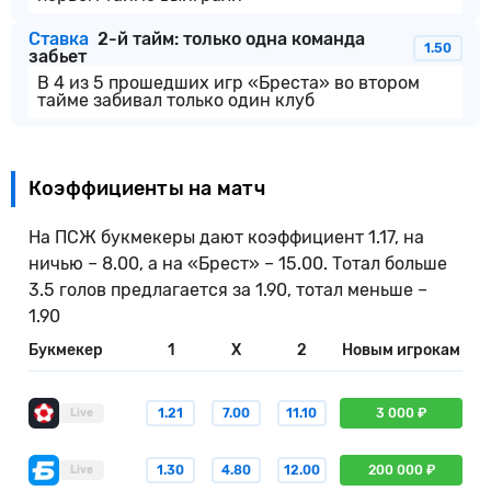
Ставка
2-й тайм: только одна команда
1.50
забьет
В 4 из 5 прошедших игр «Бреста» во втором
тайме забивал только один клуб
Коэффициенты на матч
На ПСЖ букмекеры дают коэффициент 1.17, на
ничью – 8.00, а на «Брест» – 15.00. Тотал больше
3.5 голов предлагается за 1.90, тотал меньше –
1.90
Букмекер
1
X
2
Новым игрокам
1.21
7.00
11.10
3 000 ₽
Live
1.30
4.80
12.00
200 000 ₽
Live