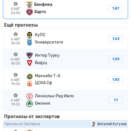
Бенфика
1.87
6 АВГ
Хартс
22:00
Ещё прогнозы
КуПС
1.53
6 АВГ
Университатя
18:00
Интер Турку
1.55
6 АВГ
Вадуц
18:00
Маккаби Т-А
1.82
6 АВГ
ЦСКА Сф
19:00
Линкольн Ред Импс
1.1
6 АВГ
Омония
19:00
Прогнозы от экспертов
Прогноз от Эксперта
Виталий Кутузов