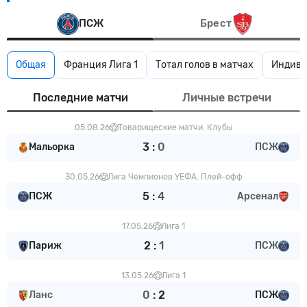
ПСЖ
Брест
Общая
Франция Лига 1
Тотал голов в матчах
Индиви
Последние матчи
Личные встречи
05.08.26
Товарищеские матчи. Клубы
3
:
0
Мальорка
ПСЖ
30.05.26
Лига Чемпионов УЕФА. Плей-офф
5
:
4
ПСЖ
Арсенал
17.05.26
Лига 1
2
:
1
Париж
ПСЖ
13.05.26
Лига 1
0
:
2
Ланс
ПСЖ