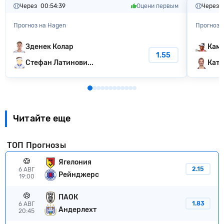
Через
00:54:38
Оцени первым
Через
Прогноз на Hagen
Прогноз н
Зденек Колар
Ками
1.55
Стефан Латинови...
Кате
Читайте еще
ТОП Прогнозы
Ягелония
2.15
6 АВГ
Рейнджерс
19:00
ПАОК
1.83
6 АВГ
Андерлехт
20:45