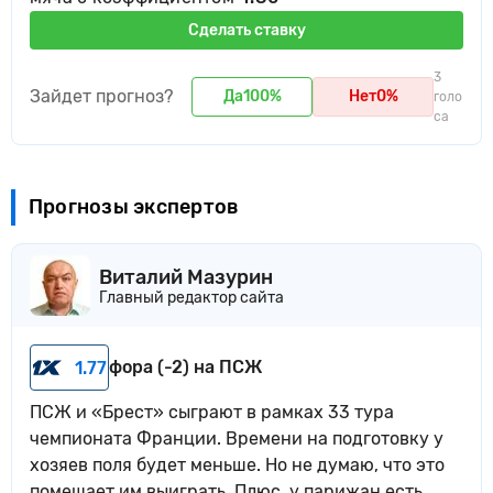
Сделать ставку
3
Зайдет прогноз?
Да
100%
Нет
0%
голо
са
Прогнозы экспертов
Виталий Мазурин
Главный редактор сайта
фора (-2) на ПСЖ
1.77
ПСЖ и «Брест» сыграют в рамках 33 тура
чемпионата Франции. Времени на подготовку у
хозяев поля будет меньше. Но не думаю, что это
помешает им выиграть. Плюс, у парижан есть