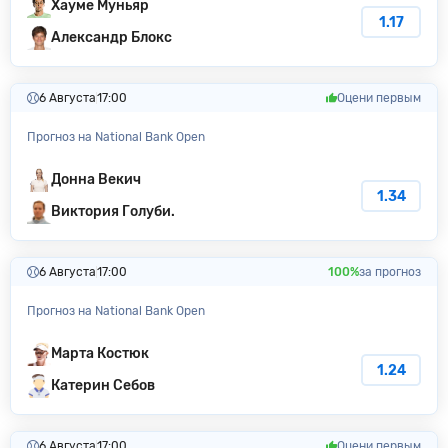
Хауме Муньяр
1.17
Александр Блокс
6 Августа
17:00
Оцени первым
Прогноз на National Bank Open
Донна Векич
1.34
Виктория Голуби.
6 Августа
17:00
100%
за прогноз
Прогноз на National Bank Open
Марта Костюк
1.24
Катерин Себов
6 Августа
17:00
Оцени первым