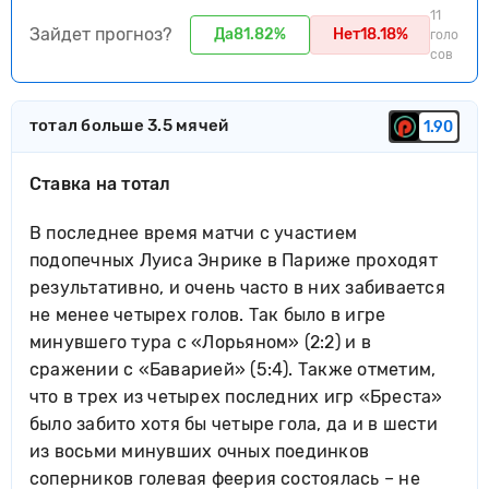
11
Зайдет прогноз?
Да
81.82%
Нет
18.18%
голо
сов
тотал больше 3.5 мячей
1.90
Ставка на тотал
В последнее время матчи с участием
подопечных Луиса Энрике в Париже проходят
результативно, и очень часто в них забивается
не менее четырех голов. Так было в игре
минувшего тура с «Лорьяном» (2:2) и в
сражении с «Баварией» (5:4). Также отметим,
что в трех из четырех последних игр «Бреста»
было забито хотя бы четыре гола, да и в шести
из восьми минувших очных поединков
соперников голевая феерия состоялась – не