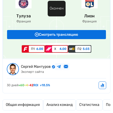
Окончен
Тулуза
Лион
Франция
Франция
Смотреть трансляцию
П1
6.00
Х
4.00
П2
5.03
Сергей Мантуров
Эксперт сайта
30 дней
+60
=4
-42
ROI
+18.5%
Общая информация
Анализ команд
Статистика
Поп