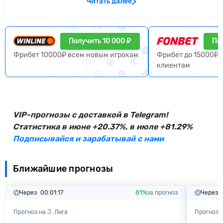
Читать далее
Получить 10 000 ₽
По
Фрибет 10000₽ всем новым игрокам
Фрибет до 15000₽ 
клиентам
VIP-прогнозы с доставкой в Telegram!
Статистика в июне +20.37%, в июле +81.29%
Подписывайся и зарабатывай с нами
Ближайшие прогнозы
Через
00:01:16
81%
за прогноз
Через
Прогноз на J. Лига
Прогноз н