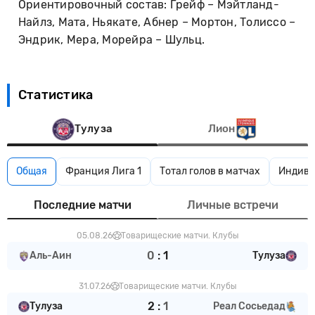
Ориентировочный состав: Грейф – Мэйтланд-
Найлз, Мата, Ньякате, Абнер – Мортон, Толиссо –
Эндрик, Мера, Морейра – Шульц.
Статистика
Тулуза
Лион
Общая
Франция Лига 1
Тотал голов в матчах
Индиви
Последние матчи
Личные встречи
05.08.26
Товарищеские матчи. Клубы
0
:
1
Аль-Аин
Тулуза
31.07.26
Товарищеские матчи. Клубы
2
:
1
Тулуза
Реал Сосьедад