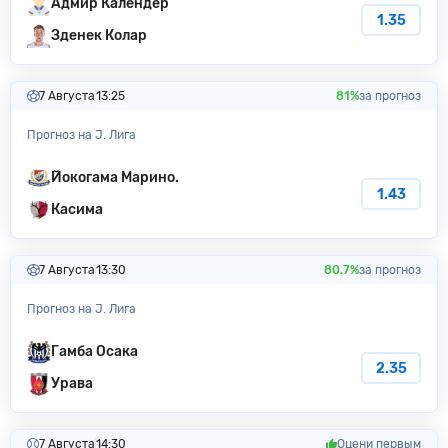
Адмир Календер
1.35
Зденек Колар
7 Августа
13:25
81%
за прогноз
Прогноз на J. Лига
Йокогама Марино.
1.43
Касима
7 Августа
13:30
80.7%
за прогноз
Прогноз на J. Лига
Гамба Осака
2.35
Урава
7 Августа
14:30
Оцени первым