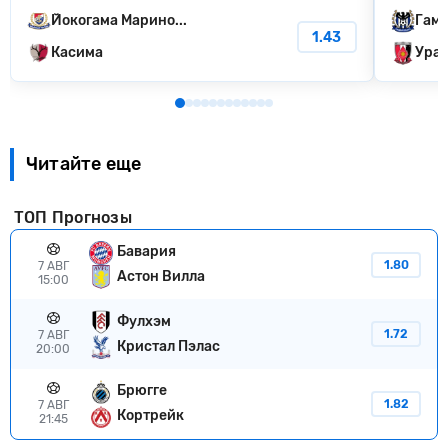
Йокогама Марино...
Гамб
1.43
Касима
Ура
Читайте еще
ТОП Прогнозы
Бавария
1.80
7 АВГ
Астон Вилла
15:00
Фулхэм
1.72
7 АВГ
Кристал Пэлас
20:00
Брюгге
1.82
7 АВГ
Кортрейк
21:45