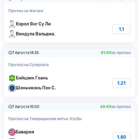
Прогноз на Warsaw
Кэрол Янг Су Ли
1.1
Вендула Вальдма.
7 Августа
14:35
81.8%
за прогноз
Прогноз на Суперлига
Бэйцзин Гоань
1.21
Шэньчжэнь Пэн С.
7 Августа
15:00
68.8%
за прогноз
Прогноз на Товарищеские матчи. Клубы
Бавария
1.80