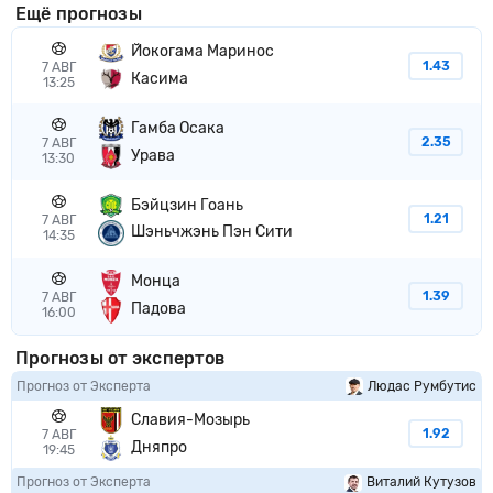
Ещё прогнозы
Йокогама Маринос
1.43
7 АВГ
Касима
13:25
Гамба Осака
2.35
7 АВГ
Урава
13:30
Бэйцзин Гоань
1.21
7 АВГ
Шэньчжэнь Пэн Сити
14:35
Монца
1.39
7 АВГ
Падова
16:00
Прогнозы от экспертов
Прогноз от Эксперта
Людас Румбутис
Славия-Мозырь
1.92
7 АВГ
Дняпро
19:45
Прогноз от Эксперта
Виталий Кутузов