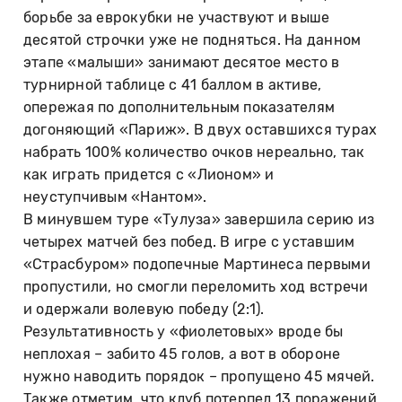
борьбе за еврокубки не участвуют и выше
десятой строчки уже не подняться. На данном
этапе «малыши» занимают десятое место в
турнирной таблице с 41 баллом в активе,
опережая по дополнительным показателям
догоняющий «Париж». В двух оставшихся турах
набрать 100% количество очков нереально, так
как играть придется с «Лионом» и
неуступчивым «Нантом».
В минувшем туре «Тулуза» завершила серию из
четырех матчей без побед. В игре с уставшим
«Страсбуром» подопечные Мартинеса первыми
пропустили, но смогли переломить ход встречи
и одержали волевую победу (2:1).
Результативность у «фиолетовых» вроде бы
неплохая – забито 45 голов, а вот в обороне
нужно наводить порядок – пропущено 45 мячей.
Также отметим, что клуб потерпел 13 поражений