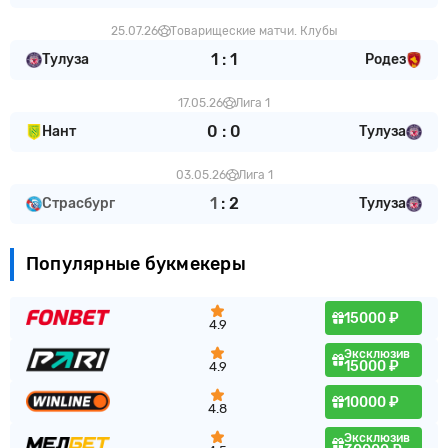
25.07.26
Товарищеские матчи. Клубы
1
:
1
Тулуза
Родез
17.05.26
Лига 1
0
:
0
Нант
Тулуза
03.05.26
Лига 1
1
:
2
Страсбург
Тулуза
Популярные букмекеры
15000 ₽
4.9
Эксклюзив
15000 ₽
4.9
10000 ₽
4.8
Эксклюзив