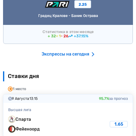
2.25
Градец Кралове - Баник Острава
Статистика в этом месяце
+ 32
= 1
- 26
+37.15%
Экспрессы на сегодня
Ставки дня
1 место
9 Августа
13:15
95.7%
за прогноз
Высшая лига
Спарта
1.65
Фейеноорд