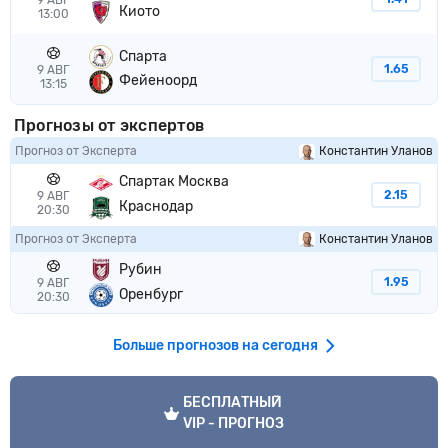
9 АВГ
Киото
13:00
Спарта
1.65
9 АВГ
Фейеноорд
13:15
Прогнозы от экспертов
Прогноз от Эксперта
Константин Уланов
Спартак Москва
2.15
9 АВГ
Краснодар
20:30
Прогноз от Эксперта
Константин Уланов
Рубин
1.95
9 АВГ
Оренбург
20:30
Больше прогнозов на сегодня
VIP прогноз
БЕСПЛАТНЫЙ
VIP - ПРОГНОЗ