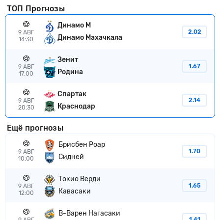
ТОП Прогнозы
Динамо М
2.02
9 АВГ
Динамо Махачкала
14:30
Зенит
1.67
9 АВГ
Родина
17:00
Спартак
2.14
9 АВГ
Краснодар
20:30
Ещё прогнозы
Брисбен Роар
1.70
9 АВГ
Сидней
10:00
Токио Верди
1.65
9 АВГ
Кавасаки
12:00
В-Варен Нагасаки
1.41