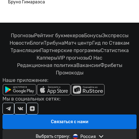
Бруно Гимараэса
Прогнозы
Рейтинг букмекеров
Бонусы
Экспрессы
Новости
Блоги
Трибуна
Матч центр
Гид по Ставкам
Трансляции
Партнерские программы
Статистика
Капперы
VIP прогнозы
О Нас
Редакционная политика
Вакансии
Фрибеты
Промокоды
Наше приложение:
Мы в социальных сетях:
Связаться с нами
Выбрать страну:
Россия