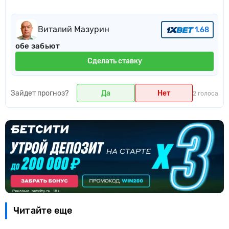
Виталий Мазурин
1.68
обе забьют
Сделать ставку
Зайдет прогноз?
Да
Нет
2 голоса
Читайте еще