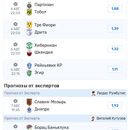
Партизан
1.88
6 АВГ
Тобол
22:00
Тре Фиори
1.39
6 АВГ
Дрита
22:00
Хиберниан
1.32
6 АВГ
Шкендия
22:00
Рейкьявик КР
1.11
6 АВГ
Эгир
22:15
Прогнозы от экспертов
Прогноз от Эксперта
Людас Румбутис
Славия-Мозырь
1.92
7 АВГ
Дняпро
19:45
Прогноз от Эксперта
Виталий Кутузов
Борац Баньялука