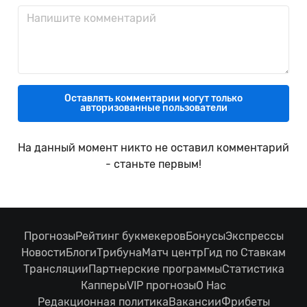
Оставлять комментарии могут только
авторизованные пользователи
На данный момент никто не оставил комментарий
- станьте первым!
Прогнозы
Рейтинг букмекеров
Бонусы
Экспрессы
Новости
Блоги
Трибуна
Матч центр
Гид по Ставкам
Трансляции
Партнерские программы
Статистика
Капперы
VIP прогнозы
О Нас
Редакционная политика
Вакансии
Фрибеты