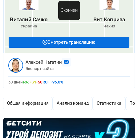
Окончен
Виталий Сачко
Вит Коприва
Украина
Чехия
Смотреть трансляцию
Алексей Нагатин
Эксперт сайта
30 дней
+86
=31
-50
ROI
-96.0%
Общая информация
Анализ команд
Статистика
Поп