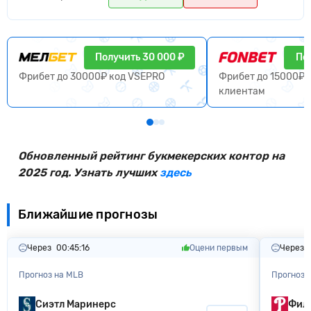
Получить 30 000 ₽
По
Фрибет до 30000₽ код VSEPRO
Фрибет до 15000₽ 
клиентам
Обновленный рейтинг букмекерских контор на
2025 год. Узнать лучших
здесь
Ближайшие прогнозы
Через
00:45:15
Оцени первым
Через
Прогноз на MLB
Прогноз 
Сиэтл Маринерс
Фила