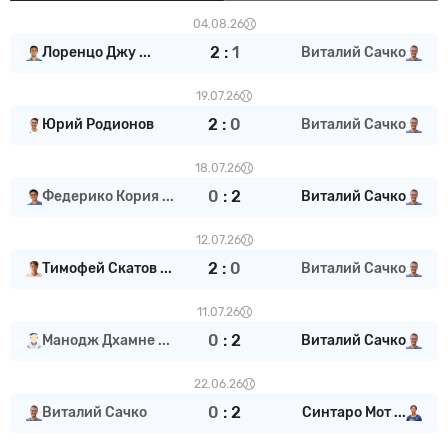
04.08.26
2
:
1
Лоренцо Джу ...
Виталий Сачко
19.07.26
2
:
0
Юрий Родионов
Виталий Сачко
18.07.26
0
:
2
Федерико Кория ...
Виталий Сачко
12.07.26
2
:
0
Тимофей Скатов ...
Виталий Сачко
11.07.26
0
:
2
Манодж Дхамне ...
Виталий Сачко
22.06.26
0
:
2
Виталий Сачко
Синтаро Мот ...