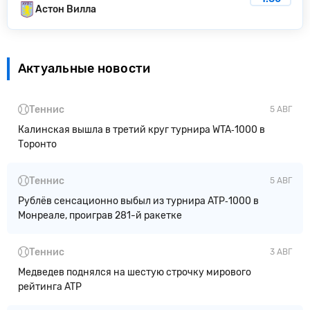
Астон Вилла
Актуальные новости
Теннис
5 АВГ
Калинская вышла в третий круг турнира WTA‑1000 в
Торонто
Теннис
5 АВГ
Рублёв сенсационно выбыл из турнира ATP‑1000 в
Монреале, проиграв 281-й ракетке
Теннис
3 АВГ
Медведев поднялся на шестую строчку мирового
рейтинга ATP