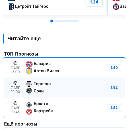
1.24
Детройт Тайгерс
Ваши
Читайте еще
ТОП Прогнозы
Бавария
1.80
7 АВГ
Астон Вилла
15:00
Торпедо
1.82
7 АВГ
Сочи
20:00
Брюгге
1.82
7 АВГ
Кортрейк
21:45
Ещё прогнозы