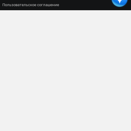
Пользовательское соглашение
Все материалы сайта доступны по лицензии
Creative Commons
Attribution 4.0 International
. Вы должны указать имя автора
(создателя) произведения (материала) и стороны атрибуции,
уведомление об авторских правах, название лицензии,
уведомление об оговорке и ссылку на материал, если они
предоставлены вместе с материалом.
Сетевое издание
«ВСЕПРОСПОРТ»
Основатель:
Уланов Константин Сергеевич
Главный редактор:
Мазурин Виталий Владимирович
Адрес редакции:
г. Москва, ул. Лётчика Бабушкина, д. 1, корп. 3, этаж 1, пом. VIII, комн.
7
Телефон:
+7 (962) 976-32-41
E-mail:
info@vseprosport.ru