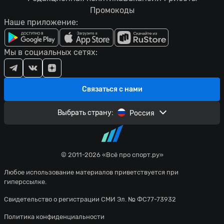
Промокоды
Наше приложение:
Мы в социальных сетях:
Связаться с нами
Выбрать страну:
Россия
© 2011-2026 «Всё про спорт.ру»
Любое использование материалов приветствуется при
гиперссылке.
Свидетельство о регистрации СМИ Эл. № ФС77-73932
Политика конфиденциальности