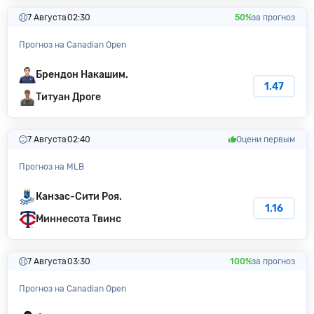
7 Августа
02:30
50%
за прогноз
Прогноз на Canadian Open
Брендон Накашим.
1.47
Титуан Дроге
7 Августа
02:40
Оцени первым
Прогноз на MLB
Канзас-Сити Poя.
1.16
Миннесота Твинс
7 Августа
03:30
100%
за прогноз
Прогноз на Canadian Open