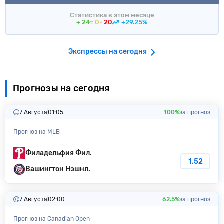
Статистика в этом месяце
+ 24
= 0
- 20
+29.25%
Экспрессы на сегодня
Прогнозы на сегодня
7 Августа
01:05
100%
за прогноз
Прогноз на MLB
Филадельфия Фил.
1.52
Вашингтон Нэшнл.
7 Августа
02:00
62.5%
за прогноз
Прогноз на Canadian Open