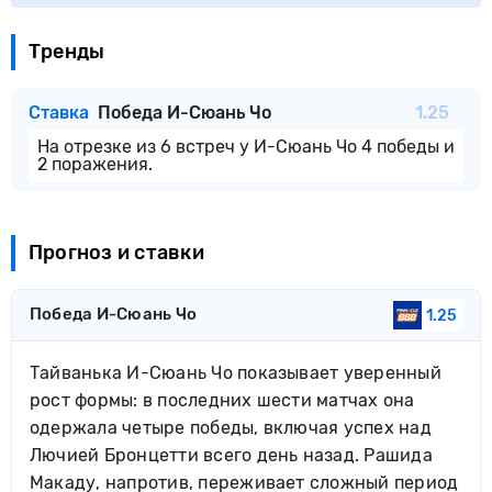
Тренды
Ставка
Победа И-Сюань Чо
1.25
На отрезке из 6 встреч у И-Сюань Чо 4 победы и
2 поражения.
Прогноз и ставки
Победа И-Сюань Чо
1.25
Тайванька И-Сюань Чо показывает уверенный
рост формы: в последних шести матчах она
одержала четыре победы, включая успех над
Лючией Бронцетти всего день назад. Рашида
Макаду, напротив, переживает сложный период