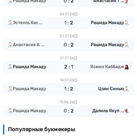
0
:
2
Рашида Макаду
Анастасия Т ...
24.07.26
1
:
2
Эстелль Кас ...
Рашида Макаду
23.07.26
0
:
2
Анастасия А ...
Рашида Макаду
21.07.26
2
:
1
Рашида Макаду
Ясмин Каббадж
14.07.26
1
:
2
Рашида Макаду
Цзян Синью
19.06.26
0
:
2
Рашида Макаду
Далила Якуп ...
Популярные букмекеры