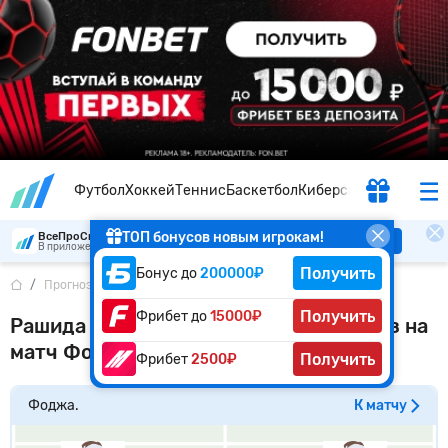
Футбол
Хоккей
Теннис
Баскетбол
Киберспорт
ТОП бонусов новым игрокам!
ВсеПроСпорт
Скачать
В приложении удобнее
Получить
Бонус до
200000₽
Прогнозы
...
Rasheeda Mcadoo - И-Сюань Чо
Получить
Фрибет до
15000₽
Рашида Макаду — И-Сюань Чо: прогноз на
матч Фоджа
Получить
Фрибет
2500₽
Фоджа.
К матчу