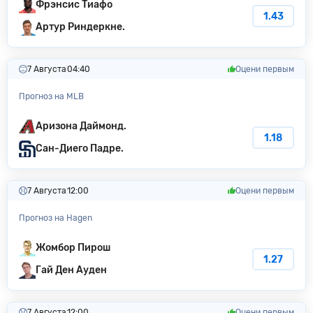
Фрэнсис Тиафо
1.43
Артур Риндеркне.
7 Августа
04:40
Оцени первым
Прогноз на MLB
Аризона Даймонд.
1.18
Сан-Диего Падре.
7 Августа
12:00
Оцени первым
Прогноз на Hagen
Жомбор Пирош
1.27
Гай Ден Ауден
7 Августа
12:00
Оцени первым