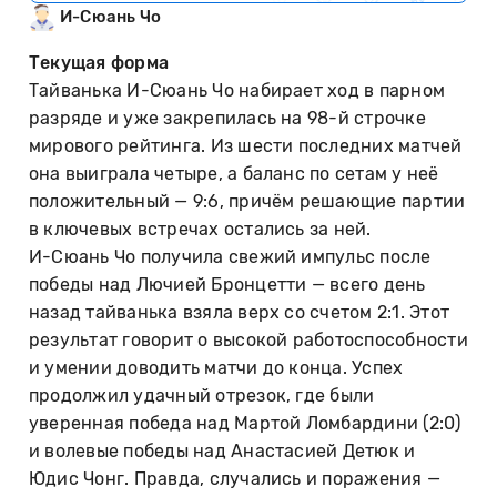
И-Сюань Чо
Текущая форма
Тайванька И-Сюань Чо набирает ход в парном
разряде и уже закрепилась на 98-й строчке
мирового рейтинга. Из шести последних матчей
она выиграла четыре, а баланс по сетам у неё
положительный — 9:6, причём решающие партии
в ключевых встречах остались за ней.
И-Сюань Чо получила свежий импульс после
победы над Лючией Бронцетти — всего день
назад тайванька взяла верх со счетом 2:1. Этот
результат говорит о высокой работоспособности
и умении доводить матчи до конца. Успех
продолжил удачный отрезок, где были
уверенная победа над Мартой Ломбардини (2:0)
и волевые победы над Анастасией Детюк и
Юдис Чонг. Правда, случались и поражения —