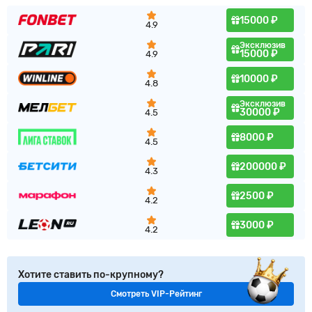
15000 ₽
4.9
Эксклюзив
15000 ₽
4.9
10000 ₽
4.8
Эксклюзив
30000 ₽
4.5
8000 ₽
4.5
200000 ₽
4.3
2500 ₽
4.2
3000 ₽
4.2
Хотите ставить по-крупному?
Смотреть VIP-Рейтинг