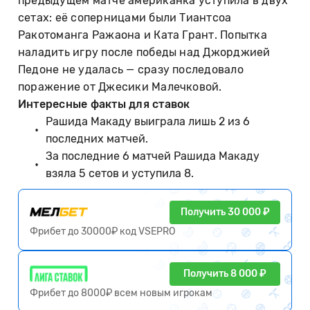
предыдущем матче американка уступила в двух
сетах: её соперницами были Тиантсоа
Ракотоманга Ражаона и Ката Грант. Попытка
наладить игру после победы над Джорджией
Педоне не удалась — сразу последовало
поражение от Джесики Малечковой.
Интересные факты для ставок
Рашида Макаду выиграла лишь 2 из 6
последних матчей.
За последние 6 матчей Рашида Макаду
взяла 5 сетов и уступила 8.
Получить 30 000 ₽
Фрибет до 30000₽ код VSEPRO
Получить 8 000 ₽
Фрибет до 8000₽ всем новым игрокам