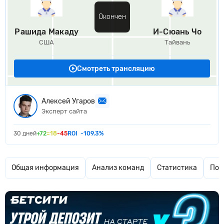
Окончен
Рашида Макаду
И-Сюань Чо
США
Тайвань
Смотреть трансляцию
Алексей Угаров
Эксперт сайта
30 дней
+72
=18
-45
ROI
-109.3%
Общая информация
Анализ команд
Статистика
Поп