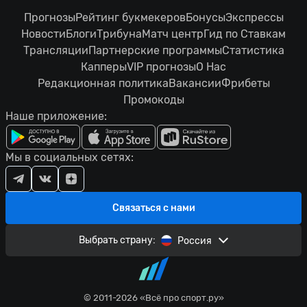
Прогнозы
Рейтинг букмекеров
Бонусы
Экспрессы
Новости
Блоги
Трибуна
Матч центр
Гид по Ставкам
Трансляции
Партнерские программы
Статистика
Капперы
VIP прогнозы
О Нас
Редакционная политика
Вакансии
Фрибеты
Промокоды
Наше приложение:
Мы в социальных сетях:
Связаться с нами
Выбрать страну:
Россия
© 2011-2026 «Всё про спорт.ру»