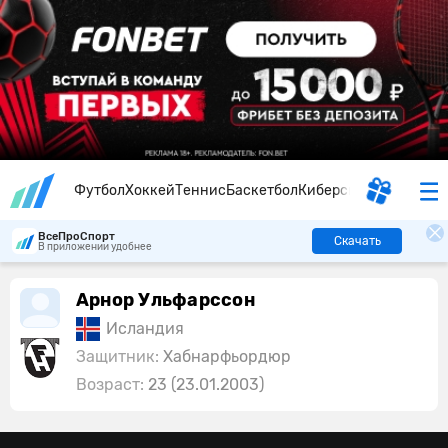
Футбол
Хоккей
Теннис
Баскетбол
Киберспорт
ВсеПроСпорт
Скачать
В приложении удобнее
Арнор Ульфарссон
Исландия
Защитник:
Хабнарфьордюр
Возраст:
23 (23.01.2003)