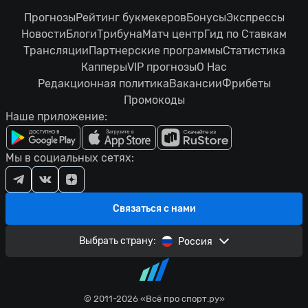
Прогнозы
Рейтинг букмекеров
Бонусы
Экспрессы
Новости
Блоги
Трибуна
Матч центр
Гид по Ставкам
Трансляции
Партнерские программы
Статистика
Капперы
VIP прогнозы
О Нас
Редакционная политика
Вакансии
Фрибеты
Промокоды
Наше приложение:
Мы в социальных сетях:
Связаться с нами
Выбрать страну:
Россия
© 2011-2026 «Всё про спорт.ру»