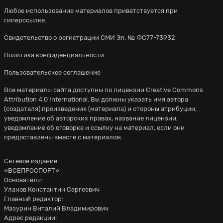
Любое использование материалов приветствуется при
гиперссылке.
Свидетельство о регистрации СМИ Эл. № ФС77-73932
Политика конфиденциальности
Пользовательское соглашение
Все материалы сайта доступны по лицензии
Creative Commons
Attribution 4.0 International
. Вы должны указать имя автора
(создателя) произведения (материала) и стороны атрибуции,
уведомление об авторских правах, название лицензии,
уведомление об оговорке и ссылку на материал, если они
предоставлены вместе с материалом.
Сетевое издание
«ВСЕПРОСПОРТ»
Основатель:
Уланов Константин Сергеевич
Главный редактор:
Мазурин Виталий Владимирович
Адрес редакции: