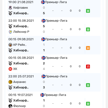
19:00
21.08.2021
Премьер-Лига
Кефлавик
0
В
-
-
0
0
Хабнарф..
5
22:00
15.08.2021
Премьер-Лига
Хабнарф..
5
В
-
-
0
0
Лейкнир Р
0
00:15
09.08.2021
Премьер-Лига
КР Рейк..
1
Н
-
-
0
0
Хабнарф..
1
00:15
05.08.2021
Премьер-Лига
Хабнарф..
2
П
-
-
0
0
ХК
4
22:00
25.07.2021
Премьер-Лига
Акранес
0
В
-
-
0
0
Хабнарф..
3
00:15
19.07.2021
Премьер-Лига
Хабнарф..
1
В
-
-
0
0
Фюлкир
0