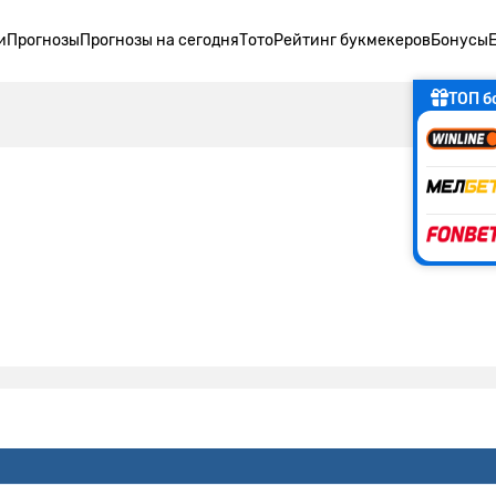
и
Прогнозы
Прогнозы на сегодня
Тото
Рейтинг букмекеров
Бонусы
ТОП б