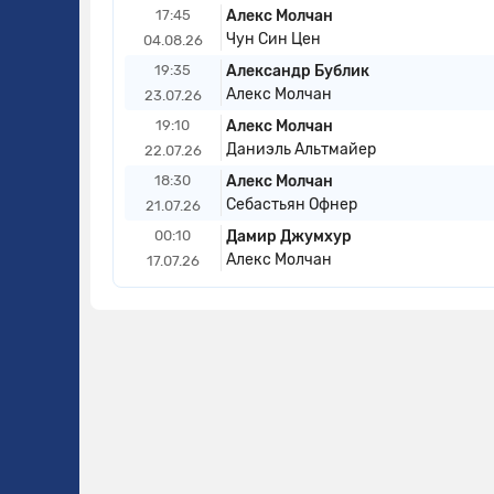
17:45
Алекс Молчан
Чун Син Цен
04.08.26
19:35
Александр Бублик
Алекс Молчан
23.07.26
19:10
Алекс Молчан
Даниэль Альтмайер
22.07.26
18:30
Алекс Молчан
Себастьян Офнер
21.07.26
00:10
Дамир Джумхур
Алекс Молчан
17.07.26