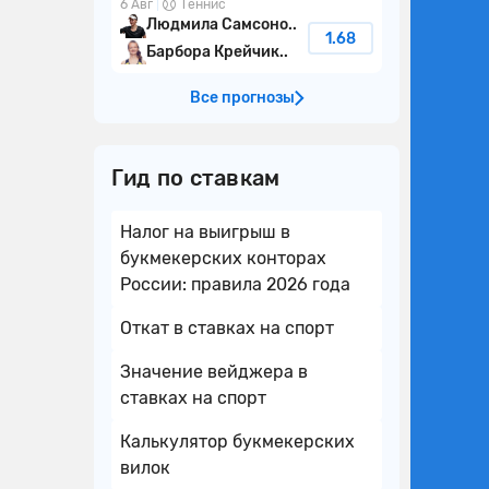
6 Авг
Теннис
Людмила Самсоно..
1.68
Барбора Крейчик..
Все прогнозы
Гид по ставкам
Налог на выигрыш в
букмекерских конторах
России: правила 2026 года
Откат в ставках на спорт
Значение вейджера в
ставках на спорт
Калькулятор букмекерских
вилок