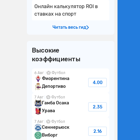
Онлайн калькулятор ROI в
ставках на спорт
Читать весь гид
Высокие
коэффициенты
6 Авг
Футбол
Фиорентина
4.00
Депортиво
7 Авг
Футбол
Гамба Осака
2.35
Урава
7 Авг
Футбол
Сеннерьюск
2.16
Виборг