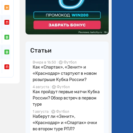
Н
П
В
Статьи
В
Вчера в 16:50
Футбол
П
Как «Спартак», «Зенит» и
«Краснодар» стартуют в новом
розыгрыше Кубка России?
4 августа
Футбол
Как пройдут первые матчи Кубка
России? Обзор встреч в первом
туре
1 августа
Футбол
Наберут ли «Зенит»,
«Краснодар» и «Спартак» очки
во втором туре РПЛ?