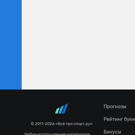
Прогнозы
Рейтинг бук
© 2011-2026 «Всё про спорт.ру»
Бонусы
Любое использование материалов