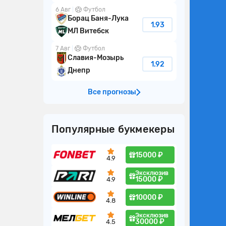
6 Авг
Футбол
Борац Баня-Лука
1.93
МЛ Витебск
7 Авг
Футбол
Славия-Мозырь
1.92
Днепр
Все прогнозы
Популярные букмекеры
15000 ₽
4.9
Эксклюзив
15000 ₽
4.9
10000 ₽
4.8
Эксклюзив
30000 ₽
4.5