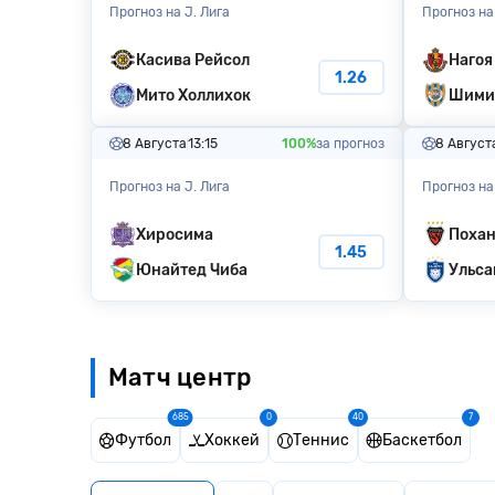
Прогноз на J. Лига
Прогноз на
Касива Рейсол
Нагоя
1.26
Мито Холлихок
Шими
8 Августа
13:15
100%
за прогноз
8 Август
Прогноз на J. Лига
Прогноз на
Хиросима
Похан
1.45
Юнайтед Чиба
Ульса
Матч центр
685
0
40
7
Футбол
Хоккей
Теннис
Баскетбол