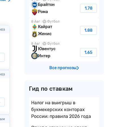
Брайтон
1.78
Рома
8 Авг
Футбол
Кайрат
ноз
1.88
Женис
8 Авг
Футбол
Ювентус
1.65
Интер
7
Все прогнозы
ноз
Гид по ставкам
5
Налог на выигрыш в
букмекерских конторах
России: правила 2026 года
вым