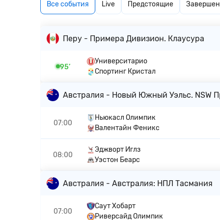
Все события
Live
Предстоящие
Заверше
Перу - Примера Дивизион. Клаусура
Университарио
95’
Спортинг Кристал
Австралия - Новый Южный Уэльс. NSW П
Ньюкасл Олимпик
07:00
Валентайн Феникс
Эджворт Иглз
08:00
Уэстон Беарс
Австралия - Австралия: НПЛ Тасмания
Саут Хобарт
07:00
Риверсайд Олимпик