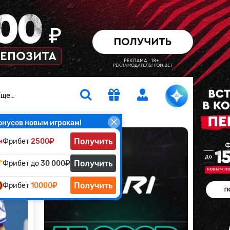
Еще…
онусов новым игрокам!
Получить
Фрибет
2500₽
Получить
Фрибет до
30 000₽
Получить
Фрибет
10000₽