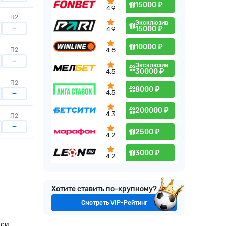
15000 ₽
4.9
П2
Эксклюзив
15000 ₽
—
4.9
10000 ₽
П2
4.8
—
Эксклюзив
30000 ₽
4.5
П2
8000 ₽
4.5
—
200000 ₽
4.3
П2
—
2500 ₽
4.2
3000 ₽
4.2
Хотите ставить по-крупному?
Смотреть VIP-Рейтинг
и...