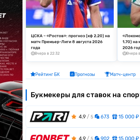
ЦСКА – «Ростов»: прогноз (кф 2.20) на
«Локомо
матч Премьер-Лиги 8 августа 2026
1.70) на
года
2026 го
Вчера в 22:32
Вчера в
Рейтинг БК
Прогнозы
Матч-центр
Букмекеры для ставок на спор
4.9
/
673
15 000 ₽
5
4.9
/
902
15 000 ₽
5