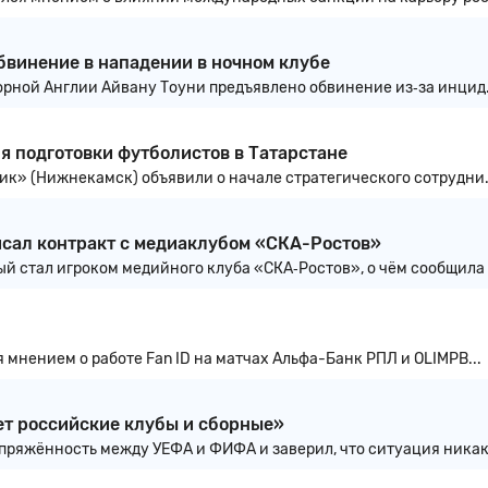
бвинение в нападении в ночном клубе
рной Англии Айвану Тоуни предъявлено обвинение из‑за инцид.
 подготовки футболистов в Татарстане
к» (Нижнекамск) объявили о начале стратегического сотрудни.
сал контракт с медиаклубом «СКА-Ростов»
стал игроком медийного клуба «СКА‑Ростов», о чём сообщила .
мнением о работе Fan ID на матчах Альфа-Банк РПЛ и OLIMPB...
ет российские клубы и сборные»
ряжённость между УЕФА и ФИФА и заверил, что ситуация никак.