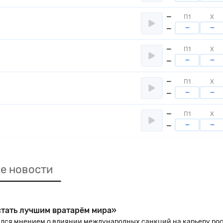
—
П1
Х
—
—
—
—
П1
Х
—
—
—
—
П1
Х
—
—
—
—
П1
Х
—
—
—
е новости
тать лучшим вратарём мира»
ся мнением о влиянии международных санкций на карьеру росс