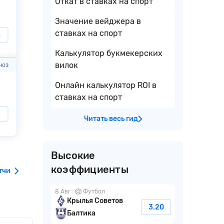
Откат в ставках на спорт
Значение вейджера в
ставках на спорт
5
Калькулятор букмекерских
вилок
ноз
Онлайн калькулятор ROI в
ставках на спорт
Читать весь гид
Высокие
коэффициенты
тчи
8 Авг
Футбол
Крылья Советов
3.20
Балтика