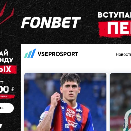
Новост