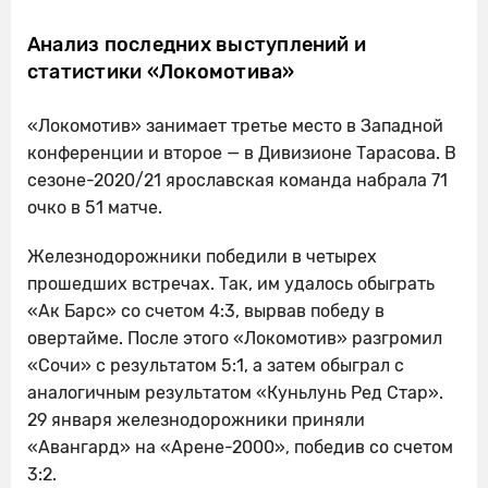
Анализ последних выступлений и
статистики «Локомотива»
«Локомотив» занимает третье место в Западной
конференции и второе — в Дивизионе Тарасова. В
сезоне-2020/21 ярославская команда набрала 71
очко в 51 матче.
Железнодорожники победили в четырех
прошедших встречах. Так, им удалось обыграть
«Ак Барс» со счетом 4:3, вырвав победу в
овертайме. После этого «Локомотив» разгромил
«Сочи» с результатом 5:1, а затем обыграл с
аналогичным результатом «Куньлунь Ред Стар».
29 января железнодорожники приняли
«Авангард» на «Арене-2000», победив со счетом
3:2.