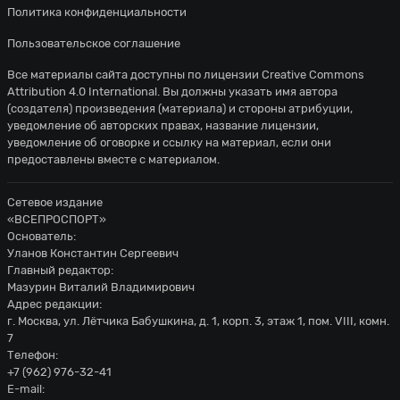
Политика конфиденциальности
Пользовательское соглашение
Все материалы сайта доступны по лицензии
Creative Commons
Attribution 4.0 International
. Вы должны указать имя автора
(создателя) произведения (материала) и стороны атрибуции,
уведомление об авторских правах, название лицензии,
уведомление об оговорке и ссылку на материал, если они
предоставлены вместе с материалом.
Сетевое издание
«ВСЕПРОСПОРТ»
Основатель:
Уланов Константин Сергеевич
Главный редактор:
Мазурин Виталий Владимирович
Адрес редакции:
г. Москва, ул. Лётчика Бабушкина, д. 1, корп. 3, этаж 1, пом. VIII, комн.
7
Телефон:
+7 (962) 976-32-41
E-mail: