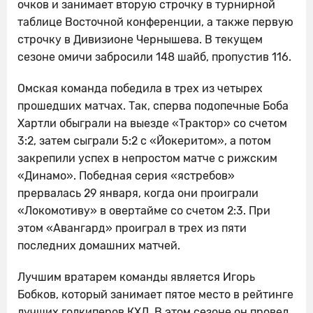
очков и занимает вторую строчку в турнирной
таблице Восточной конференции, а также первую
строчку в Дивизионе Чернышева. В текущем
сезоне омичи забросили 148 шайб, пропустив 116.
Омская команда победила в трех из четырех
прошедших матчах. Так, сперва подопечные Боба
Хартли обыграли на выезде «Трактор» со счетом
3:2, затем сыграли 5:2 с «Йокеритом», а потом
закрепили успех в непростом матче с рижским
«Динамо». Победная серия «ястребов»
прервалась 29 января, когда они проиграли
«Локомотиву» в овертайме со счетом 2:3. При
этом «Авангард» проиграл в трех из пяти
последних домашних матчей.
Лучшим вратарем команды является Игорь
Бобков, который занимает пятое место в рейтинге
лучших голкиперов КХЛ. В этом сезоне он провел