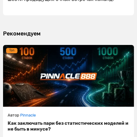
Рекомендуем
Ton
Автор
Pinnacle
Как заключать пари без статистических моделей и
не быть в минусе?