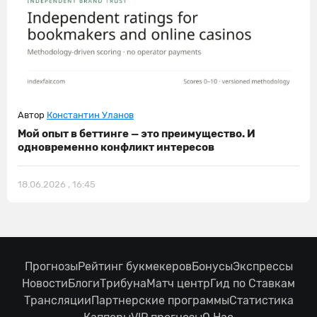
Автор
Константин Уланов
Мой опыт в беттинге — это преимущество. И
одновременно конфликт интересов
18.06.2026 , 16:45
Прогнозы
Рейтинг букмекеров
Бонусы
Экспрессы
Новости
Блоги
Трибуна
Матч центр
Гид по Ставкам
Трансляции
Партнерские программы
Статистика