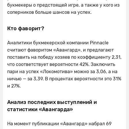
букмекеры о предстоящей игре, а также у кого из
соперников больше шансов на успех.
Кто фаворит?
Аналитики букмекерской компании Pinnacle
считают фаворитом «Авангард», и предлагают
поставить на победу хозяев по коэффициенту 2,31,
что соответствует вероятности 42%. Заключить
пари на успех «Локомотива» можно за 3,06, а на
ничью — за 3,39. В процентах вероятности это 31%
и 27%.
Анализ последних выступлений и
статистики «Авангарда»
На момент публикации «Авангард» набрал 69