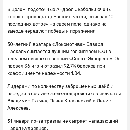
В целом, подопечные Андрея Скабелки очень
хорошо проводят домашние матчи, выиграв 10
последних встреч на своем поле, однако на
выезде чередуют победы и поражения.
30-летний вратарь «Локомотива» Эдвард
Паскаль считается лучшим голкипером КХЛ в
текущем сезоне по версии «Спорт-Экспресс». Он
провел 36 игр и отразил 92,7% бросков при
коэффициенте надежности 1,84.
Лидерами по количеству заброшенных шайб и
передач в составе железнодорожников являются
Владимир Ткачев, Павел Красовский и Денис
Алексеев.
31 января из-за травмы не сыграет нападающий
Павел Кудрявцев.