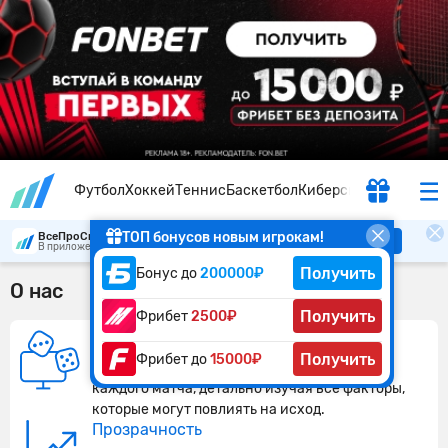
Футбол
Хоккей
Теннис
Баскетбол
Киберспорт
ТОП бонусов новым игрокам!
ВсеПроСпорт
Скачать
В приложении удобнее
Получить
Бонус до
200000₽
О нас
Получить
Фрибет
2500₽
Профессионализм
Получить
Фрибет до
15000₽
Мы профессионально подходим к анализу
каждого матча, детально изучая все факторы,
которые могут повлиять на исход.
Прозрачность