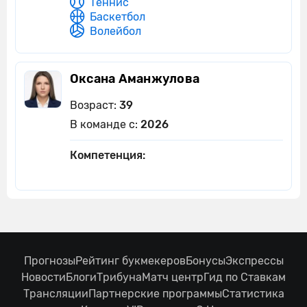
Теннис
Баскетбол
Волейбол
Оксана Аманжулова
Возраст:
39
В команде с:
2026
Компетенция:
Прогнозы
Рейтинг букмекеров
Бонусы
Экспрессы
Новости
Блоги
Трибуна
Матч центр
Гид по Ставкам
Трансляции
Партнерские программы
Статистика