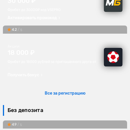
30 000 ₽
Фрибет до 30000₽ код VSEPRO
Активировать промокод
4.2
/
5
Акции
18 000 ₽
Фрибет до 18000 рублей за приглашенного друга от
...
Получить бонус
Все за регистрацию
Без депозита
4.9
/
5