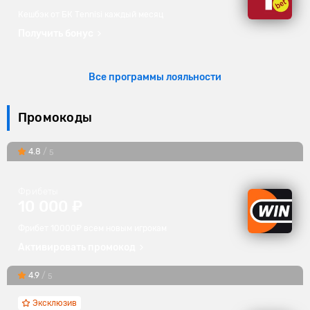
Кешбэк от БК Тennisi каждый месяц
Получить бонус
Все программы лояльности
Промокоды
4.8
/
5
Фрибеты
10 000 ₽
Фрибет 10000₽ всем новым игрокам
Активировать промокод
4.9
/
5
Эксклюзив