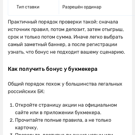
Тип ставки
Разрешён ординар
Практичный порядок проверки такой: сначала
источник правил, потом депозит, затем отыгрыш,
срок и только потом сумма. Иначе легко выбрать
самый заметный баннер, а после регистрации
узнать, что бонус не подходит вашему сценарию.
Как получить бонус у букмекера
Общий порядок похож у большинства легальных
российских БК:
Откройте страницу акции на официальном
сайте или в приложении букмекера.
Прочитайте полные правила, а не только
карточку.