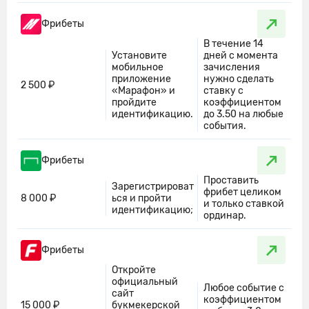
Фрибеты
В течение 14
Установите
дней с момента
мобильное
зачисления
приложение
нужно сделать
2 500 ₽
«Марафон» и
ставку с
пройдите
коэффициентом
идентификацию.
до 3.50 на любые
события.
Фрибеты
Проставить
Зарегистрироват
фрибет целиком
8 000 ₽
ься и пройти
и только ставкой
идентификацию;
ординар.
Фрибеты
Откройте
официальный
Любое событие с
сайт
коэффициентом
15 000 ₽
букмекерской