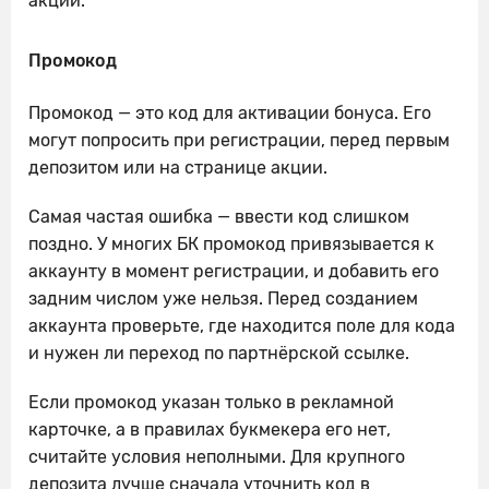
акции.
Промокод
Промокод — это код для активации бонуса. Его
могут попросить при регистрации, перед первым
депозитом или на странице акции.
Самая частая ошибка — ввести код слишком
поздно. У многих БК промокод привязывается к
аккаунту в момент регистрации, и добавить его
задним числом уже нельзя. Перед созданием
аккаунта проверьте, где находится поле для кода
и нужен ли переход по партнёрской ссылке.
Если промокод указан только в рекламной
карточке, а в правилах букмекера его нет,
считайте условия неполными. Для крупного
депозита лучше сначала уточнить код в