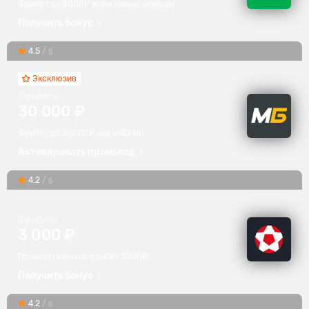
Фрибет до 8000₽ всем новым игрокам
Получить бонус
4.5
/
5
Эксклюзив
Фрибеты
30 000 ₽
Фрибет до 30000₽ код VSEPRO
Активировать промокод
4.2
/
5
Фрибеты
3 000 ₽
Приветственный фрибет 3000₽
Получить бонус
4.2
/
5