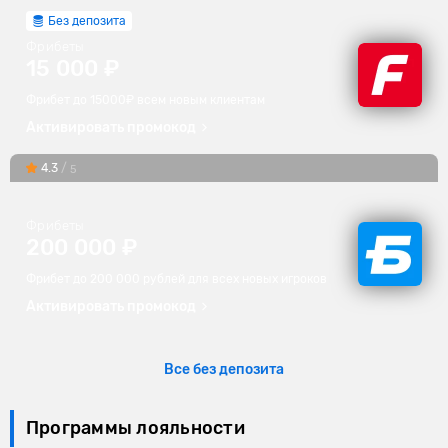
Без депозита
Фрибеты
15 000 ₽
Фрибет до 15000₽ всем новым клиентам
Активировать промокод
4.3
/
5
Фрибеты
200 000 ₽
Фрибет до 200 000 рублей для всех новых игроков
Активировать промокод
Все без депозита
Программы лояльности