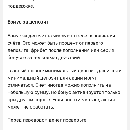
поддержке.
Бонус за депозит
Бонус за депозит начисляют после пополнения
счёта. Это может быть процент от первого
депозита, фрибет после пополнения или серия
бонусов за несколько действий.
Главный нюанс: минимальный депозит для игры и
минимальный депозит для акции могут
отличаться. Счёт иногда можно пополнить на
небольшую сумму, но бонус активируется только
при другом пороге. Если внести меньше, акция
может не сработать.
Перед переводом денег проверьте: