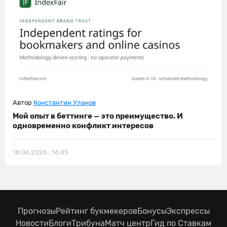
Автор
Константин Уланов
Мой опыт в беттинге — это преимущество. И
одновременно конфликт интересов
18.06.2026 , 16:45
Прогнозы
Рейтинг букмекеров
Бонусы
Экспрессы
Новости
Блоги
Трибуна
Матч центр
Гид по Ставкам