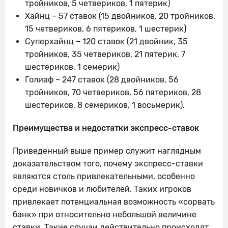
тройников, 5 четвериков, 1 пятерик)
Хайнц – 57 ставок (15 двойников, 20 тройников,
15 четвериков, 6 пятериков, 1 шестерик)
Суперхайнц – 120 ставок (21 двойник, 35
тройников, 35 четвериков, 21 пятерик, 7
шестериков, 1 семерик)
Голиаф – 247 ставок (28 двойников, 56
тройников, 70 четвериков, 56 пятериков, 28
шестериков, 8 семериков, 1 восьмерик).
Преимущества и недостатки экспресс-ставок
Приведенный выше пример служит наглядным
доказательством того, почему экспресс-ставки
являются столь привлекательными, особенно
среди новичков и любителей. Таких игроков
привлекает потенциальная возможность «сорвать
банк» при относительно небольшой величине
ставки. Такие случаи действительно происходят,