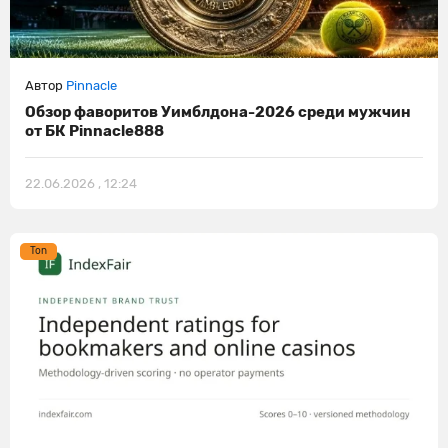
Автор
Pinnacle
Обзор фаворитов Уимблдона-2026 среди мужчин
от БК Pinnacle888
22.06.2026 , 12:24
Ton