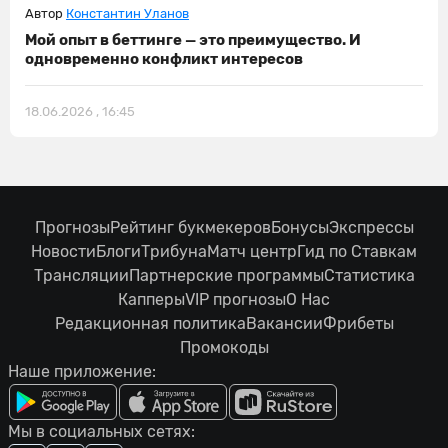
Автор
Константин Уланов
Мой опыт в беттинге — это преимущество. И
одновременно конфликт интересов
18.06.2026 , 16:45
Прогнозы
Рейтинг букмекеров
Бонусы
Экспрессы
Новости
Блоги
Трибуна
Матч центр
Гид по Ставкам
Трансляции
Партнерские программы
Статистика
Капперы
VIP прогнозы
О Нас
Редакционная политика
Вакансии
Фрибеты
Промокоды
Наше приложение:
Мы в социальных сетях: