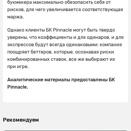
букмекера максимально обезопасить себя от
рисков, для чего увеличивается соответствующая
маржа.
Однако клиенты БК Pinnacle могут быть твердо
уверены, что коэффициенты и для одинаров, и для
экспрессов будут всегда одинаковыми: компания
поощряет беттеров, которые, осознавая риски
комбинированных ставок, все же выбирают их
при игре.
Аналитические материалы предоставлены БК
Pinnacle.
Рекомендуем