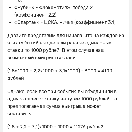
1,8)
«Рубин» - «Локомотив»: победа 2
(коэффициент 2,2)
«Спартак» - ЦСКА: ничья (коэффициент 3,1)
Давайте представим для начала, что на каждое из
этих событий вы сделали равные одинарные
ставки по 1000 рублей. В этом случае ваш
возможный выигрыш составит:
(1,8х1000 + 2,2х1000 + 3,1х1000) - 3000 = 4100
рублей
Однако, если все три события вы объединили в
одну экспресс-ставку на ту же 1000 рублей, то
предполагаемая сумма выигрыша может
составить:
(1,8 + 2,2 + 3,1)х1000 – 1000 = 11276 рублей