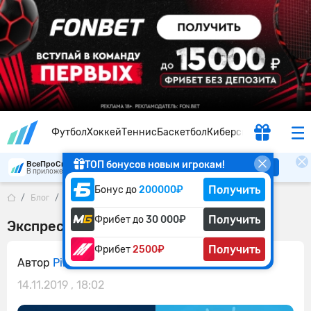
Футбол
Хоккей
Теннис
Баскетбол
Киберспорт
ТОП бонусов новым игрокам!
ВсеПроСпорт
Скачать
В приложении удобнее
Получить
Бонус до
200000₽
Блог
Экспресс-ставки: плюсы и минусы
Получить
Фрибет до
30 000₽
Экспресс-ставки: плюсы и минусы
Получить
Фрибет
2500₽
Автор
Pinnacle
14.11.2019 , 18:02