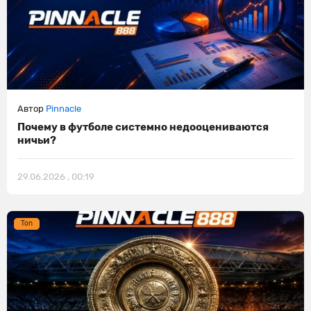
Автор
Pinnacle
Почему в футболе системно недооцениваются
ничьи?
29.06.2026 , 00:19
Ton