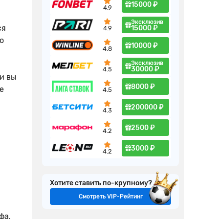
15000 ₽
4.9
Эксклюзив
ся
15000 ₽
4.9
о
10000 ₽
4.8
Эксклюзив
30000 ₽
4.5
и вы
8000 ₽
е
4.5
200000 ₽
4.3
2500 ₽
4.2
3000 ₽
4.2
Хотите ставить по-крупному?
Смотреть VIP-Рейтинг
фа,