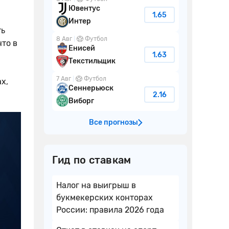
Ювентус
1.65
Интер
ть
8 Авг
Футбол
что в
Енисей
1.63
Текстильщик
7 Авг
Футбол
х,
Сеннерьюск
2.16
Виборг
Все прогнозы
Гид по ставкам
Налог на выигрыш в
букмекерских конторах
России: правила 2026 года