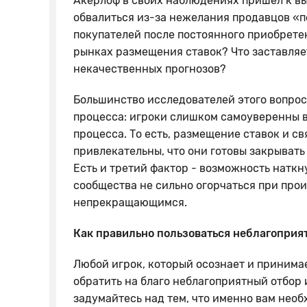
Акерлоф в своих наблюдениях пришел к вы
обвалиться из-за нежелания продавцов «п
покупателей после постоянного приобрете
рынках размещения ставок? Что заставляе
некачественных прогнозов?
Большинство исследователей этого вопрос
процесса: игроки слишком самоуверенны в
процесса. То есть, размещение ставок и с
привлекательны, что они готовы закрывать
Есть и третий фактор - возможность наткн
сообщества не сильно огорчаться при про
непрекращающимся.
Как правильно пользоваться неблагоприя
Любой игрок, который осознает и принимае
обратить на благо неблагоприятный отбор 
задумайтесь над тем, что именно вам нео