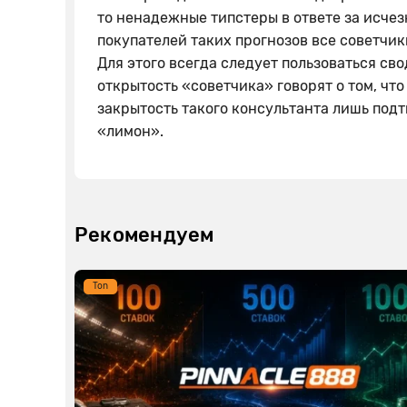
то ненадежные типстеры в ответе за исче
покупателей таких прогнозов все советчи
Для этого всегда следует пользоваться св
открытость «советчика» говорят о том, чт
закрытость такого консультанта лишь подт
«лимон».
Рекомендуем
Ton