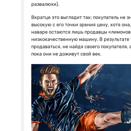
развалюхи).
Вкратце это выглядит так: покупатель не 
высокую с его точки зрения цену, хотя она,
наваре остаются лишь продавцы «лимонов»
низкокачественную машину. В результате
продаваться, не найдя своего покупателя,
пока они не доживут свой век.