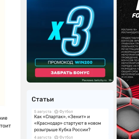
Статьи
5 августа
Футбол
Как «Спартак», «Зенит» и
ние
«Краснодар» стартуют в новом
стоит
розыгрыше Кубка России?
4 августа
Футбол