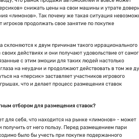
воду, что рынок продажи автомобилей и вовсе может
ерсиков» снижать цены на свои машины и утрате довер
ния «лимонов». Так почему же такая ситуация невозмож
т игроков продолжать свое занятие по покупке
а склоняются к двум причинам такого иррационального
 своих действиях и они получают удовольствие от самог
вязанные с этим эмоции для таких людей настолько
 глаза на неудачи и продолжают действовать в том же ду
уться на «персик» заставляет участников игрового
игрышах, что и делает процесс размещения ставок
тным отбором для размещения ставок?
т для себя, что находится на рынке «лимонов» - может
и получить от него пользу. Перед размещением пари
бходимо было бы учесть при покупке подержанного