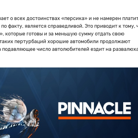
знает о всех достоинствах «персика» и не намерен плати
 по факту, является справедливой. Это приводит к тому, 
, которые готовы и за меньшую сумму отдать свою
 таких пертурбаций хорошие автомобили продолжают
 а подавляющее число автолюбителей ездит на развалюха