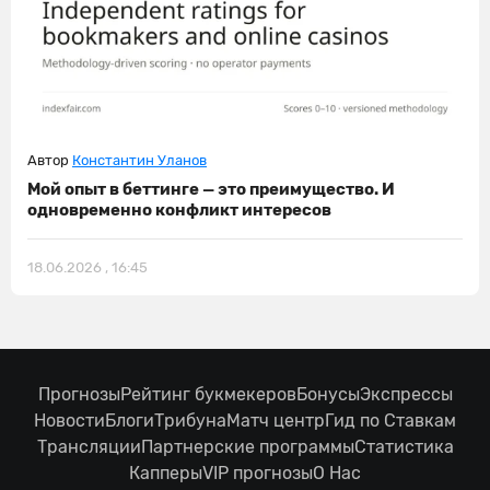
Автор
Константин Уланов
Мой опыт в беттинге — это преимущество. И
одновременно конфликт интересов
18.06.2026 , 16:45
Прогнозы
Рейтинг букмекеров
Бонусы
Экспрессы
Новости
Блоги
Трибуна
Матч центр
Гид по Ставкам
Трансляции
Партнерские программы
Статистика
Капперы
VIP прогнозы
О Нас