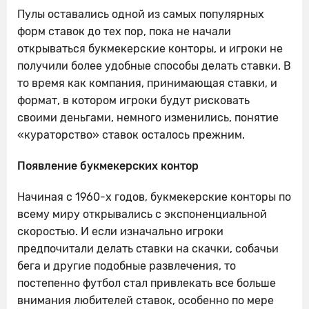
Пулы оставались одной из самых популярных
форм ставок до тех пор, пока не начали
открываться букмекерские конторы, и игроки не
получили более удобные способы делать ставки. В
то время как компания, принимающая ставки, и
формат, в котором игроки будут рисковать
своими деньгами, немного изменились, понятие
«кураторство» ставок осталось прежним.
Появление букмекерских контор
Начиная с 1960-х годов, букмекерские конторы по
всему миру открывались с экспоненциальной
скоростью. И если изначально игроки
предпочитали делать ставки на скачки, собачьи
бега и другие подобные развлечения, то
постепенно футбол стал привлекать все больше
внимания любителей ставок, особенно по мере