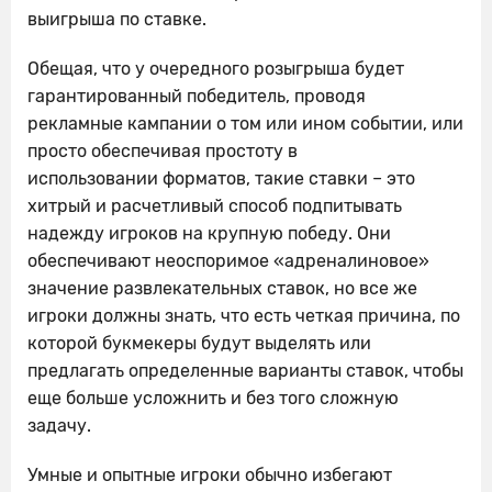
выигрыша по ставке.
Обещая, что у очередного розыгрыша будет
гарантированный победитель, проводя
рекламные кампании о том или ином событии, или
просто обеспечивая простоту в
использовании форматов, такие ставки – это
хитрый и расчетливый способ подпитывать
надежду игроков на крупную победу. Они
обеспечивают неоспоримое «адреналиновое»
значение развлекательных ставок, но все же
игроки должны знать, что есть четкая причина, по
которой букмекеры будут выделять или
предлагать определенные варианты ставок, чтобы
еще больше усложнить и без того сложную
задачу.
Умные и опытные игроки обычно избегают