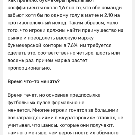
Как правило, букмекеры предлагают
коэффициенты около 1,67 на то, что обе команды
забьют хотя бы по одному голу в матче и 2,10 на
противоположный исход. Таким образом, мало
того, что игроки должны найти преимущество на
рынке и преодолеть высокую маржу
букмекерской конторы в 7,6%, им требуется
сделать это, соответственно четыре, шесть или
восемь раз, причем маржа растет
пропорционально.
Время что-то менять?
Время течет, но основная предпосылка
футбольных пулов формально не
меняется. Многие игроки гонятся за большими
вознаграждениями в «кураторских» ставках, не
учитывая, что шансы, которые они получают,
намного меньше, чем вероятность их обычного