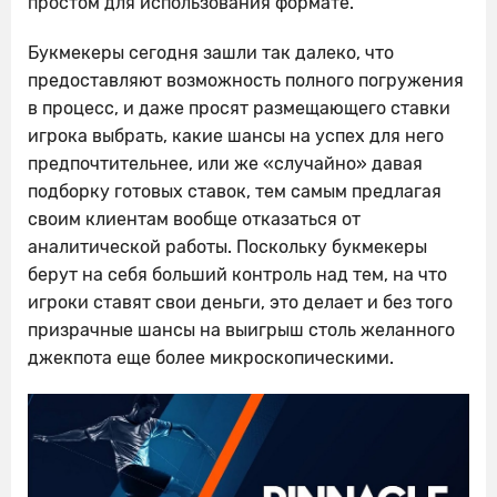
простом для использования формате.
Букмекеры сегодня зашли так далеко, что
предоставляют возможность полного погружения
в процесс, и даже просят размещающего ставки
игрока выбрать, какие шансы на успех для него
предпочтительнее, или же «случайно» давая
подборку готовых ставок, тем самым предлагая
своим клиентам вообще отказаться от
аналитической работы. Поскольку букмекеры
берут на себя больший контроль над тем, на что
игроки ставят свои деньги, это делает и без того
призрачные шансы на выигрыш столь желанного
джекпота еще более микроскопическими.