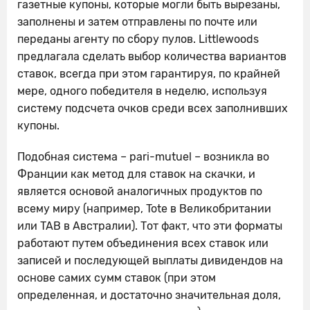
газетные купоны, которые могли быть вырезаны,
заполнены и затем отправлены по почте или
переданы агенту по сбору пулов. Littlewoods
предлагала сделать выбор количества вариантов
ставок, всегда при этом гарантируя, по крайней
мере, одного победителя в неделю, используя
систему подсчета очков среди всех заполнивших
купоны.
Подобная система – pari-mutuel – возникла во
Франции как метод для ставок на скачки, и
является основой аналогичных продуктов по
всему миру (например, Tote в Великобритании
или TAB в Австралии). Тот факт, что эти форматы
работают путем объединения всех ставок или
записей и последующей выплаты дивидендов на
основе самих сумм ставок (при этом
определенная, и достаточно значительная доля,