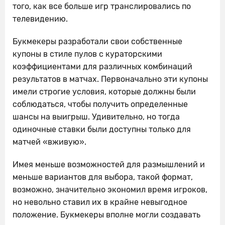
того, как все больше игр транслировались по
телевидению.
Букмекеры разработали свои собственные
купоны в стиле пулов с кураторскими
коэффициентами для различных комбинаций
результатов в матчах. Первоначально эти купоны
имели строгие условия, которые должны были
соблюдаться, чтобы получить определенные
шансы на выигрыш. Удивительно, но тогда
одиночные ставки были доступны только для
матчей «вживую».
Имея меньше возможностей для размышлений и
меньше вариантов для выбора, такой формат,
возможно, значительно экономил время игроков,
но невольно ставил их в крайне невыгодное
положение. Букмекеры вполне могли создавать