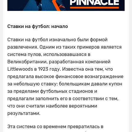
Ставки на футбол: начало
Ставки на футбол изначально были формой
развлечения. Одним из таких примеров является
система пулов, использовавшаяся в
Великобритании, разработанная компанией
Littlewoods в 1923 году. Известна она тем, что
предлагала высокое финансовое вознаграждение
за небольшую ставку: болельщикам давали купон
за пределами футбольных стадионов и
предлагали заполнить его в соответствии с тем,
что они считали наиболее вероятными
результатами.
Эта система со временем превратилась в