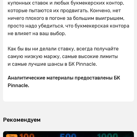
купонных ставок и любых букмекерских контор,
которые пытаются их продвигать. Кончено, нет
ничего плохого в погоне за большим выигрышем,
просто надо убедиться, что букмекерская контора
не влияет на ваш выбор.
Как бы вы ни делали ставку, всегда получайте
самую низкую маржу, самые высокие лимиты
и самые лучшие шансы в БК Pinnacle.
Аналитические материалы предоставлены БК
Pinnacle.
Рекомендуем
Ton