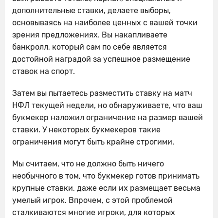
дополнительные ставки, делаете выборы,
основываясь на наиболее ценных с вашей точки
зрения предложениях. Вы накапливаете
банкролл, который сам по себе является
достойной наградой за успешное размещение
ставок на спорт.
Затем вы пытаетесь разместить ставку на матч
НФЛ текущей недели, но обнаруживаете, что ваш
букмекер наложил ограничение на размер вашей
ставки. У некоторых букмекеров такие
ограничения могут быть крайне строгими.
Мы считаем, что не должно быть ничего
необычного в том, что букмекер готов принимать
крупные ставки, даже если их размещает весьма
умелый игрок. Впрочем, с этой проблемой
сталкиваются многие игроки, для которых