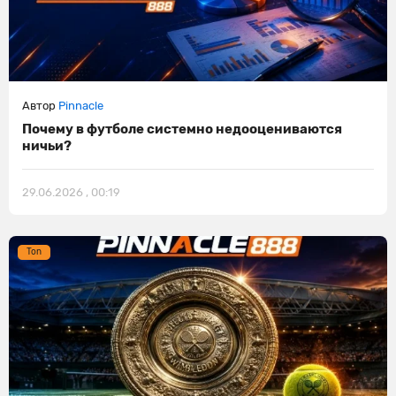
Автор
Pinnacle
Почему в футболе системно недооцениваются
ничьи?
29.06.2026 , 00:19
Ton