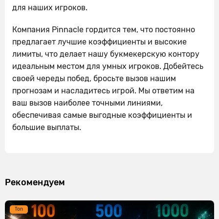
для наших игроков.
Компания Pinnacle гордится тем, что постоянно
предлагает лучшие коэффициенты и высокие
лимиты, что делает нашу букмекерскую контору
идеальным местом для умных игроков. Добейтесь
своей череды побед, бросьте вызов нашим
прогнозам и насладитесь игрой. Мы ответим на
ваш вызов наиболее точными линиями,
обеспечивая самые выгодные коэффициенты и
большие выплаты.
Рекомендуем
Ton