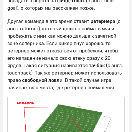
попадать в ворота на
филд-голах
(с англ. field
goal), о которых мы расскажем позже.
Другая команда в это время ставит
ретернера
(с
англ. returner), который должен поймать мяч и
пробежать с ним как можно дальше к зачетной
зоне соперника. Если кикер пнул хорошо, то
ретернер может отказаться от пробежки, чтобы
его нападение начало свою атаку сразу с 20
ярдов. Такая ситуация называется
тачбэк
(с англ.
touchback). Так же ретернер может использовать
право
свободной ловли
. В такой случае игра
начинается с места, где ретернер поймал мяч.