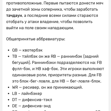
противоположные. Первые пытаются донести мяч
до зачетной зоны соперника, чтобы заработать
тачдаун
, а последние всеми силами стараются
отобрать у атаки владение, чтобы позволить
выйти на поле своим нападающим.
Общепринятые аббревиатуры:
QB — квотербэк
TB — тэйлбэк он же RB — раннинбэк (задний
бегущий). Раннинбэки подразделяются на: FB
фулл-бэк, и HB хаф-бэк. Эти игроки выполняют
одинаковые роли, приоритеты разные. Для FB
это блок-бег-ловля, для HB — бег-ловля-блок.
WR — ресивер, он же принимающий.
LB – лайнбэкер
DT — дифенсив-тэкл
DE — дифенсив-энд