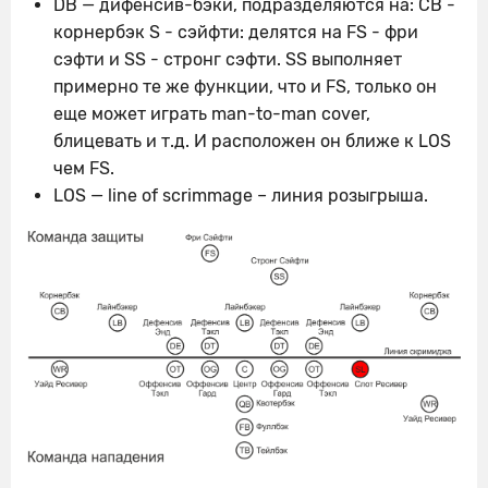
DB — дифенсив-бэки, подразделяются на: СВ -
корнербэк S - сэйфти: делятся на FS - фри
сэфти и SS - стронг сэфти. SS выполняет
примерно те же функции, что и FS, только он
еще может играть man-to-man cover,
блицевать и т.д. И расположен он ближе к LOS
чем FS.
LOS — line of scrimmage – линия розыгрыша.