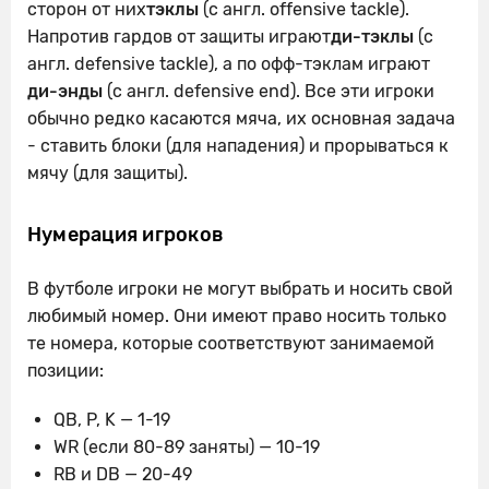
сторон от них
тэклы
(с англ. offensive tackle).
Напротив гардов от защиты играют
ди-тэклы
(с
англ. defensive tackle), а по офф-тэклам играют
ди-энды
(с англ. defensive end). Все эти игроки
обычно редко касаются мяча, их основная задача
- ставить блоки (для нападения) и прорываться к
мячу (для защиты).
Нумерация игроков
В футболе игроки не могут выбрать и носить свой
любимый номер. Они имеют право носить только
те номера, которые соответствуют занимаемой
позиции:
QB, P, K — 1-19
WR (если 80-89 заняты) — 10-19
RB и DB — 20-49