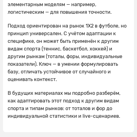
элементарным моделям — например,
логистическим — для повышения точности.
Подход ориентирован на рынок 1X2 в футболе, но
принцип универсален. С учётом адаптации к
специфике, он может быть применён к другим
видам спорта (теннис, баскетбол, хоккей) и
другим рынкам (тоталы, форы, индивидуальные
показатели). Ключ — в умении формулировать
базу, отличать устойчивое от случайного и
оценивать контекст.
В будущих материалах мы подробно разберём,
как адаптировать этот подход к другим видам
спорта и типам рынков: от тоталов и фор до
индивидуальной статистики и live-сценариев.