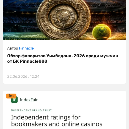
Автор
Pinnacle
Обзор фаворитов Уимблдона-2026 среди мужчин
от БК Pinnacle888
22.06.2026 , 12:24
Ton