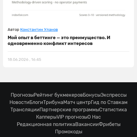
Автор
Константин Уланов
Мой опыт в беттинге — это преимущество. И
одновременно конфликт интересов
18.06.2026 , 16:45
Прогнозы
Рейтинг букмекеров
Бонусы
Экспрессы
Новости
Блоги
Трибуна
Матч центр
Гид по Ставкам
Трансляции
Партнерские программы
Статистика
Капперы
VIP прогнозы
О Нас
Редакционная политика
Вакансии
Фрибеты
Промокоды