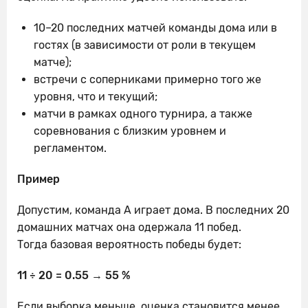
10–20 последних матчей команды дома или в
гостях (в зависимости от роли в текущем
матче);
встречи с соперниками примерно того же
уровня, что и текущий;
матчи в рамках одного турнира, а также
соревнования с близким уровнем и
регламентом.
Пример
Допустим, команда А играет дома. В последних 20
домашних матчах она одержала 11 побед.
Тогда базовая вероятность победы будет:
11 ÷ 20 = 0.55 → 55 %
Если выборка меньше, оценка становится менее