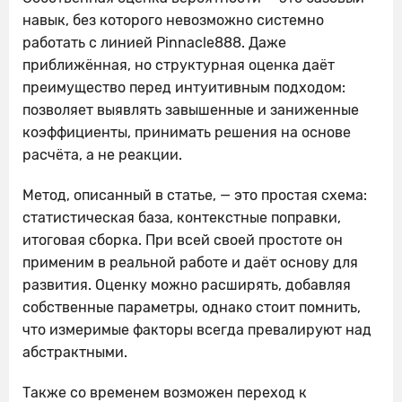
навык, без которого невозможно системно
работать с линией Pinnacle888. Даже
приближённая, но структурная оценка даёт
преимущество перед интуитивным подходом:
позволяет выявлять завышенные и заниженные
коэффициенты, принимать решения на основе
расчёта, а не реакции.
Метод, описанный в статье, — это простая схема:
статистическая база, контекстные поправки,
итоговая сборка. При всей своей простоте он
применим в реальной работе и даёт основу для
развития. Оценку можно расширять, добавляя
собственные параметры, однако стоит помнить,
что измеримые факторы всегда превалируют над
абстрактными.
Также со временем возможен переход к