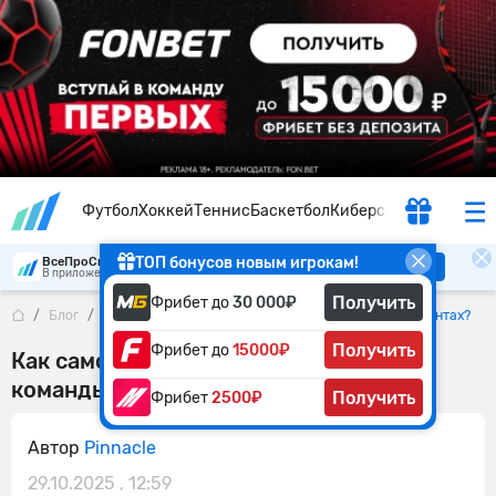
Футбол
Хоккей
Теннис
Баскетбол
Киберспорт
ТОП бонусов новым игрокам!
ВсеПроСпорт
Скачать
В приложении удобнее
Получить
Фрибет до
30 000₽
Блог
Как самому оценить шанс победы команды в процентах?
Получить
Фрибет до
15000₽
Как самому оценить шанс победы
команды в процентах?
Получить
Фрибет
2500₽
Автор
Pinnacle
29.10.2025 , 12:59