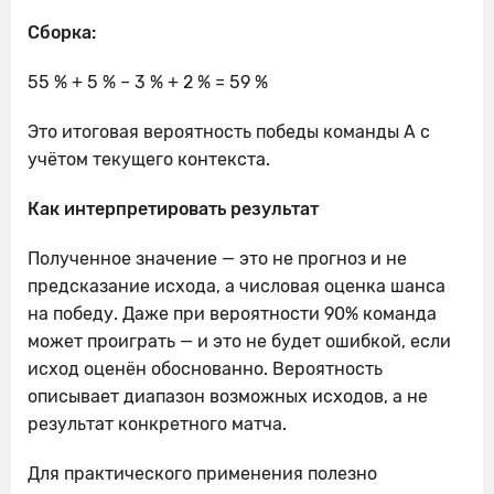
Сборка:
55 % + 5 % – 3 % + 2 % = 59 %
Это итоговая вероятность победы команды А с
учётом текущего контекста.
Как интерпретировать результат
Полученное значение — это не прогноз и не
предсказание исхода, а числовая оценка шанса
на победу. Даже при вероятности 90% команда
может проиграть — и это не будет ошибкой, если
исход оценён обоснованно. Вероятность
описывает диапазон возможных исходов, а не
результат конкретного матча.
Для практического применения полезно