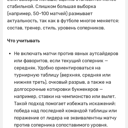
стабильной. Слишком большая выборка
(например, 50–100 матчей) размывает
актуальность, так как в футболе многое меняется:
состав, тренер, стиль, уровень соперников.
Что учитывать
Не включать матчи против явных аутсайдеров
или фаворитов, если текущий соперник —
середняк. Удобно ориентироваться на
турнирную таблицу (верхняя, средняя или
нижняя треть), очковый разрыв, а также на
долгосрочные котировки букмекеров —
например, ставки на чемпионство или вылет.
Такой подход помогает избежать искажений:
победа над последней командой таблицы или
поражение от лидера не эквивалентны матчу
против соперника сопоставимого уровня.