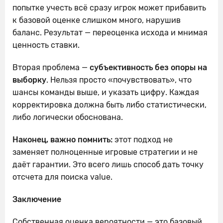
попытке учесть всё сразу игрок может прибавить
к базовой оценке слишком много, нарушив
баланс. Результат — переоценка исхода и мнимая
ценность ставки.
Вторая проблема —
субъективность без опоры на
выборку
. Нельзя просто «почувствовать», что
шансы команды выше, и указать цифру. Каждая
корректировка должна быть либо статистически,
либо логически обоснована.
Наконец, важно помнить:
этот подход не
заменяет полноценные игровые стратегии и не
даёт гарантии. Это всего лишь способ дать точку
отсчета для поиска value.
Заключение
Собственная оценка вероятности — это базовый