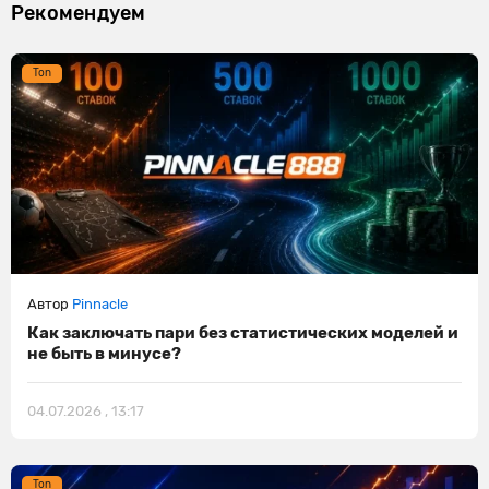
Рекомендуем
Ton
Автор
Pinnacle
Как заключать пари без статистических моделей и
не быть в минусе?
04.07.2026 , 13:17
Ton