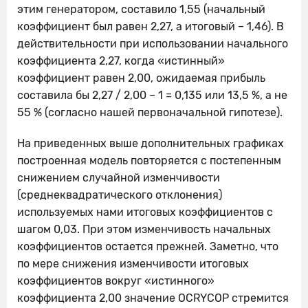
этим генератором, составило 1,55 (начальный
коэффициент был равен 2,27, а итоговый – 1,46). В
действительности при использовании начального
коэффициента 2,27, когда «истинный»
коэффициент равен 2,00, ожидаемая прибыль
составила бы 2,27 / 2,00 – 1 = 0,135 или 13,5 %, а не
55 % (согласно нашей первоначальной гипотезе).
На приведенных выше дополнительных графиках
построенная модель повторяется с постепенным
снижением случайной изменчивости
(среднеквадратического отклонения)
используемых нами итоговых коэффициентов с
шагом 0,03. При этом изменчивость начальных
коэффициентов остается прежней. Заметно, что
по мере снижения изменчивости итоговых
коэффициентов вокруг «истинного»
коэффициента 2,00 значение OCRYCOP стремится