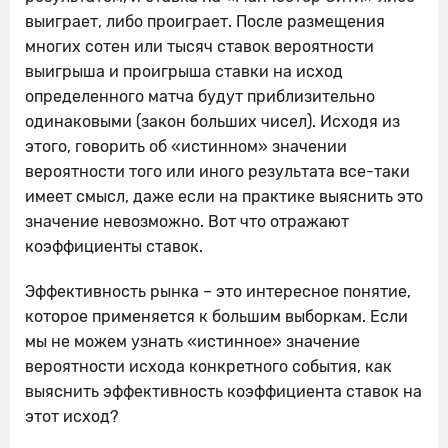
выиграет, либо проиграет. После размещения
многих сотен или тысяч ставок вероятности
выигрыша и проигрыша ставки на исход
определенного матча будут приблизительно
одинаковыми (закон больших чисел). Исходя из
этого, говорить об «истинном» значении
вероятности того или иного результата все-таки
имеет смысл, даже если на практике выяснить это
значение невозможно. Вот что отражают
коэффициенты ставок.
Эффективность рынка – это интересное понятие,
которое применяется к большим выборкам. Если
мы не можем узнать «истинное» значение
вероятности исхода конкретного события, как
выяснить эффективность коэффициента ставок на
этот исход?