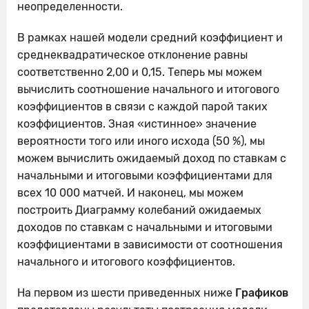
неопределенности.
В рамках нашей модели средний коэффициент и
среднеквадратическое отклонение равны
соответственно 2,00 и 0,15. Теперь мы можем
вычислить соотношение начального и итогового
коэффициентов в связи с каждой парой таких
коэффициентов. Зная «истинное» значение
вероятности того или иного исхода (50 %), мы
можем вычислить ожидаемый доход по ставкам с
начальными и итоговыми коэффициентами для
всех 10 000 матчей. И наконец, мы можем
построить Диаграмму колебаний ожидаемых
доходов по ставкам с начальными и итоговыми
коэффициентами в зависимости от соотношения
начального и итогового коэффициентов.
На первом из шести приведенных ниже
Графиков