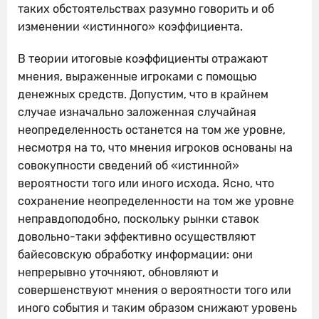
таких обстоятельствах разумно говорить и об
изменении «истинного» коэффициента.
В теории итоговые коэффициенты отражают
мнения, выраженные игроками с помощью
денежных средств. Допустим, что в крайнем
случае изначально заложенная случайная
неопределенность останется на том же уровне,
несмотря на то, что мнения игроков основаны на
совокупности сведений об «истинной»
вероятности того или иного исхода. Ясно, что
сохранение неопределенности на том же уровне
неправдоподобно, поскольку рынки ставок
довольно-таки эффективно осуществляют
байесовскую обработку информации: они
непрерывно уточняют, обновляют и
совершенствуют мнения о вероятности того или
иного события и таким образом снижают уровень