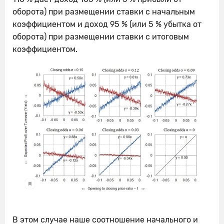
оборота) при размещении ставки с начальным
коэффициентом и доход 95 % (или 5 % убытка от
оборота) при размещении ставки с итоговым
коэффициентом.
В этом случае наше соотношение начального и