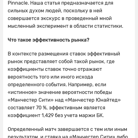
Pinnacle. Наша статья предназначается для
сильных духом людей, поскольку в ней
совершается экскурс в проведенный мной
мысленный эксперимент в области статистики.
Что такое эффективность рынка?
В контексте размещения ставок эффективный
рынок представляет собой такой рынок, где
коэффициенты ставок точно отражают
вероятность того или иного исхода
определенного события. Например, если
«истинное» значение вероятности победы
«Манчестер Сити» над «Манчестер Юнайтед»
составляет 70 %, эффективным является
коэффициент 1,429 без учета маржи БК.
Определенный матч завершается с тем или иным
результатом, и ставка на «Манчестер Сити» либо