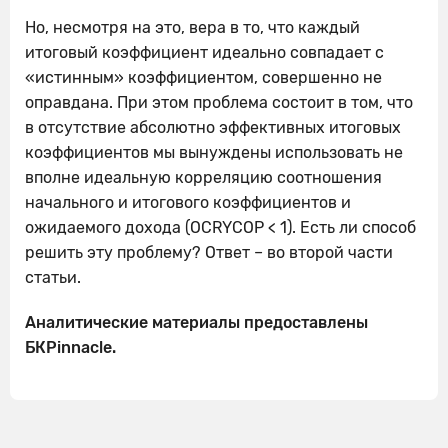
Но, несмотря на это, вера в то, что каждый
итоговый коэффициент идеально совпадает с
«истинным» коэффициентом, совершенно не
оправдана. При этом проблема состоит в том, что
в отсутствие абсолютно эффективных итоговых
коэффициентов мы вынуждены использовать не
вполне идеальную корреляцию соотношения
начального и итогового коэффициентов и
ожидаемого дохода (OCRYCOP < 1). Есть ли способ
решить эту проблему? Ответ – во второй части
статьи.
Аналитические материалы предоставлены
БК
Pinnacle.