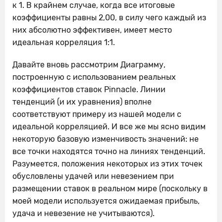
к 1. В крайнем случае, когда все итоговые
коэффициенты равны 2,00, в силу чего каждый из
них абсолютно эффективен, имеет место
идеальная корреляция 1:1.
Давайте вновь рассмотрим Диаграмму,
построенную с использованием реальных
коэффициентов ставок Pinnacle. Линии
тенденций (и их уравнения) вполне
соответствуют примеру из нашей модели с
идеальной корреляцией. И все же мы ясно видим
некоторую базовую изменчивость значений: не
все точки находятся точно на линиях тенденций.
Разумеется, положения некоторых из этих точек
обусловлены удачей или невезением при
размещении ставок в реальном мире (поскольку в
моей модели используется ожидаемая прибыль,
удача и невезение не учитываются).