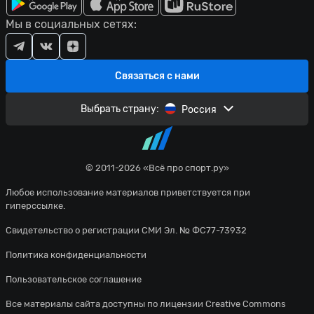
Мы в социальных сетях:
Связаться с нами
Выбрать страну:
Россия
© 2011-2026 «Всё про спорт.ру»
Любое использование материалов приветствуется при
гиперссылке.
Свидетельство о регистрации СМИ Эл. № ФС77-73932
Политика конфиденциальности
Пользовательское соглашение
Все материалы сайта доступны по лицензии
Creative Commons