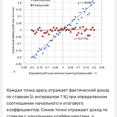
Каждая точка здесь отражает фактический доход
по ставкам (с интервалом 1 %) при определенном
соотношении начального и итогового
коэффициентов. Синие точки отражают доход по
ставкам с начальными коэффициентами, а