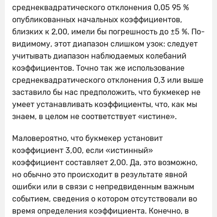
среднеквадратического отклонения 0,05 95 %
опубликованных начальных коэффициентов,
близких к 2,00, имели бы погрешность до ±5 %. По-
видимому, этот диапазон слишком узок: следует
учитывать диапазон наблюдаемых колебаний
коэффициентов. Точно так же использование
среднеквадратического отклонения 0,3 или выше
заставило бы нас предположить, что букмекер не
умеет устанавливать коэффициенты, что, как мы
знаем, в целом не соответствует «истине».
Маловероятно, что букмекер установит
коэффициент 3,00, если «истинный»
коэффициент составляет 2,00. Да, это возможно,
но обычно это происходит в результате явной
ошибки или в связи с непредвиденным важным
событием, сведения о котором отсутствовали во
время определения коэффициента. Конечно, в