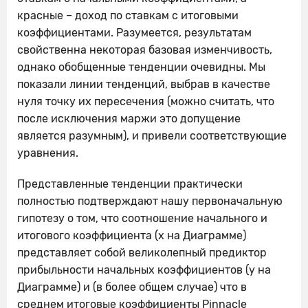
красные – доход по ставкам с итоговыми
коэффициентами. Разумеется, результатам
свойственна некоторая базовая изменчивость,
однако обобщенные тенденции очевидны. Мы
показали линии тенденций, выбрав в качестве
нуля точку их пересечения (можно считать, что
после исключения маржи это допущение
является разумным), и привели соответствующие
уравнения.
Представленные тенденции практически
полностью подтверждают нашу первоначальную
гипотезу о том, что соотношение начального и
итогового коэффициента (x на Диаграмме)
представляет собой великолепный предиктор
прибыльности начальных коэффициентов (y на
Диаграмме) и (в более общем случае) что в
среднем итоговые коэффициенты Pinnacle