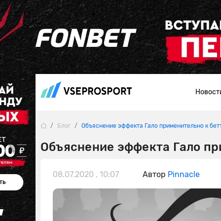
Новост
Блог
Объяснение эффекта Гало применительно к бет
Объяснение эффекта Гало пр
08.07.2020 , 10:07
Автор
Pinnacle