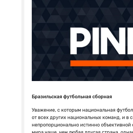
Бразильская футбольная сборная
Уважение, с которым национальная футбол
от всех других национальных команд, и в
непропорционально истинно объективной 
мира чаще, чем любая другая страна, одна