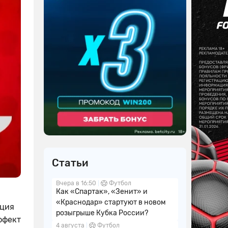
Статьи
Вчера в 16:50
Футбол
Как «Спартак», «Зенит» и
«Краснодар» стартуют в новом
иция
розыгрыше Кубка России?
ффект
4 августа
Футбол