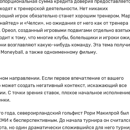
ропорциональная сумма кредита доверия предоставляет
ходят к тренерской деятельности. Нет никаких
ороший игрок обязательно станет хорошим тренером. Ма
айтед» и «Челси», но ожидания от него как от тренера
 Ореол, созданный игровыми подвигами отдельно взяты
одит к тому, что многие клубы, болельщики и игроки ож
 они возглавляют какую-нибудь команду. Эта тема получ
 Moneyball, а также одноименному фильму.
ном направлении. Если первое впечатление от вашего
то может создать негативный контекст, искажающий все
. С точки зрения ставок, плохое начальное исполнени
енки.
-го года, североирландский гольфист Рори Макилрой был
МИ к бесперспективным. До начала турнира он считалс
орта, но один драматически сложившийся для него турни