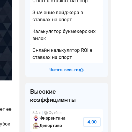
Откат в ставках на спорт
Значение вейджера в
ставках на спорт
Калькулятор букмекерских
вилок
Онлайн калькулятор ROI в
ставках на спорт
Читать весь гид
Высокие
коэффициенты
ет ее
6 Авг
Футбол
Фиорентина
4.00
убок
Депортиво