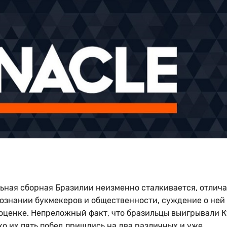
ьная сборная Бразилии неизменно сталкивается, отлича
 сознании букмекеров и общественности, суждение о ней
оценке. Непреложный факт, что бразильцы выигрывали К
ко их пять побед пришлись на два различных и уже