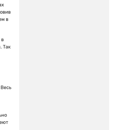
ах
новив
ем в
 в
. Так
 Весь
ьно
сеют