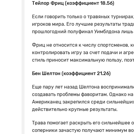
Тейлор Фриц (коэффициент 18.56)
Если говорить только о травяных турнира
игроков мира. Его лучшие результаты трад
прошлогодний полуфинал Уимблдона лишь 
Фриц не относится к числу спортсменов, 
контролировать игру за счет подачи и агр
стиль приносит максимальную пользу, поэ
Бен Шелтон (коэффициент 21.26)
Еще пару лет назад Шелтона воспринимали
создавать проблемы фаворитам. Однако на
Американец закрепился среди сильнейших 
действительно крупные результаты.
Трава помогает раскрыть его сильнейшее 
соперники зачастую получают минимум воз