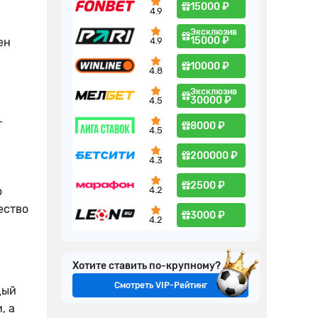
15000 ₽
4.9
Эксклюзив
15000 ₽
ен
4.9
10000 ₽
4.8
Эксклюзив
30000 ₽
4.5
т
8000 ₽
4.5
200000 ₽
4.3
2500 ₽
о
4.2
ество
3000 ₽
4.2
Хотите ставить по-крупному?
Смотреть VIP-Рейтинг
дый
, а