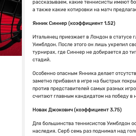
рассказываем, какие теннисисты имеют бо
а также какие котировки на матч предлага
Янник Синнер (коэффициент 1.52)
Итальянец приезжает в Лондон в статусе 
Уимблдон. После этого он лишь укрепил св
турнирах, где Синнер не добирается до ти
стадий.
Особенно опасным Янника делает отсутств
заметно прибавил в игре на быстрых покр
против представителей самых разных игро
считают главным кандидатом на победу в
Новак Джокович (коэффициент 3.75)
Для большинства теннисистов Уимблдон ост
наследия. Серб семь раз поднимал над гол