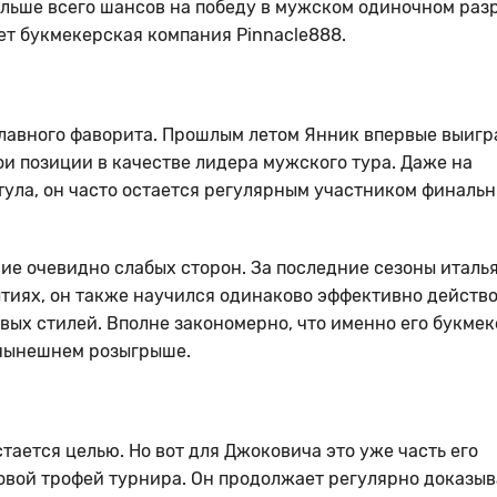
льше всего шансов на победу в мужском одиночном раз
ет букмекерская компания Pinnacle888.
главного фаворита. Прошлым летом Янник впервые выигр
ои позиции в качестве лидера мужского тура. Даже на
тула, он часто остается регулярным участником финаль
ие очевидно слабых сторон. За последние сезоны италь
ытиях, он также научился одинаково эффективно действ
вых стилей. Вполне закономерно, что именно его букме
 нынешнем розыгрыше.
ается целью. Но вот для Джоковича это уже часть его
овой трофей турнира. Он продолжает регулярно доказыв