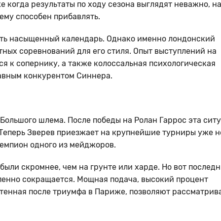
же когда результаты по ходу сезона выглядят неважно, н
ему способен прибавлять.
ть насыщенный календарь. Однако именно лондонский
ных соревнований для его стиля. Опыт выступлений на
ся к сопернику, а также колоссальная психологическая
авным конкурентом Синнера.
 Большого шлема. После победы на Ролан Гаррос эта сит
 Теперь Зверев приезжает на крупнейшие турниры уже н
емпион одного из мейджоров.
были скромнее, чем на грунте или харде. Но вот послед
епенно сокращается. Мощная подача, высокий процент
тенная после триумфа в Париже, позволяют рассматрив