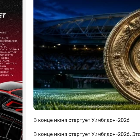
В конце июня стартует Уимблдон-2026
В конце июня стартует Уимблдон-2026. Это