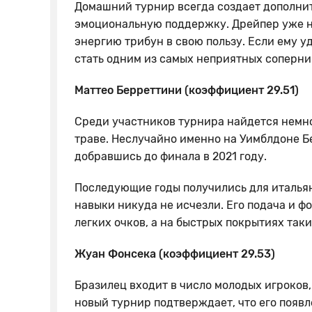
Домашний турнир всегда создает дополни
эмоциональную поддержку. Дрейпер уже н
энергию трибун в свою пользу. Если ему у
стать одним из самых неприятных соперни
Маттео Берреттини (коэффициент 29.51)
Среди участников турнира найдется немно
траве. Неслучайно именно на Уимблдоне Бе
добравшись до финала в 2021 году.
Последующие годы получились для итальян
навыки никуда не исчезли. Его подача и 
легких очков, а на быстрых покрытиях та
Жуан Фонсека (коэффициент 29.53)
Бразилец входит в число молодых игроков
новый турнир подтверждает, что его появ