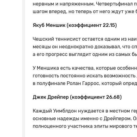
нервным и напряженным. Четвертьфинал п
шагом вперед, но теперь от него ждут уже
Якуб Меншик (коэффициент 22.15)
Чешский теннисист остается одним из наи
месяцы он неоднократно доказывал, что сп
а его прогресс выглядит одним из самых бы
У Меншика есть качества, которые особенн
готовность постоянно искать возможность 
в полуфинале Ролан Гаррос, который опре
Джек Дрейпер (коэффициент 26.68)
Каждый Уимблдон нуждается в местном гер
основные надежды именно с Дрейпером. Он
полноценного участника элиты мирового т