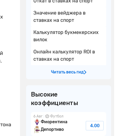
Откат в ставках на спорт
Значение вейджера в
ых
ставках на спорт
Калькулятор букмекерских
вилок
Онлайн калькулятор ROI в
ой
ставках на спорт
.
Читать весь гид
Высокие
коэффициенты
6 Авг
Футбол
Фиорентина
лтона
4.00
Депортиво