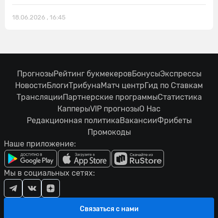
18.06.2026 , 16:45
Прогнозы
Рейтинг букмекеров
Бонусы
Экспрессы
Новости
Блоги
Трибуна
Матч центр
Гид по Ставкам
Трансляции
Партнерские программы
Статистика
Капперы
VIP прогнозы
О Нас
Редакционная политика
Вакансии
Фрибеты
Промокоды
Наше приложение:
Мы в социальных сетях:
Связаться с нами