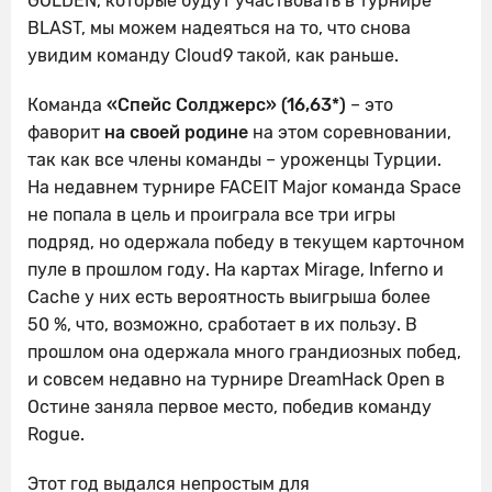
GOLDEN, которые будут участвовать в турнире
BLAST, мы можем надеяться на то, что снова
увидим команду Cloud9 такой, как раньше.
Команда
«Спейс Солджерс» (16,63*)
– это
фаворит
на своей родине
на этом соревновании,
так как все члены команды – уроженцы Турции.
На недавнем турнире FACEIT Major команда Space
не попала в цель и проиграла все три игры
подряд, но одержала победу в текущем карточном
пуле в прошлом году. На картах Mirage, Inferno и
Cache у них есть вероятность выигрыша более
50 %, что, возможно, сработает в их пользу. В
прошлом она одержала много грандиозных побед,
и совсем недавно на турнире DreamHack Open в
Остине заняла первое место, победив команду
Rogue.
Этот год выдался непростым для