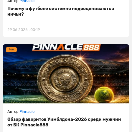
Автор
Pinnacle
Почему в футболе системно недооцениваются
ничьи?
29.06.2026 , 00:19
Ton
Автор
Pinnacle
Обзор фаворитов Уимблдона-2026 среди мужчин
от БК Pinnacle888