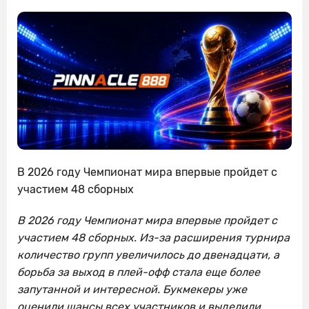
В 2026 году Чемпионат мира впервые пройдет с
участием 48 сборных
В 2026 году Чемпионат мира впервые пройдет с
участием 48 сборных. Из-за расширения турнира
количество групп увеличилось до двенадцати, а
борьба за выход в плей-офф стала еще более
запутанной и интересной. Букмекеры уже
оценили шансы всех участников и выделили