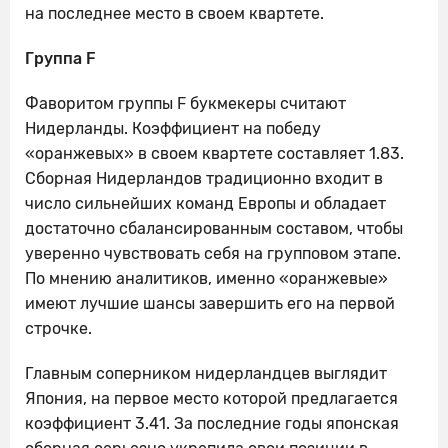
на последнее место в своем квартете.
Группа F
Фаворитом группы F букмекеры считают
Нидерланды. Коэффициент на победу
«оранжевых» в своем квартете составляет 1.83.
Сборная Нидерландов традиционно входит в
число сильнейших команд Европы и обладает
достаточно сбалансированным составом, чтобы
уверенно чувствовать себя на групповом этапе.
По мнению аналитиков, именно «оранжевые»
имеют лучшие шансы завершить его на первой
строчке.
Главным соперником нидерландцев выглядит
Япония, на первое место которой предлагается
коэффициент 3.41. За последние годы японская