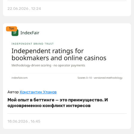
22.06.2026 , 12:24
Ton
Автор
Константин Уланов
Мой опыт в беттинге — это преимущество. И
одновременно конфликт интересов
18.06.2026 , 16:45