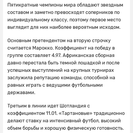
Пятикратные чемпионы мира обладают звездным
составом и заметно превосходят соперников по
индивидуальному классу, поэтому первое место
выглядит для них наиболее вероятным исходом.
Основным претендентом на вторую строчку
считается Марокко. Коэффициент на победу в
группе составляет 4.97. Африканская сборная
давно перестала быть темной лошадкой и после
успешных выступлений на крупных турнирах
заслужила репутацию команды, способной на
равных играть с ведущими футбольными
державами.
Третьим в линии идет Шотландия с
коэффициентом 11.01. «Тартановые» традиционно
делают ставку на интенсивный футбол, высокий
объем борьбы и хорошую физическую готовность.