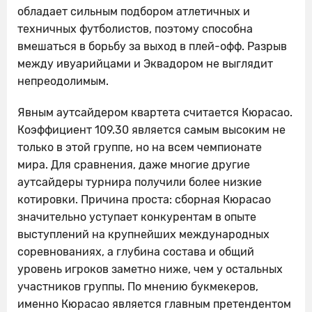
обладает сильным подбором атлетичных и
техничных футболистов, поэтому способна
вмешаться в борьбу за выход в плей-офф. Разрыв
между ивуарийцами и Эквадором не выглядит
непреодолимым.
Явным аутсайдером квартета считается Кюрасао.
Коэффициент 109.30 является самым высоким не
только в этой группе, но на всем чемпионате
мира. Для сравнения, даже многие другие
аутсайдеры турнира получили более низкие
котировки. Причина проста: сборная Кюрасао
значительно уступает конкурентам в опыте
выступлений на крупнейших международных
соревнованиях, а глубина состава и общий
уровень игроков заметно ниже, чем у остальных
участников группы. По мнению букмекеров,
именно Кюрасао является главным претендентом