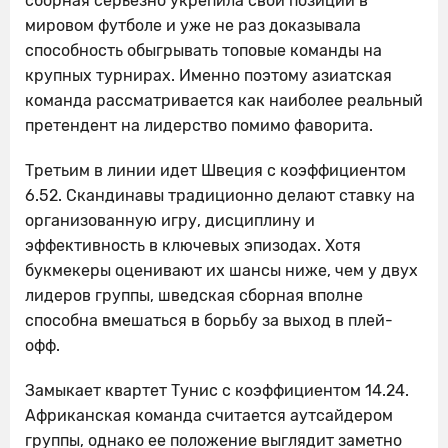
сборная серьезно укрепила свои позиции в
мировом футболе и уже не раз доказывала
способность обыгрывать топовые команды на
крупных турнирах. Именно поэтому азиатская
команда рассматривается как наиболее реальный
претендент на лидерство помимо фаворита.
Третьим в линии идет Швеция с коэффициентом
6.52. Скандинавы традиционно делают ставку на
организованную игру, дисциплину и
эффективность в ключевых эпизодах. Хотя
букмекеры оценивают их шансы ниже, чем у двух
лидеров группы, шведская сборная вполне
способна вмешаться в борьбу за выход в плей-
офф.
Замыкает квартет Тунис с коэффициентом 14.24.
Африканская команда считается аутсайдером
группы, однако ее положение выглядит заметно