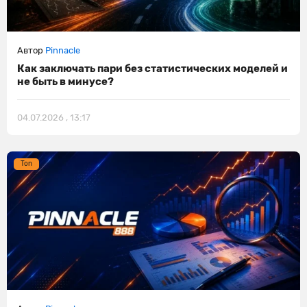
Автор
Pinnacle
Как заключать пари без статистических моделей и
не быть в минусе?
04.07.2026 , 13:17
Ton