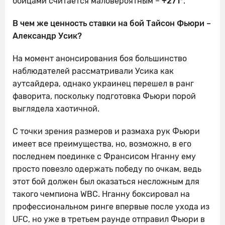
бойцами считается маловероятным –
+271*
.
В чем же ценность ставки на бой Тайсон Фьюри –
Александр Усик?
На момент анонсирования боя большинство
наблюдателей рассматривали Усика как
аутсайдера, однако украинец перешел в ранг
фаворита, поскольку подготовка Фьюри порой
выглядела хаотичной.
С точки зрения размеров и размаха рук Фьюри
имеет все преимущества, но, возможно, в его
последнем поединке с Франсисом Нганну ему
просто повезло одержать победу по очкам, ведь
этот бой должен был оказаться несложным для
такого чемпиона WBC. Нганну боксировал на
профессиональном ринге впервые после ухода из
UFC, но уже в третьем раунде отправил Фьюри в