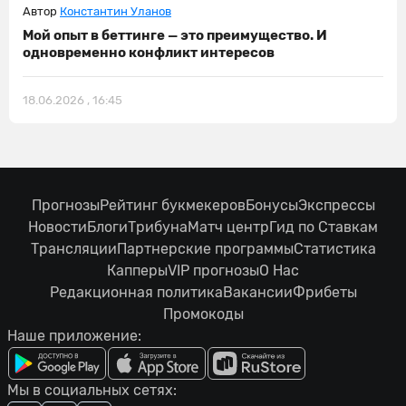
Автор
Константин Уланов
Мой опыт в беттинге — это преимущество. И
одновременно конфликт интересов
18.06.2026 , 16:45
Прогнозы
Рейтинг букмекеров
Бонусы
Экспрессы
Новости
Блоги
Трибуна
Матч центр
Гид по Ставкам
Трансляции
Партнерские программы
Статистика
Капперы
VIP прогнозы
О Нас
Редакционная политика
Вакансии
Фрибеты
Промокоды
Наше приложение:
Мы в социальных сетях: