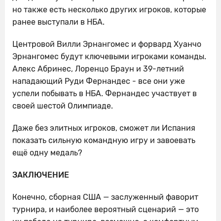
но также есть несколько других игроков, которые
ранее выступали в НБА.
Центровой Вилли Эрнангомес и форвард Хуанчо
Эрнангомес будут ключевыми игроками команды.
Алекс Абринес, Лоренцо Браун и 39-летний
нападающий Руди Фернандес - все они уже
успели побывать в НБА. Фернандес участвует в
своей шестой Олимпиаде.
Даже без элитных игроков, сможет ли Испания
показать сильную командную игру и завоевать
ещё одну медаль?
ЗАКЛЮЧЕНИЕ
Конечно, сборная США — заслуженный фаворит
турнира, и наиболее вероятный сценарий — это