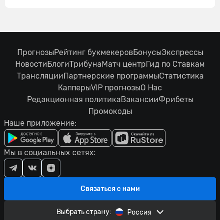
Прогнозы
Рейтинг букмекеров
Бонусы
Экспрессы
Новости
Блоги
Трибуна
Матч центр
Гид по Ставкам
Трансляции
Партнерские программы
Статистика
Капперы
VIP прогнозы
О Нас
Редакционная политика
Вакансии
Фрибеты
Промокоды
Наше приложение:
Мы в социальных сетях:
Связаться с нами
Выбрать страну:
Россия