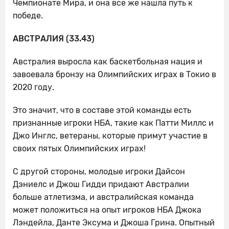
Чемпионате Мира, и она все же нашла путь к
победе.
АВСТРАЛИЯ (33.43)
Австралия выросла как баскетбольная нация и
завоевала бронзу на Олимпийских играх в Токио в
2020 году.
Это значит, что в составе этой команды есть
признанные игроки НБА, такие как Патти Миллс и
Джо Инглс, ветераны, которые примут участие в
своих пятых Олимпийских играх!
С другой стороны, молодые игроки Дайсон
Дэниелс и Джош Гидди придают Австралии
больше атлетизма, и австралийская команда
может положиться на опыт игроков НБА Джока
Лэндейла, Данте Эксума и Джоша Грина. Опытный