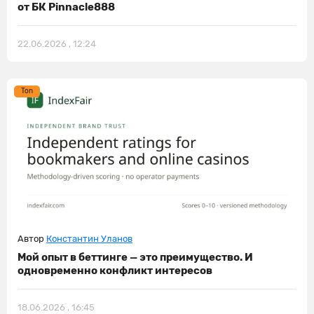
от БК Pinnacle888
22.06.2026 , 12:24
Ton
Автор
Константин Уланов
Мой опыт в беттинге — это преимущество. И
одновременно конфликт интересов
18.06.2026 , 16:45