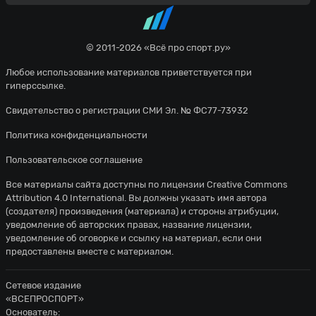
© 2011-2026 «Всё про спорт.ру»
Любое использование материалов приветствуется при
гиперссылке.
Свидетельство о регистрации СМИ Эл. № ФС77-73932
Политика конфиденциальности
Пользовательское соглашение
Все материалы сайта доступны по лицензии
Creative Commons
Attribution 4.0 International
. Вы должны указать имя автора
(создателя) произведения (материала) и стороны атрибуции,
уведомление об авторских правах, название лицензии,
уведомление об оговорке и ссылку на материал, если они
предоставлены вместе с материалом.
Сетевое издание
«ВСЕПРОСПОРТ»
Основатель: