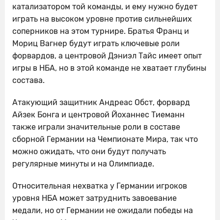
катализатором той команды, и ему нужно будет
играть на высоком уровне против сильнейших
соперников на этом турнире. Братья Франц и
Мориц Вагнер будут играть ключевые роли
форвардов, а центровой Дэниэл Тайс имеет опыт
игры в НБА, но в этой команде не хватает глубины
состава.
Атакующий защитник Андреас Обст, форвард
Айзек Бонга и центровой Йоханнес Тиеманн
также играли значительные роли в составе
сборной Германии на Чемпионате Мира, так что
можно ожидать, что они будут получать
регулярные минуты и на Олимпиаде.
Относительная нехватка у Германии игроков
уровня НБА может затруднить завоевание
медали, но от Германии не ожидали победы на