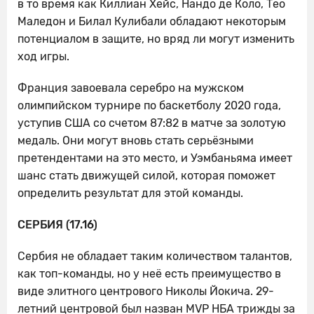
в то время как Киллиан Хейс, Нандо де Коло, Тео
Маледон и Билал Кулибали обладают некоторым
потенциалом в защите, но вряд ли могут изменить
ход игры.
Франция завоевала серебро на мужском
олимпийском турнире по баскетболу 2020 года,
уступив США со счетом 87:82 в матче за золотую
медаль. Они могут вновь стать серьёзными
претендентами на это место, и Уэмбаньяма имеет
шанс стать движущей силой, которая поможет
определить результат для этой команды.
СЕРБИЯ (17.16)
Сербия не обладает таким количеством талантов,
как топ-команды, но у неё есть преимущество в
виде элитного центрового Николы Йокича. 29-
летний центровой был назван MVP НБА трижды за