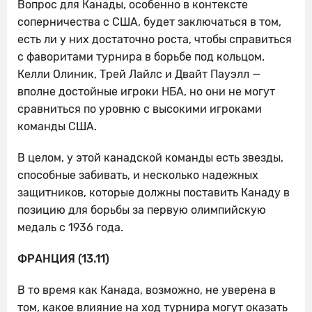
Вопрос для Канады, особенно в контексте
соперничества с США, будет заключаться в том,
есть ли у них достаточно роста, чтобы справиться
с фаворитами турнира в борьбе под кольцом.
Келли Олиник, Трей Лайлс и Двайт Пауэлл —
вполне достойные игроки НБА, но они не могут
сравниться по уровню с высокими игроками
команды США.
В целом, у этой канадской команды есть звезды,
способные забивать, и несколько надежных
защитников, которые должны поставить Канаду в
позицию для борьбы за первую олимпийскую
медаль с 1936 года.
ФРАНЦИЯ (13.11)
В то время как Канада, возможно, не уверена в
том, какое влияние на ход турнира могут оказать