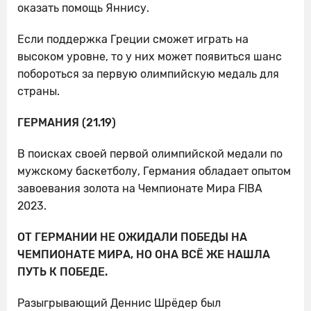
оказать помощь Яннису.
Если поддержка Греции сможет играть на
высоком уровне, то у них может появиться шанс
побороться за первую олимпийскую медаль для
страны.
ГЕРМАНИЯ (21.19)
В поисках своей первой олимпийской медали по
мужскому баскетболу, Германия обладает опытом
завоевания золота на Чемпионате Мира FIBA
2023.
ОТ ГЕРМАНИИ НЕ ОЖИДАЛИ ПОБЕДЫ НА
ЧЕМПИОНАТЕ МИРА, НО ОНА ВСЁ ЖЕ НАШЛА
ПУТЬ К ПОБЕДЕ.
Разыгрывающий Деннис Шрёдер был