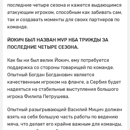
последние четыре сезона и кажется выдающимся
атакующим игроком, способным как забивать сам,
так и создавать моменты для своих партнеров по
команде.
ЙОКИЧ БЫЛ НАЗВАН MVP НБА ТРИЖДЫ ЗА
ПОСЛЕДНИЕ ЧЕТЫРЕ СЕЗОНА.
Как бы ни был велик Йокич, ему потребуется
поддержка со стороны товарищей по команде.
Опытный Богдан Богданович является
качественным игроком на фланге, а Сербия будет
надеяться на стабильные выступления большого
игрока Филипа Петрушева.
Опытный разыгрывающий Василий Мицич должен
взять на себя большую часть работы по ведению
мяча, что делает его крайне важным для команды,