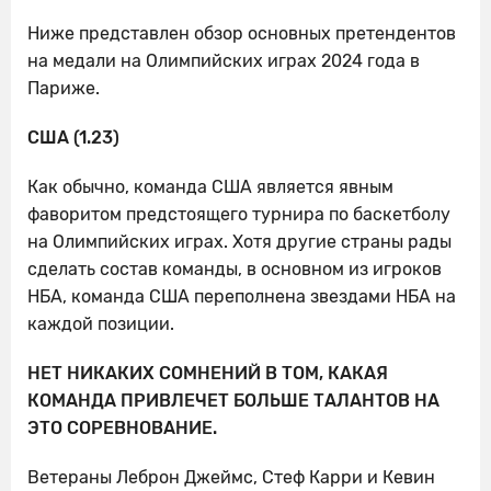
Ниже представлен обзор основных претендентов
на медали на Олимпийских играх 2024 года в
Париже.
США (1.23)
Как обычно, команда США является явным
фаворитом предстоящего турнира по баскетболу
на Олимпийских играх. Хотя другие страны рады
сделать состав команды, в основном из игроков
НБА, команда США переполнена звездами НБА на
каждой позиции.
НЕТ НИКАКИХ СОМНЕНИЙ В ТОМ, КАКАЯ
КОМАНДА ПРИВЛЕЧЕТ БОЛЬШЕ ТАЛАНТОВ НА
ЭТО СОРЕВНОВАНИЕ.
Ветераны Леброн Джеймс, Стеф Карри и Кевин