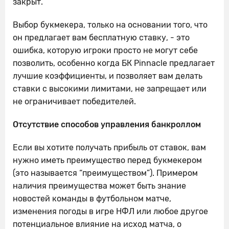
закрыт.
Выбор букмекера, только на основании того, что
он предлагает вам бесплатную ставку, - это
ошибка, которую игроки просто не могут себе
позволить, особенно когда БК Pinnacle предлагает
лучшие коэффициенты, и позволяет вам делать
ставки с высокими лимитами, не запрещает или
не ограничивает победителей.
Отсутствие способов управления банкроллом
Если вы хотите получать прибыль от ставок, вам
нужно иметь преимущество перед букмекером
(это называется “преимуществом”). Примером
наличия преимущества может быть знание
новостей команды в футбольном матче,
изменения погоды в игре НФЛ или любое другое
потенциальное влияние на исход матча, о