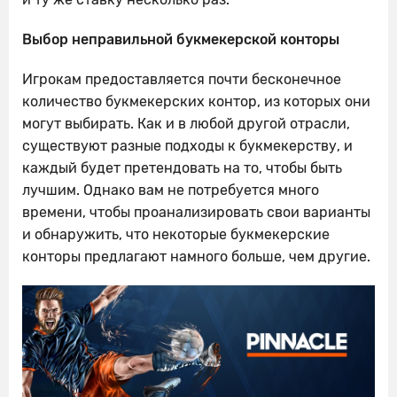
Выбор неправильной букмекерской конторы
Игрокам предоставляется почти бесконечное
количество букмекерских контор, из которых они
могут выбирать. Как и в любой другой отрасли,
существуют разные подходы к букмекерству, и
каждый будет претендовать на то, чтобы быть
лучшим. Однако вам не потребуется много
времени, чтобы проанализировать свои варианты
и обнаружить, что некоторые букмекерские
конторы предлагают намного больше, чем другие.