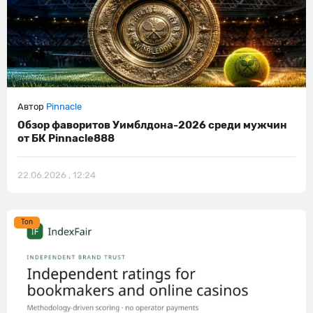
Автор
Pinnacle
Обзор фаворитов Уимблдона-2026 среди мужчин
от БК Pinnacle888
22.06.2026 , 12:24
Ton