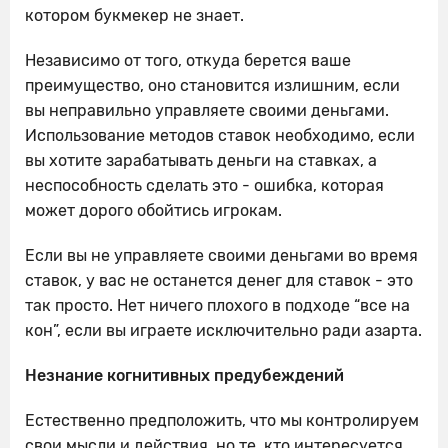
котором букмекер не знает.
Независимо от того, откуда берется ваше
преимущество, оно становится излишним, если
вы неправильно управляете своими деньгами.
Использование методов ставок необходимо, если
вы хотите зарабатывать деньги на ставках, а
неспособность сделать это - ошибка, которая
может дорого обойтись игрокам.
Если вы не управляете своими деньгами во время
ставок, у вас не останется денег для ставок - это
так просто. Нет ничего плохого в подходе “все на
кон”, если вы играете исключительно ради азарта.
Незнание когнитивных предубеждений
Естественно предположить, что мы контролируем
свои мысли и действия, но те, кто интересуется