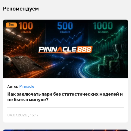
Рекомендуем
Ton
Автор
Pinnacle
Как заключать пари без статистических моделей и
не быть в минусе?
04.07.2026 , 13:17