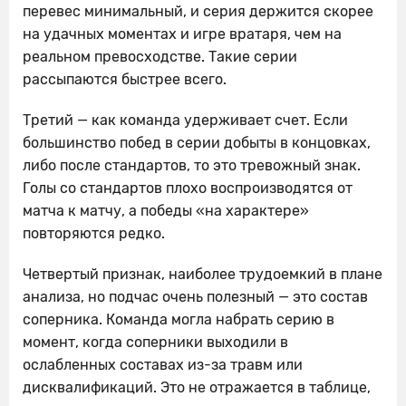
перевес минимальный, и серия держится скорее
на удачных моментах и игре вратаря, чем на
реальном превосходстве. Такие серии
рассыпаются быстрее всего.
Третий — как команда удерживает счет. Если
большинство побед в серии добыты в концовках,
либо после стандартов, то это тревожный знак.
Голы со стандартов плохо воспроизводятся от
матча к матчу, а победы «на характере»
повторяются редко.
Четвертый признак, наиболее трудоемкий в плане
анализа, но подчас очень полезный — это состав
соперника. Команда могла набрать серию в
момент, когда соперники выходили в
ослабленных составах из-за травм или
дисквалификаций. Это не отражается в таблице,