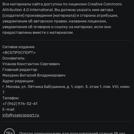
Все материалы сайта доступны по лицензии
Creative Commons
Attribution 4.0 International
. Вы должны указать имя автора
(создателя) произведения (материала) и стороны атрибуции,
уведомление об авторских правах, название лицензии,
уведомление об оговорке и ссылку на материал, если они
предоставлены вместе с материалом.
Сетевое издание
«ВСЕПРОСПОРТ»
Основатель:
Уланов Константин Сергеевич
Главный редактор:
Мазурин Виталий Владимирович
Адрес редакции:
г. Москва, ул. Лётчика Бабушкина, д. 1, корп. 3, этаж 1, пом. VIII, комн.
7
Телефон:
+7 (962) 976-32-41
E-mail:
info@vseprosport.ru
18+
Портал предназначен для пользователей старше 18 лет.