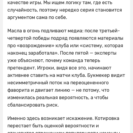
качестве игры. Мы ищем логику там, где есть
случайность, поэтому нередко серия становится
аргументом сама по себе.
Масла в огонь подливают медиа: после третьей-
четвертой победы подряд появляются материалы
про «возрождение» клуба или «систему, которая
наконец заработала». После пятой — эксперты
уже объясняют, почему команда теперь
претендент. Игроки, видя все это, начинают
активнее ставить на матчи клуба. Букмекер видит
несимметричный поток на переоцененного
фаворита и двигает линию — не потому, что
изменилась реальная вероятность, а чтобы
сбалансировать риск.
Именно здесь возникает искажение. Котировка
перестает быть оценкой вероятности и