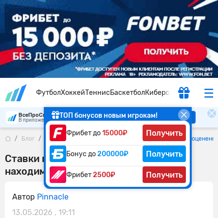
Футбол
Хоккей
Теннис
Баскетбол
Киберспорт
ТОП бонусов новым игрокам!
ВсеПроСпорт
Скачать
В приложении удобнее
Получить
Фрибет до
15000₽
Блог
Ставки против «перегретых» команд: находим переоцененн
Получить
Бонус до
200000₽
Ставки против «перегретых» команд:
находим переоцененные серии
Получить
Фрибет
2500₽
Автор
Pinnacle
13.05.2026 , 19:11