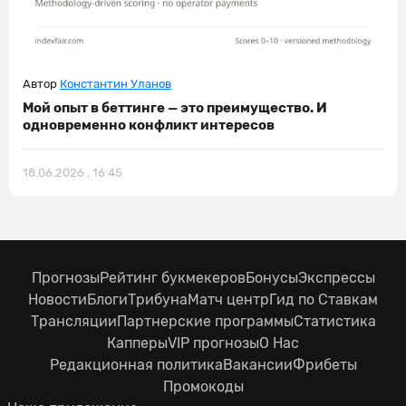
Автор
Константин Уланов
Мой опыт в беттинге — это преимущество. И
одновременно конфликт интересов
18.06.2026 , 16:45
Прогнозы
Рейтинг букмекеров
Бонусы
Экспрессы
Новости
Блоги
Трибуна
Матч центр
Гид по Ставкам
Трансляции
Партнерские программы
Статистика
Капперы
VIP прогнозы
О Нас
Редакционная политика
Вакансии
Фрибеты
Промокоды