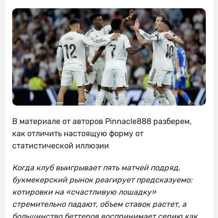
В материале от авторов Pinnacle888 разберем,
как отличить настоящую форму от
статистической иллюзии
Когда клуб выигрывает пять матчей подряд,
букмекерский рынок реагирует предсказуемо:
котировки на «счастливую лошадку»
стремительно падают, объем ставок растет, а
большинство беттеров воспринимает серию как