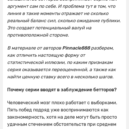
аргумент сам по себе. И проблема тут в том, что
линия в такие моменты отражает не сколько
реальный баланс сил, сколько ожидание публики.
Это создает потенциальный валуй на
противоположной стороне.
В материале от авторов
Pinnacle888
разберем,
как отличить настоящую форму от
статистической иллюзии, по каким признакам
серия оказывается переоцененной, а также как
найти ценную ставку всего в несколько шагов.
Почему серии вводят в заблуждение бетторов?
Человеческий мозг плохо работает с выборками.
Пять побед подряд уже воспринимаются как
закономерность, хотя на деле могут быть просто
удачным стечением обстоятельств при среднем