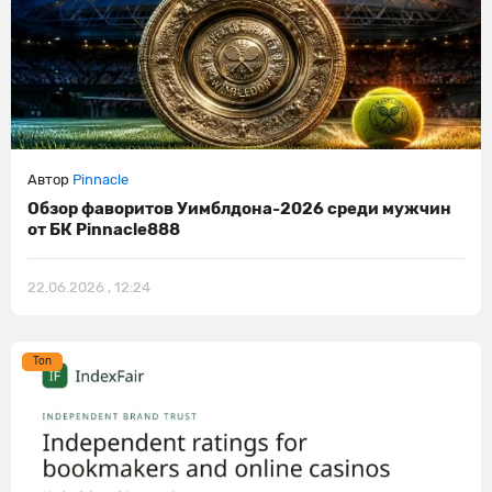
Автор
Pinnacle
Обзор фаворитов Уимблдона-2026 среди мужчин
от БК Pinnacle888
22.06.2026 , 12:24
Ton