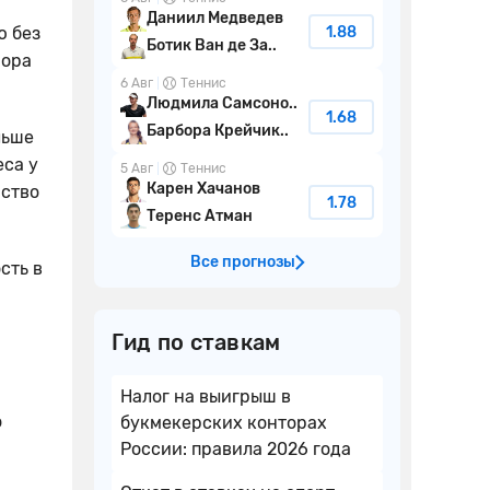
Даниил Медведев
ю без
1.88
Ботик Ван де За..
Copa
6 Авг
Теннис
Людмила Самсоно..
1.68
Барбора Крейчик..
льше
еса у
5 Авг
Теннис
Карен Хачанов
нство
1.78
Теренс Атман
Все прогнозы
сть в
Гид по ставкам
Налог на выигрыш в
о
букмекерских конторах
России: правила 2026 года