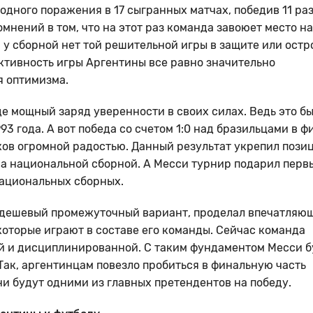
одного поражения в 17 сыгранных матчах, победив 11 раз
омнений в том, что на этот раз команда завоюет место на
 у сборной нет той решительной игры в защите или остр
ективность игры Аргентины все равно значительно
я оптимизма.
е мощный заряд уверенности в своих силах. Ведь это б
3 года. А вот победа со счетом 1:0 над бразильцами в ф
ков огромной радостью. Данный результат укрепил пози
ра национальной сборной. А Месси турнир подарил перв
национальных сборных.
к дешевый промежуточный вариант, проделал впечатляю
которые играют в составе его команды. Сейчас команда
ой и дисциплинированной. С таким фундаментом Месси б
 Так, аргентинцам повезло пробиться в финальную часть
ни будут одними из главных претендентов на победу.