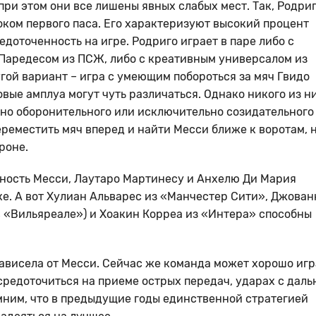
при этом они все лишены явных слабых мест. Так, Родриг
оком первого паса. Его характеризуют высокий процент
едоточенность на игре. Родриго играет в паре либо с
Паредесом из ПСЖ, либо с креативным универсалом из
ой вариант – игра с умеющим побороться за мяч Гвидо
овые амплуа могут чуть различаться. Однако никого из н
но оборонительного или исключительно созидательного
ереместить мяч вперед и найти Месси ближе к воротам, 
роне.
жность Месси, Лаутаро Мартинесу и Анхелю Ди Мария
ке. А вот Хулиан Альварес из «Манчестер Сити», Джован
в «Вильяреале») и Хоакин Корреа из «Интера» способны
зависела от Месси. Сейчас же команда может хорошо игр
средоточиться на приеме острых передач, ударах с даль
ним, что в предыдущие годы единственной стратегией