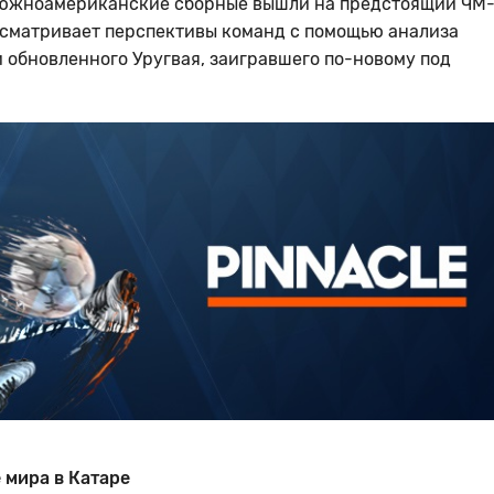
е южноамериканские сборные вышли на предстоящий ЧМ-
ссматривает перспективы команд с помощью анализа
обновленного Уругвая, заигравшего по-новому под
 мира в Катаре