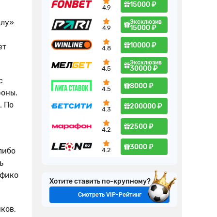
15000 ₽
4.9
ллу»
Эксклюзив
15000 ₽
4.9
10000 ₽
ет
4.8
Эксклюзив
30000 ₽
4.5
с
8000 ₽
4.5
роны.
. По
200000 ₽
4.3
2500 ₽
4.2
3000 ₽
либо
4.2
ь
яфико
Хотите ставить по-крупному?
Смотреть VIP-Рейтинг
ков,