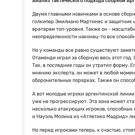
Анализ тактического подхода сборной Ар
Двумя главными новичками в основе сборн
голкипер Эмилиано Мартинес и защитник 
вратарем топ-уровня. Также он - масштабн
неопределенности наконец-то все спокойн
Но у команды все равно существуют замет
Отаменди играл за сборную весь этот год.
Так, в последние годы он утратил форму. Е
мнению эксперта, он может в любой момен
оборонительных порядках. Также он спосо
А вот молодые игроки аргентинской линии 
уже не прогрессируют. Эта зона может ста
несколько атакующих игроков, способных 
и Науэль Молина из «Атлетико Мадрид» ли
Но перед игроками теперь, к счастью, сто