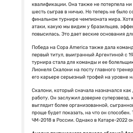
квалификации. Она также не потерпела ни 
шесть сыграв в ничью. Но теперь не было с
финальном турнире чемпионата мира. Хотя
атаки, какую мы видим у бразильцев, эфф
повысилась. Это дает веские основания дл
Победа на Copa America также дала команд
первый титул, выигранный Аргентиной с 199
турнира стала для команды и ее болельщи
Лионеля Скалони на посту главного трене
его карьере серьезный трофей на уровне 
Скалони, который сначала назначался ка
работу. Он заслужил доверие суперзвезд, 
выглядит более организованной, сыгранн
проще будет показать, на что он способен.
ЧМ-2018 в России. Однако в Катаре-2022 о