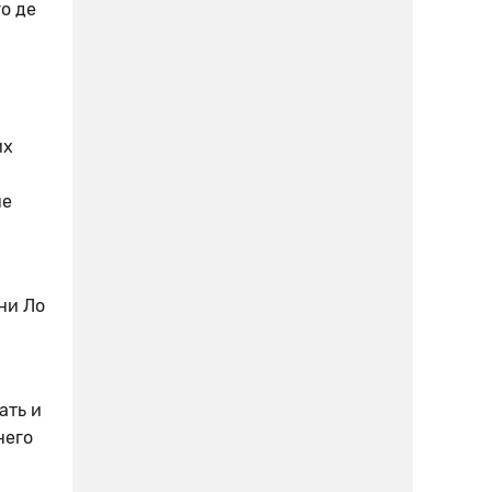
о де
их
не
ни Ло
ать и
него