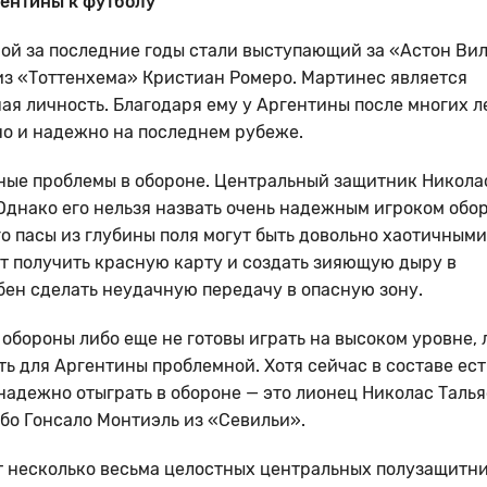
гентины к футболу
ой за последние годы стали выступающий за «Астон Ви
из «Тоттенхема» Кристиан Ромеро. Мартинес является
ая личность. Благодаря ему у Аргентины после многих л
о и надежно на последнем рубеже.
ные проблемы в обороне. Центральный защитник Никола
 Однако его нельзя назвать очень надежным игроком обо
го пасы из глубины поля могут быть довольно хаотичными
т получить красную карту и создать зияющую дыру в
бен сделать неудачную передачу в опасную зону.
обороны либо еще не готовы играть на высоком уровне, 
ть для Аргентины проблемной. Хотя сейчас в составе ест
надежно отыграть в обороне — это лионец Николас Таль
бо Гонсало Монтиэль из «Севильи».
ят несколько весьма целостных центральных полузащитни