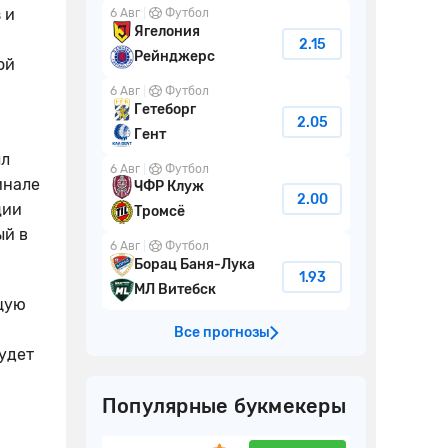
 и
6 Авг
Футбол
Ягелония
2.15
Рейнджерс
ой
6 Авг
Футбол
Гетеборг
2.05
Гент
ыл
6 Авг
Футбол
инале
ЧФР Клуж
2.00
ции
Тромсё
ый в
6 Авг
Футбол
Борац Баня-Лука
1.93
МЛ Витебск
щую
Все прогнозы
удет
Популярные букмекеры