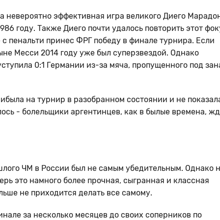
гла невероятно эффективная игра великого Диего Марадо
986 году. Также Диего почти удалось повторить этот фок
 с пенальти принес ФРГ победу в финале турнира. Если
ыне Месси 2014 году уже был суперзвездой. Однако
ступила 0:1 Германии из-за мяча, пропущенного под зан
рибыла на турнир в разобранном состоянии и не показал
лось - болельщики аргентинцев, как в былые времена, жд
лого ЧМ в России был не самым убедительным. Однако 
перь это намного более прочная, сыгранная и классная
ольше не приходится делать все самому.
инале за несколько месяцев до своих соперников по