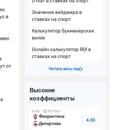
Откат в ставках на спорт
ны.
Значение вейджера в
ус в
ставках на спорт
Калькулятор букмекерских
вилок
авес
Онлайн калькулятор ROI в
ставках на спорт
а
ут от
Читать весь гид
Высокие
коэффициенты
на
6 Авг
Футбол
Фиорентина
4.00
Депортиво