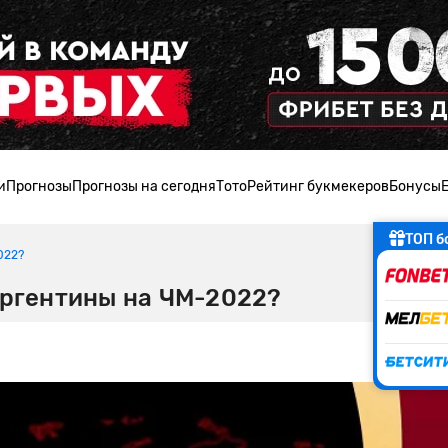
и
Прогнозы
Прогнозы на сегодня
Тото
Рейтинг букмекеров
Бонусы
ТОП б
022?
Аргентины на ЧМ-2022?