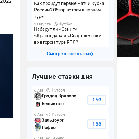
2022.
Как пройдут первые матчи Кубка
России? Обзор встреч в первом
туре
1 августа
Футбол
Наберут ли «Зенит»,
«Краснодар» и «Спартак» очки
во втором туре РПЛ?
Смотреть все статьи
Лучшие ставки дня
6 Авг
Футбол
Градец Кралове
1.69
Бешикташ
6 Авг
Футбол
Зальцбург
1.88
Пафос
6 Авг
Теннис