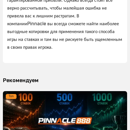
гарантированной прибыли. Однако всегда стоит все
верно рассчитывать, чтобы малейшая ошибка не
привела вас к лишним растратам. В
Pinnacle
компании
вы всегда сможете найти наиболее
выгодные котировки для применения такого способа
игры на ставках и там вы не рискуете быть ущемленным
в своих правах игрока.
Рекомендуем
Ton