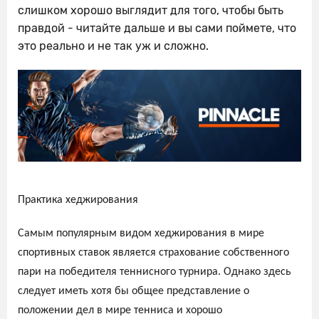
слишком хорошо выглядит для того, чтобы быть
правдой - читайте дальше и вы сами поймете, что
это реально и не так уж и сложно.
Практика хеджирования
Самым популярным видом хеджирования в мире
спортивных ставок является страхование собственного
пари на победителя теннисного турнира. Однако здесь
следует иметь хотя бы общее представление о
положении дел в мире тенниса и хорошо