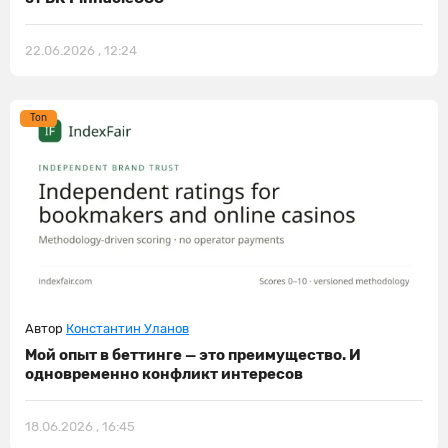
22.06.2026 , 12:24
Ton
Автор
Константин Уланов
Мой опыт в беттинге — это преимущество. И
одновременно конфликт интересов
18.06.2026 , 16:45