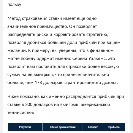
пользу
Метод страхования ставки имеет еще одно
значительное преимущество. Он позволяет
распределять риски и корректировать стратегию,
позволяя добиться большей доли прибыли при вашем
желании. К примеру, вы уверены, что в финальном
матче победу одержит именно Серена Уильямс. Это
позволит вам поставить для страховки более весомую
сумму на ее выигрыш, что принесет значительно
больше, чем 178 долларов гарантированного дохода.
Ниже показано, как именно распределится прибыль при
ставке в 300 долларов на выигрыш американской
теннисистки: