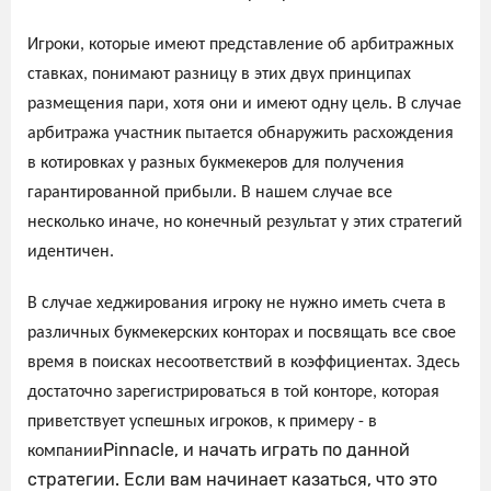
Игроки, которые имеют представление об арбитражных
ставках, понимают разницу в этих двух принципах
размещения пари, хотя они и имеют одну цель. В случае
арбитража участник пытается обнаружить расхождения
в котировках у разных букмекеров для получения
гарантированной прибыли. В нашем случае все
несколько иначе, но конечный результат у этих стратегий
идентичен.
В случае хеджирования игроку не нужно иметь счета в
различных букмекерских конторах и посвящать все свое
время в поисках несоответствий в коэффициентах. Здесь
достаточно зарегистрироваться в той конторе, которая
приветствует успешных игроков, к примеру - в
Pinnacle, и начать играть по данной
компании
стратегии. Если вам начинает казаться, что это