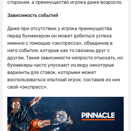
сторонам, а преимущество игрока даже возросло.
Зависимость
событий
Даже при отсутствии у игрока преимущества
перед букмекером он может добиться успеха
именно с помощью «экспресса», объединив в
него события, которые как то связаны друг с
другом. Такие зависимости непросто отыскать, но
букмекеры часто упускают из виду некоторые
варианты для ставок, которыми может
воспользоваться опытный игрок, составив из них
свой «экспресс».