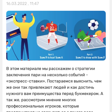
16.03.2022 , 11:47
В этом материале мы расскажем о стратегии
заключения пари на несколько событий -
«экспресс-ставки». Постараемся выяснить, чем
же они так привлекают людей и как достичь
нужного вам преимущества перед букмекером. А
так же, рассмотрим мнение многих
профессиональных игроков, которые