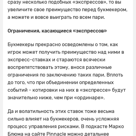
сразу несколько подобных «экспрессов», то вы
увеличите свое преимущество перед букмекером,
а можете и вовсе выиграть по всем пари.
Ограничения, касающиеся «экспрессов»
Букмекеры прекрасно осведомлены о том, как
игрок может получить преимущество над ними в
экспресс-ставках и стараются всячески
воспрепятствовать этому, внося различные
ограничения по заключению таких пари. Вплоть
до того, что при объединении определенных
событий - котировки на них в «экспрессе» будут
значительно ниже, чем при «ординаре».
Да и волатильность этих ставок тоже весьма
сильно влияет на букмекеров, очень усложняя
процесс управления рисками. В подкасте Марко
Блюма на сайте Pinnacle можно детальнее