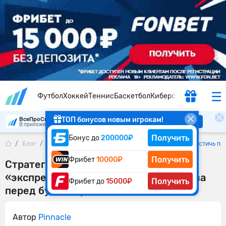
Футбол
Хоккей
Теннис
Баскетбол
Киберспорт
ТОП бонусов новым игрокам!
ВсеПроСпорт
Скачать
В приложении удобнее
Получить
Бонус до
200000₽
Блог
Стратегии игры на ставках типа «экспресс»: как достичь 
Получить
Фрибет
10000₽
Стратегии игры на ставках типа
«экспресс»: как достичь преимущества
Получить
Фрибет до
15000₽
перед букмекером
Автор
Pinnacle