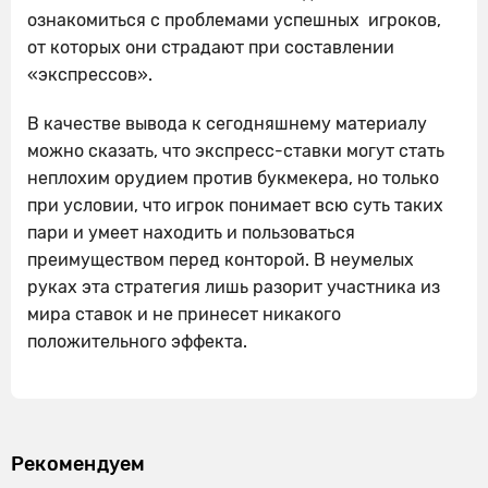
ознакомиться с проблемами успешных игроков,
от которых они страдают при составлении
«экспрессов».
В качестве вывода к сегодняшнему материалу
можно сказать, что экспресс-ставки могут стать
неплохим орудием против букмекера, но только
при условии, что игрок понимает всю суть таких
пари и умеет находить и пользоваться
преимуществом перед конторой. В неумелых
руках эта стратегия лишь разорит участника из
мира ставок и не принесет никакого
положительного эффекта.
Рекомендуем