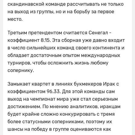
скандинавской команде рассчитывать не только
на выход из группы, но и на борьбу за первое
место.
Третьим претендентом считается Сенегал -
коэффициент 8.15. Эта сборная уже давно входит
в число сильнейших команд своего континента и
обладает достаточным опытом международных
турниров, чтобы осложнить жизнь любому
сопернику.
Замыкает квартет в линиях букмекеров Ирак с
коэффициентом 96.33. Для этой команды сам
выход на чемпионат мира уже стал серьезным
достижением. По мнению аналитиков, иракцам
будет крайне сложно конкурировать с тремя
более статусными соперниками, поэтому их
шансы на победу в группе оцениваются как