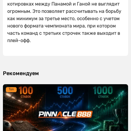
котировках между Панамой и Ганой не выглядит
огромным. Это позволяет рассчитывать на борьбу
как минимум за третье место, особенно с учетом
нового формата чемпионата мира, при котором
часть команд с третьих строчек также выходит в
плей-офф.
Рекомендуем
Ton