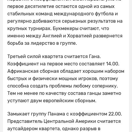
первое десятилетие остаются одной из самых
стабильных команд международного футбола и
регулярно добиваются серьезных результатов на
крупных турнирах. Букмекеры считают, что
именно между Англией и Хорватией развернется
борьба за лидерство в группе.
Третьей силой квартета считается Гана.
Коэффициент на первое место составляет 14.00.
Африканская сборная обладает хорошим набором
быстрых и физически мощных игроков, поэтому
способна создать проблемы любому сопернику.
Тем не менее по качеству состава ганцы заметно
уступают двум европейским сборным.
Замыкает группу Панама с коэффициентом 22.00.
Представитель Центральной Америки считается
аутсайдером квартета, однако разрыв в