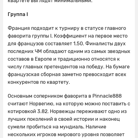
квартете выглядят минимальными.
Группа I
Франция подходит к турниру в статусе главного
фаворита группы I. Коэффициент на первое место
для французов составляет 1.50. Финалисты двух
последних ЧМ обладают одним из самых звездных
составов в Европе и традиционно относятся к
числу главных претендентов на победу. На бумаге
французская сборная заметно превосходит всех
конкурентов по квартету.
Основным соперником фаворита в Pinnacle888
считают Норвегию, на которую можно поставить с
котировкой 3.82. Норвежцы переживают одно из
лучших поколений в своей истории и наконец
сумели пробиться на мундиаль. Наличие
нескольких игроков мирового уровня позволяет