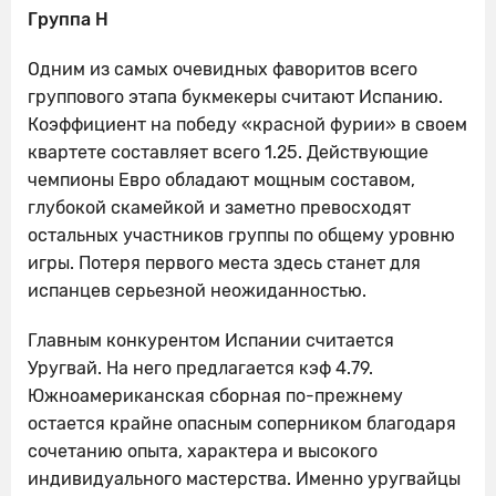
Группа H
Одним из самых очевидных фаворитов всего
группового этапа букмекеры считают Испанию.
Коэффициент на победу «красной фурии» в своем
квартете составляет всего 1.25. Действующие
чемпионы Евро обладают мощным составом,
глубокой скамейкой и заметно превосходят
остальных участников группы по общему уровню
игры. Потеря первого места здесь станет для
испанцев серьезной неожиданностью.
Главным конкурентом Испании считается
Уругвай. На него предлагается кэф 4.79.
Южноамериканская сборная по-прежнему
остается крайне опасным соперником благодаря
сочетанию опыта, характера и высокого
индивидуального мастерства. Именно уругвайцы