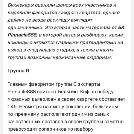
Букмекеры оценили шансы всех участников и
выделили фаворитов каждого квартета, однако
далеко не везде расклады выглядят
однозначными. Это вторая часть материала от
БК
Pinnacle888,
в которой авторы разбирают, какие
команды считаются главными претендентами на
выход в следующую стадию, а также в каких
группах возможны неожиданные сюрпризы.
Группа G
Главным фаворитом группы G эксперты
Pinnacle888 считают Бельгию. Кэф на победу
«красных дьяволов» в своем квартете составляет
1.45. Несмотря на смену поколений, бельгийцы
по-прежнему располагают одним из самых
качественных составов в своей группе и заметно
превосходят соперников по подбору