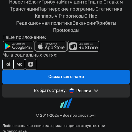
Новости
Блоги
Трибуна
Матч центр
Гид по Ставкам
Трансляции
Партнерские программы
Статистика
Капперы
VIP прогнозы
О Нас
Редакционная политика
Вакансии
Фрибеты
Промокоды
Наше приложение:
Мы в социальных сетях:
Связаться с нами
Выбрать страну:
Россия
© 2011-2026 «Всё про спорт.ру»
Любое использование материалов приветствуется при
гиперссылке.