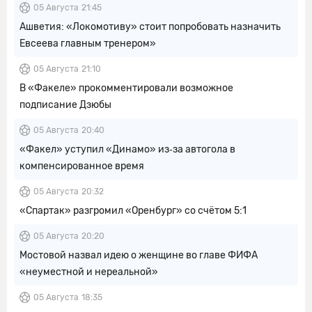
05 Августа
21:45
Ашветия: «Локомотиву» стоит попробовать назначить
Евсеева главным тренером»
05 Августа
21:10
В «Факеле» прокомментировали возможное
подписание Дзюбы
05 Августа
20:40
«Факел» уступил «Динамо» из‑за автогола в
компенсированное время
05 Августа
20:32
«Спартак» разгромил «Оренбург» со счётом 5:1
05 Августа
20:20
Мостовой назвал идею о женщине во главе ФИФА
«неуместной и нереальной»
05 Августа
18:35