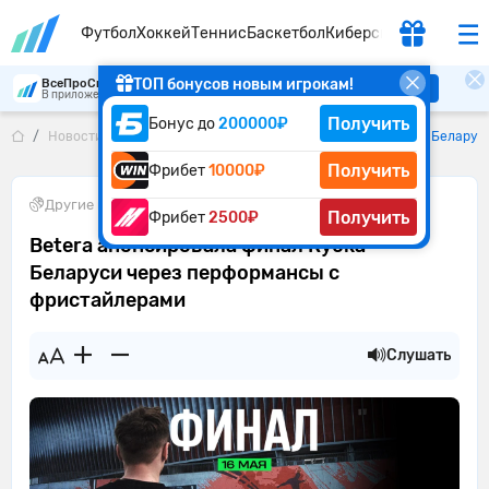
Футбол
Хоккей
Теннис
Баскетбол
Киберспорт
ТОП бонусов новым игрокам!
ВсеПроСпорт
Скачать
В приложении удобнее
Получить
Бонус до
200000₽
Новости букмекеров
Betera анонсировала финал Кубка Беларус
Получить
Фрибет
10000₽
Другие виды
•
12.05.2026
Получить
Фрибет
2500₽
Betera анонсировала финал Кубка
Беларуси через перформансы с
фристайлерами
Слушать