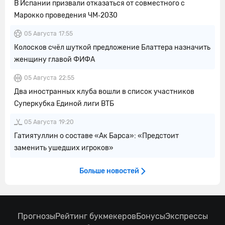
В Испании призвали отказаться от совместного с
Марокко проведения ЧМ‑2030
05 Августа
17:55
Колосков счёл шуткой предложение Блаттера назначить
женщину главой ФИФА
05 Августа
22:55
Два иностранных клуба вошли в список участников
Суперкубка Единой лиги ВТБ
05 Августа
19:20
Гатиятуллин о составе «Ак Барса»: «Предстоит
заменить ушедших игроков»
Больше новостей
Прогнозы
Рейтинг букмекеров
Бонусы
Экспрессы