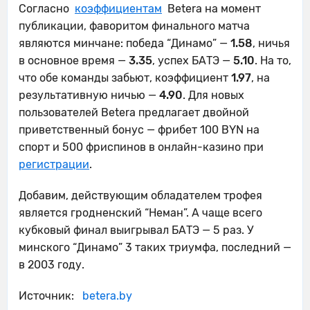
Согласно
коэффициентам
Betera на момент
публикации, фаворитом финального матча
являются минчане: победа “Динамо” —
1.58
, ничья
в основное время —
3.35
, успех БАТЭ —
5.10
. На то,
что обе команды забьют, коэффициент
1.97
, на
результативную ничью —
4.90
. Для новых
пользователей Betera предлагает двойной
приветственный бонус — фрибет 100 BYN на
спорт и 500 фриспинов в онлайн-казино при
регистрации
.
Добавим, действующим обладателем трофея
является гродненский “Неман”. А чаще всего
кубковый финал выигрывал БАТЭ — 5 раз. У
минского “Динамо” 3 таких триумфа, последний —
в 2003 году.
Источник:
betera.by