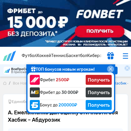
Футбол
Хоккей
Теннис
Баскетбол
Киберспорт
ТОП бонусов новым игрокам!
ВсеПроСпорт
Скачать
В приложении удобнее
Получить
Фрибет
2500₽
Все Новости
А. Емельяненко дал оценку этичности боя Хасбик –
Получить
Фрибет до
30 000₽
Единоборства
•
19.05.2021
Получить
Бонус до
200000₽
А. Емельяненко дал оценку этичности боя
Хасбик – Абдурозик