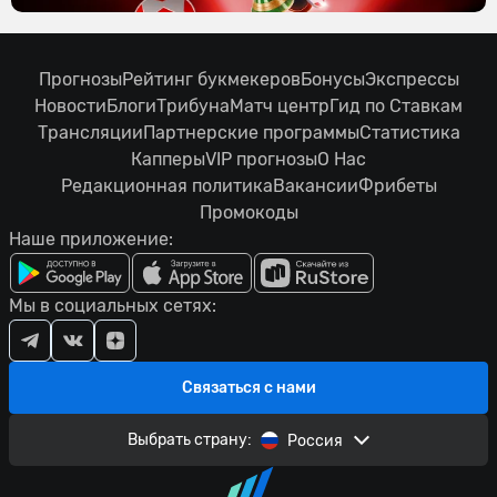
Прогнозы
Рейтинг букмекеров
Бонусы
Экспрессы
Новости
Блоги
Трибуна
Матч центр
Гид по Ставкам
Трансляции
Партнерские программы
Статистика
Капперы
VIP прогнозы
О Нас
Редакционная политика
Вакансии
Фрибеты
Промокоды
Наше приложение:
Мы в социальных сетях:
Связаться с нами
Выбрать страну:
Россия