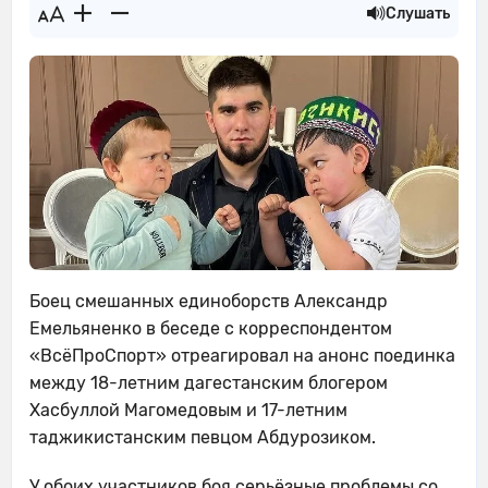
Слушать
Боец смешанных единоборств Александр
Емельяненко в беседе с корреспондентом
«ВсёПроСпорт» отреагировал на анонс поединка
между 18-летним дагестанским блогером
Хасбуллой Магомедовым и 17-летним
таджикистанским певцом Абдурозиком.
У обоих участников боя серьёзные проблемы со