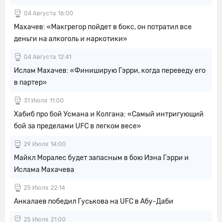
04 Августа
16:00
Махачев: «Макгрегор пойдет в бокс, он потратил все
деньги на алкоголь и наркотики»
04 Августа
12:41
Ислам Махачев: «Финиширую Гэрри, когда переведу его
в партер»
31 Июля
11:00
Хабиб про бой Усмана и Колгана: «Самый интригующий
бой за пределами UFC в легком весе»
29 Июля
14:00
Майкл Моралес будет запасным в бою Иэна Гэрри и
Ислама Махачева
25 Июля
22:14
Анкалаев победил Гуськова на UFC в Абу-Даби
25 Июля
21:00