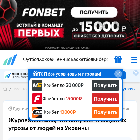
Футбол
Хоккей
Теннис
Баскетбол
Киберспорт
ТОП бонусов новым игрокам!
ВсеПроСпорт
Скачать
В приложении удобнее
Получить
Фрибет до
30 000₽
Все Новости
Журова заявила, что получает в соцсетях угрозы о
Получить
Фрибет до
15000₽
Другие
•
22.04.2025
1 мин.
Получить
Фрибет
10000₽
Журова заявила, что получает в соцсетях
угрозы от людей из Украины