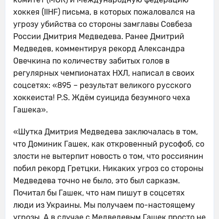
хоккея (IIHF) письма, в которых пожаловался на
угрозу убийства со стороны замглавы Совбеза
России Дмитрия Медведева. Ранее Дмитрий
Медведев, комментируя рекорд Александра
Овечкина по количеству забитых голов в
регулярных чемпионатах НХЛ, написал в своих
соцсетях: «895 – результат великого русского
хоккеиста! P.S. Ждём суицида безумного чеха
Гашека».
«Шутка Дмитрия Медведева заключалась в том,
что Доминик Гашек, как откровенный русофоб, со
злости не вытерпит новость о том, что россиянин
побил рекорд Гретцки. Никаких угроз со стороны
Медведева точно не было, это был сарказм.
Почитал бы Гашек, что нам пишут в соцсетях
люди из Украины. Мы получаем по-настоящему
угрозы. А в случае с Медведевым Гашек просто не