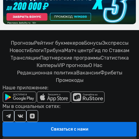
Прогнозы
Рейтинг букмекеров
Бонусы
Экспрессы
Новости
Блоги
Трибуна
Матч центр
Гид по Ставкам
Трансляции
Партнерские программы
Статистика
Капперы
VIP прогнозы
О Нас
Редакционная политика
Вакансии
Фрибеты
Промокоды
Наше приложение:
Мы в социальных сетях:
Связаться с нами