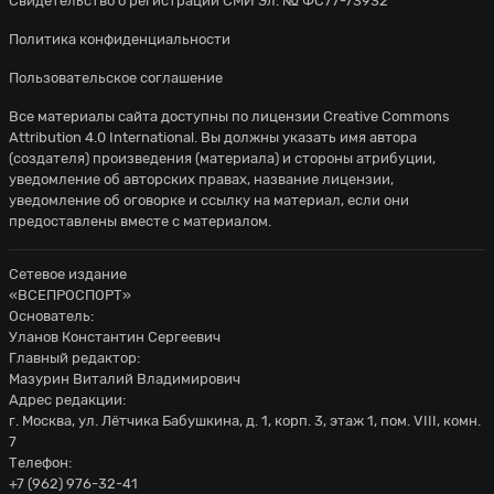
Свидетельство о регистрации СМИ Эл. № ФС77-73932
Политика конфиденциальности
Пользовательское соглашение
Все материалы сайта доступны по лицензии
Creative Commons
Attribution 4.0 International
. Вы должны указать имя автора
(создателя) произведения (материала) и стороны атрибуции,
уведомление об авторских правах, название лицензии,
уведомление об оговорке и ссылку на материал, если они
предоставлены вместе с материалом.
Сетевое издание
«ВСЕПРОСПОРТ»
Основатель:
Уланов Константин Сергеевич
Главный редактор:
Мазурин Виталий Владимирович
Адрес редакции:
г. Москва, ул. Лётчика Бабушкина, д. 1, корп. 3, этаж 1, пом. VIII, комн.
7
Телефон:
+7 (962) 976-32-41