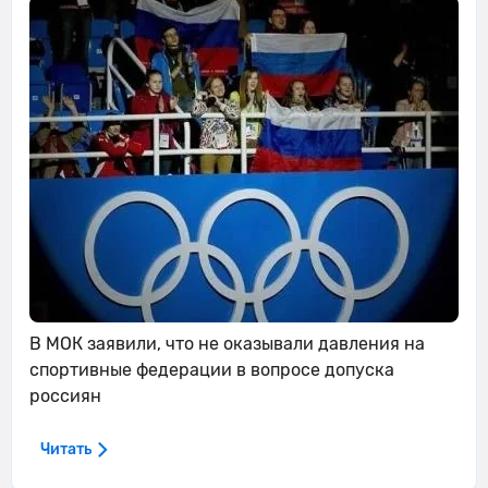
В МОК заявили, что не оказывали давления на
спортивные федерации в вопросе допуска
россиян
Читать