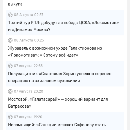
выкупа
08 Августа
02:57
Третий тур РПЛ: добудут ли победы ЦСКА, «Локомотив»
и «Динамо» Москва?
08 Августа
00:25
Журавель о возможном уходе Галактионова из
«Локомотива»: «К этому всё идет»
07 Августа
22:55
Полузащитник «Спартака» Зорин успешно перенес
операцию на ахилловом сухожилии
07 Августа
20:20
Мостовой: «Галатасарай» — хороший вариант для
Батракова»
07 Августа
19:20
Непомнящий: «Санкции мешают Сафонову стать