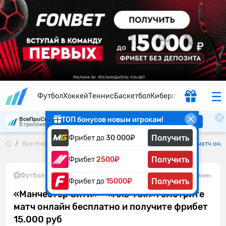
Футбол
Хоккей
Теннис
Баскетбол
Киберспорт
ТОП бонусов новым игрокам!
ВсеПроСпорт
Скачать
В приложении удобнее
Получить
Фрибет до
30 000₽
Все Новости
«Манчестер Сити» – «Аль-Айн»: смотрите матч онла
Получить
Фрибет
2500₽
Футбол
•
22.06.2025
2 мин.
Получить
Фрибет до
15000₽
«Манчестер Сити» – «Аль-Айн»: смотрите
матч онлайн бесплатно и получите фрибет
15.000 руб