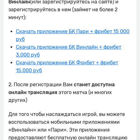
Винлайн
(или зарегистрируйтесь на сайте) и
зарегистрируйтесь в нем (займет не более 2
минут):
Скачать приложение БК Пари + фрибет 15 000
руб
Скачать приложение БК Винлайн + фрибет
3.000 руб
Скачать приложение БК Фонбет + фрибет
15.000 руб
2. После регистрации Вам
станет доступна
онлайн трансляция
этого матча (и многих
других)
Для того чтобы наслаждаться игрой, вы можете
воспользоваться мобильными приложениями
«Винлайн» или «Пари». Эти приложения
предоставляют бесплатную онлайн трансляцию