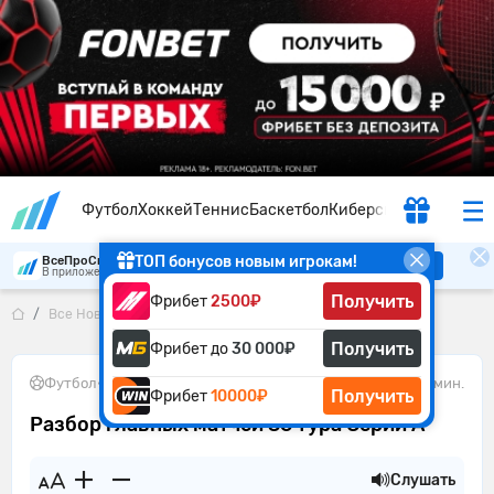
Футбол
Хоккей
Теннис
Баскетбол
Киберспорт
ТОП бонусов новым игрокам!
ВсеПроСпорт
Скачать
В приложении удобнее
Получить
Фрибет
2500₽
Все Новости
Разбор главных матчей 36 тура Серии А
Получить
Фрибет до
30 000₽
Футбол
•
07.05.2026
2 мин.
Получить
Фрибет
10000₽
Разбор главных матчей 36 тура Серии А
Слушать